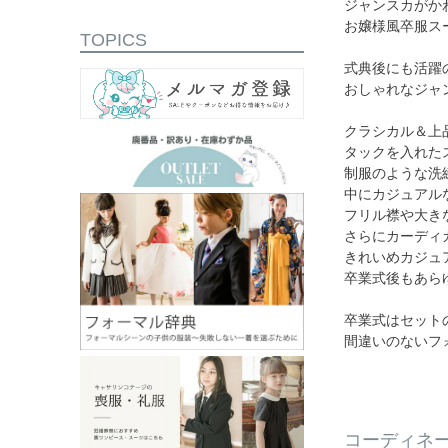
ジャンスカがか
お嬢様風卒服ス
TOPICS
式典後にも活躍
おしゃれなジャ
クラシカル＆上
タックを入れた
制服のような洗
中にカジュアル
フリル襟や大き
さらにカーディ
きれいめカジュ
卒業式後もあら
卒業式はセット
間違いのないフ
コーディネ