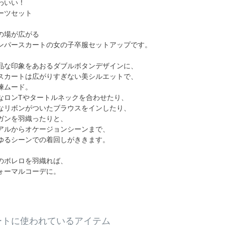
わいい！
ーツセット
の場が広がる
ンパースカートの女の子卒服セットアップです。
品な印象をあおるダブルボタンデザインに、
スカートは広がりすぎない美シルエットで、
練ムード。
なロンTやタートルネックを合わせたり、
なリボンがついたブラウスをインしたり、
ガンを羽織ったりと、
アルからオケージョンシーンまで、
ゆるシーンでの着回しがききます。
のボレロを羽織れば、
ォーマルコーデに。
ートに使われているアイテム