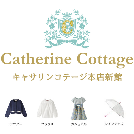
在庫なし商品
在庫なし商品を表示しない
商品番号
円
予約商品
予約商品のみを表示
レス
喪服対応
並び順
新着順
登録順
価格が安
キーワードヒット順