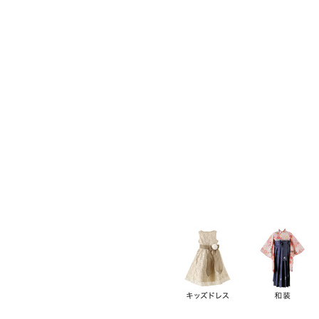
キーワード
価格
円
～
カテゴリー
卒業袴
新作
再入荷
アウトレット
浴衣
水着
ド
女の子スーツ
男の子スーツ
袖の長さ
ノースリーブ
半袖
長袖
タイプ