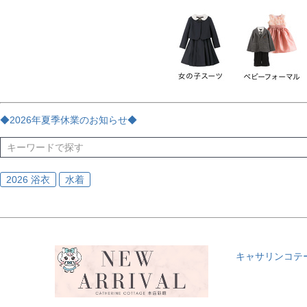
チェック
ストライプ
花・植物
ドット・水玉
刺繍
サイズ
指定なし
70
80
90
95
100
110
120
130
170
カラー
レッド
ブルー
イエロー
ピンク
ライラック
グリ
◆2026年夏季休業のお知らせ◆
ブラック
ゴールド
シルバー
ベージュ
グレー
ブ
2026 浴衣
水着
キャサリンコテ