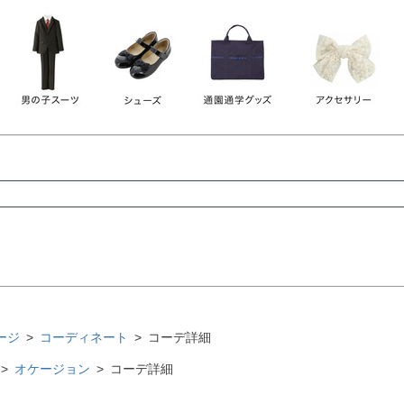
レース
ビジュー
140
150
160
165
ーン
ネイビー
ホワイト
ラウン
検索
検索
ージ
コーディネート
コーデ詳細
オケージョン
コーデ詳細