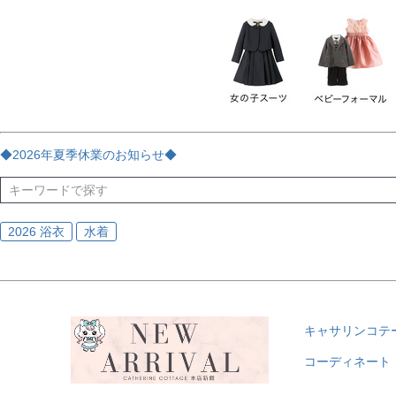
チェック
ストライプ
花・植物
ドット・水玉
刺繍
サイズ
指定なし
70
80
90
95
100
110
120
130
170
カラー
レッド
ブルー
イエロー
ピンク
ライラック
グリ
◆2026年夏季休業のお知らせ◆
ブラック
ゴールド
シルバー
ベージュ
グレー
ブ
2026 浴衣
水着
キャサリンコテ
コーディネート