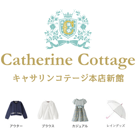
在庫なし商品
在庫なし商品を表示しない
商品番号
円
予約商品
予約商品のみを表示
レス
喪服対応
並び順
新着順
登録順
価格が安
キーワードヒット順