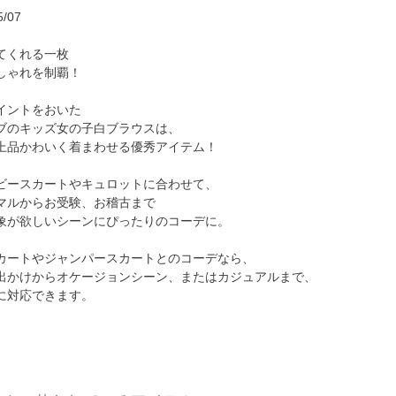
/07
てくれる一枚
しゃれを制覇！
イントをおいた
ブのキッズ女の子白ブラウスは、
上品かわいく着まわせる優秀アイテム！
ビースカートやキュロットに合わせて、
マルからお受験、お稽古まで
象が欲しいシーンにぴったりのコーデに。
カートやジャンパースカートとのコーデなら、
出かけからオケージョンシーン、またはカジュアルまで、
に対応できます。