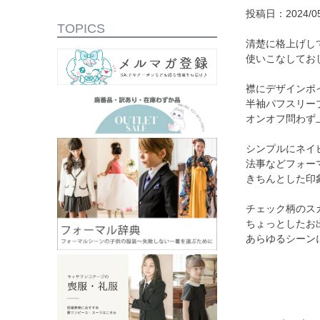
投稿日：2024/05
TOPICS
清楚に格上げし
使いこなしてお
襟にデザインポ
半袖パフスリー
オンオフ問わず
シンプルにネイ
法事などフォー
きちんとした印
チェック柄のス
ちょっとしたお
あらゆるシーン