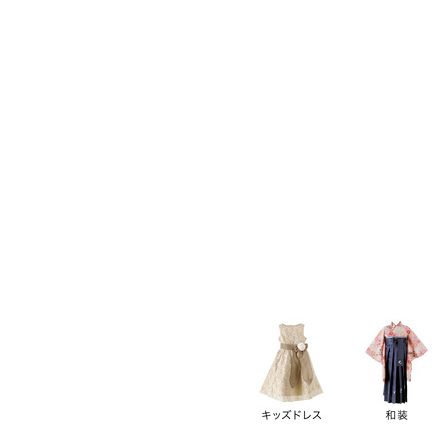
キーワード
価格
円
～
カテゴリー
卒業袴
新作
再入荷
アウトレット
浴衣
水着
ド
女の子スーツ
男の子スーツ
袖の長さ
ノースリーブ
半袖
長袖
タイプ