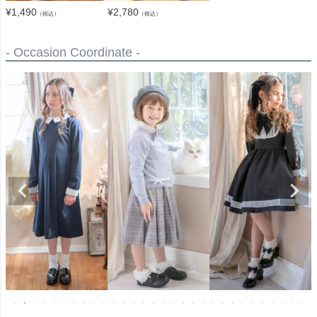
¥
2,780
¥
1,490
（税込）
（税込）
- Occasion Coordinate -