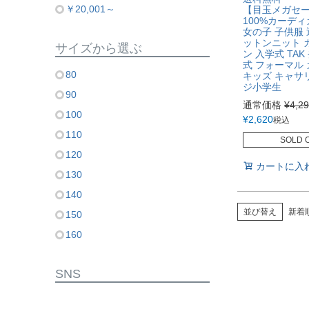
￥20,001～
【目玉メガセー
100%カーデ
女の子 子供服
ットンニット 
サイズから選ぶ
ン 入学式 TAK
式 フォーマル
80
キッズ キャサ
ジ小学生
90
通常価格
¥
4,2
100
¥
2,620
税込
110
SOLD 
120
カートに入
130
140
並び替え
新着
150
160
SNS