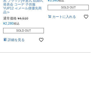
¥
3,540
黒 ブラック]卒業式 結婚式
税込
発表会 コーデ 子供服
SOLD OUT
YUP12 ≪メール便優先商
品≫
カートに入れる
通常価格
¥
4,510
¥
2,280
税込
SOLD OUT
詳細を見る