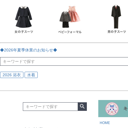
チェック
ストライプ
花・植物
ドット・水玉
刺繍
サイズ
指定なし
70
80
90
95
100
110
120
130
170
カラー
レッド
ブルー
イエロー
ピンク
ライラック
グリ
◆2026年夏季休業のお知らせ◆
ブラック
ゴールド
シルバー
ベージュ
グレー
ブ
2026 浴衣
水着
HOME