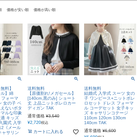
順
価格が安い順
価格が高い順
料無料】
送料無料
送料無料
ール】綿
【原価割れ!メガセール】
結婚式 入学式 スーツ 女の
ン フォーマ
[140cm,黒のみ] ショート
子 ワンピース+ニットボレ
 女の子 ベ
丈 上品ニットボレロカー
ロセット ドレス フォーマ
見えないボタ
ディガン TAK
ル コーデセット 女子キッ
ーマルな印象
ズ キャサリンコテージ
通常価格
¥
3,540
適 キッズ
110cm 120cm 130cm
¥
2,720
入園式 入学
140cm TAK
税込
P12《メール
通常価格
¥
6,600
カートに入れる
キャサリン