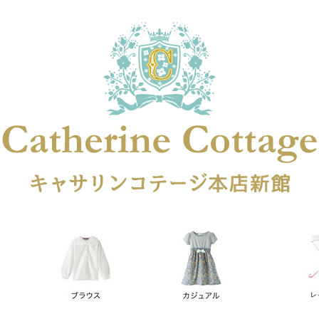
在庫なし商品
在庫なし商品を表示しない
商品番号
円
予約商品
予約商品のみを表示
レス
喪服対応
並び順
新着順
登録順
価格が安
キーワードヒット順