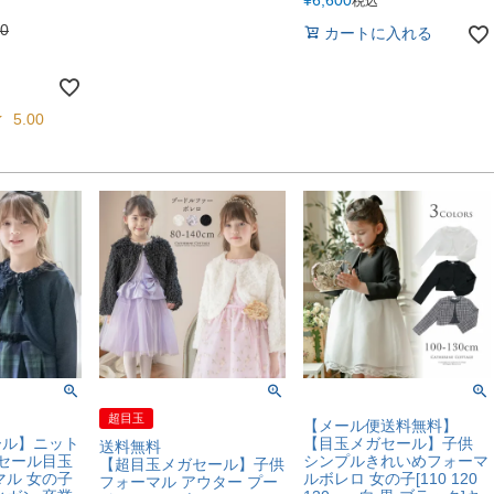
¥
6,600
税込
90
カートに入れる
5.00
超目玉
【メール便送料無料】
ール】ニット
【目玉メガセール】子供
送料無料
 セール目玉
シンプルきれいめフォーマ
【超目玉メガセール】子供
マル 女の子
ルボレロ 女の子[110 120
フォーマル アウター プー