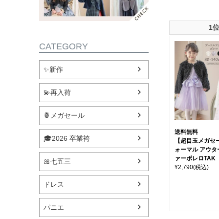
1
CATEGORY
✨新作
💫再入荷
🍍メガセール
送料無料
🎓2026 卒業袴
【超目玉メガセ
ォーマル アウタ
ァーボレロTAK
🎀七五三
¥2,790
(税込)
ドレス
パニエ