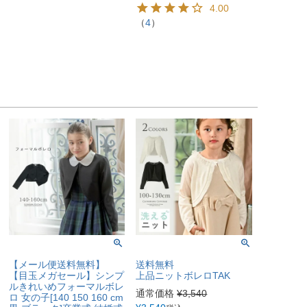
4.00
（
4
）
【メール便送料無料】
送料無料
【目玉メガセール】シンプ
上品ニットボレロTAK
ルきれいめフォーマルボレ
通常価格
¥
3,540
ロ 女の子[140 150 160 cm