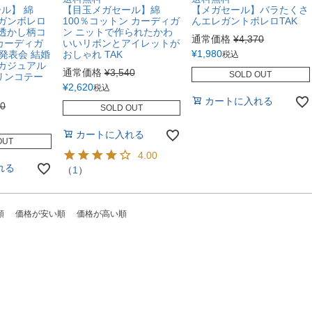
ル】 綿
【目玉メガセール】綿
【メガセール】バラたくさ
ィガンボレロ
100％コットン カーディガ
んエレガントボレロTAK
 透かし柄コ
ン ニットで作られたかわ
通常価格
¥
4,370
カーディガ
いいリボンとアイレットが
¥
1,980
 発表会 結婚
おしゃれ TAK
税込
 カジュアル
通常価格
¥
3,540
SOLD OUT
リンコテー
¥
2,620
税込
カートに入れる
90
SOLD OUT
カートに入れる
OUT
4.00
れる
（
1
）
順
価格が安い順
価格が高い順