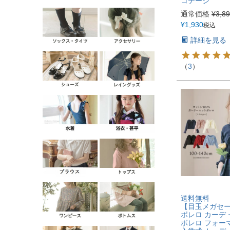
コテージ
通常価格
¥
3,8
¥
1,930
税込
詳細を見る
（
3
）
送料無料
【目玉メガセ
ボレロ カーデ
ボレロ フォー