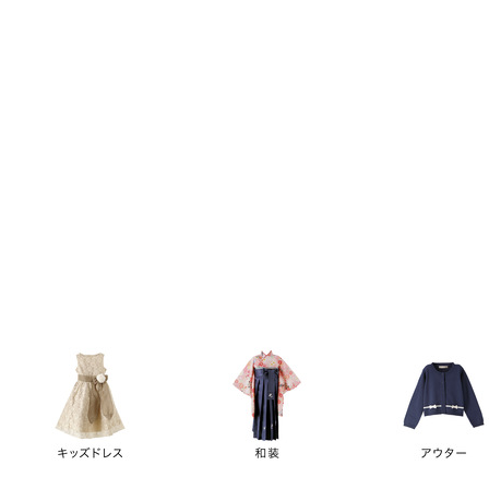
キーワード
価格
円
～
カテゴリー
卒業袴
新作
再入荷
アウトレット
浴衣
水着
ド
女の子スーツ
男の子スーツ
袖の長さ
ノースリーブ
半袖
長袖
タイプ