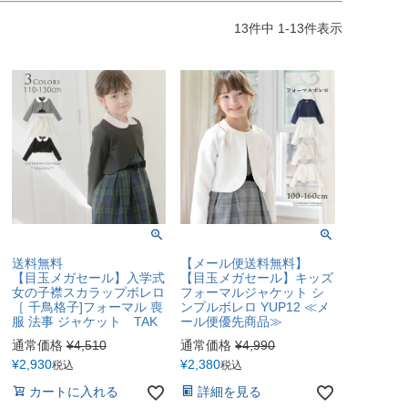
13
件中
1
-
13
件表示
送料無料
【メール便送料無料】
【目玉メガセール】入学式
【目玉メガセール】キッズ
女の子襟スカラップボレロ
フォーマルジャケット シ
［ 千鳥格子]フォーマル 喪
ンプルボレロ YUP12 ≪メ
服 法事 ジャケット TAK
ール便優先商品≫
通常価格
¥
4,510
通常価格
¥
4,990
¥
2,930
¥
2,380
税込
税込
カートに入れる
詳細を見る