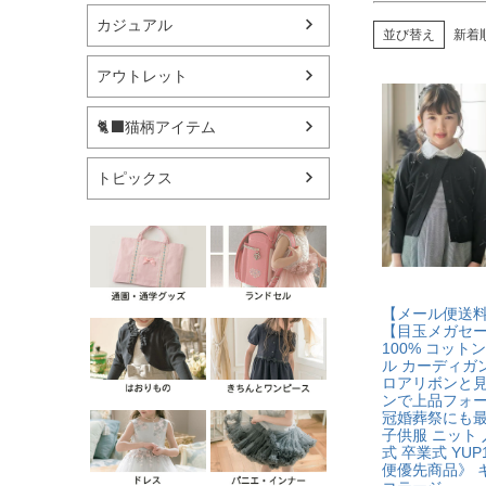
カジュアル
並び替え
新着
アウトレット
🐈‍⬛猫柄アイテム
トピックス
【メール便送
【目玉メガセ
100% コット
ル カーディガン
ロアリボンと
ンで上品フォ
冠婚葬祭にも最
子供服 ニット 
式 卒業式 YU
便優先商品》 