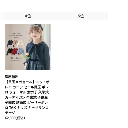
4位
5位
送料無料
【目玉メガセール】ニットボ
レロ カーデ セール目玉 ボレ
ロ フォーマル 女の子 入学式
カーディガン 卒業式 子供服
卒園式 結婚式 ガーリーボレ
ロ TAK キッズ キャサリンコ
テージ
¥2,990
(税込)