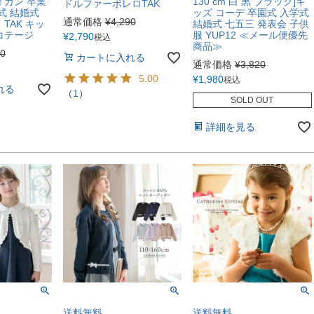
ィガン 卒業
130 cm 白 黒 ブラック]キ
ドルファーボレロTAK
式 結婚式
ッズ コーデ 卒園式 入学式
通常価格
¥
4,290
TAK キッ
結婚式 七五三 発表会 子供
コテージ
服 YUP12 ≪メール便優先
¥
2,790
税込
商品≫
70
カートに入れる
通常価格
¥
3,820
5.00
¥
1,980
税込
れる
（
1
）
SOLD OUT
詳細を見る
送料無料
送料無料