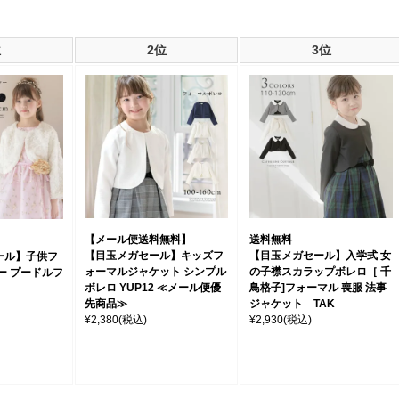
位
2位
3位
【メール便送料無料】
送料無料
【目玉メガセール】キッズフ
【目玉メガセール】入学式 女
ール】子供フ
ォーマルジャケット シンプル
の子襟スカラップボレロ［ 千
ー プードルフ
ボレロ YUP12 ≪メール便優
鳥格子]フォーマル 喪服 法事
先商品≫
ジャケット TAK
¥2,380
(税込)
¥2,930
(税込)