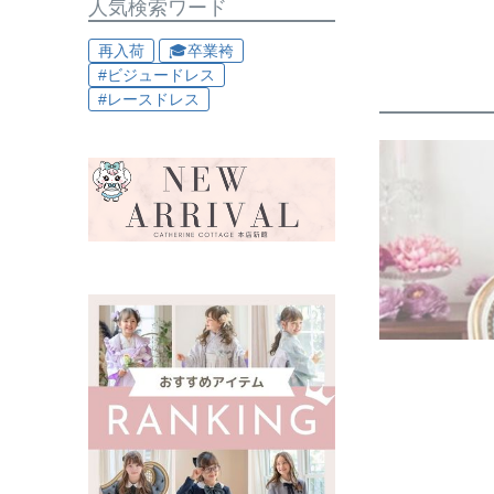
人気検索ワード
再入荷
🎓卒業袴
#ビジュードレス
#レースドレス