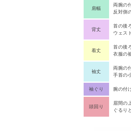
両腕の
肩幅
反対側
首の後
背丈
ウェス
首の後
着丈
衣服の
両腕の
袖丈
手首の
袖ぐり
腕の付
眉間の
頭回り
ぐるり