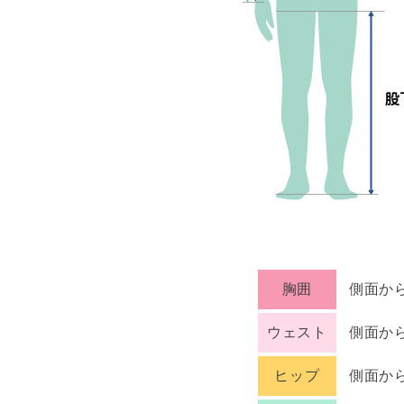
胸囲
側面か
ウェスト
側面か
ヒップ
側面か