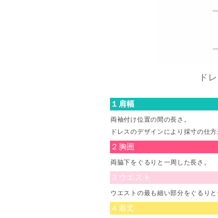
ドレ
１肩幅
両袖付け位置の間の長さ。
ドレスのデザインにより採寸の仕方
２胸囲
両脇下をぐるりと一周した長さ。
３ウエスト
ウエストの最も細い部分をぐるりと
４着丈