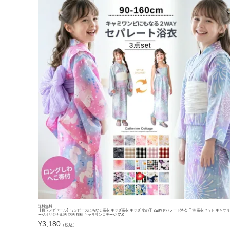
送料無料
【目玉メガセール】ワンピースにもなる浴衣 キッズ浴衣 キッズ 女の子 2wayセパレート浴衣 子供 浴衣セット キャサ
ージオリジナル柄 花柄 猫柄 キャサリンコテージ TAK
¥
3,180
（税込）