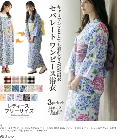
料
メガセール】ワンピースにもなる2wayレディース浴衣 2部式 2way セパレート浴衣 レディース ジュニア かんたん着付
ジュアルワンピース 和装 キャサリンコテージ TAK
,998
（税込）