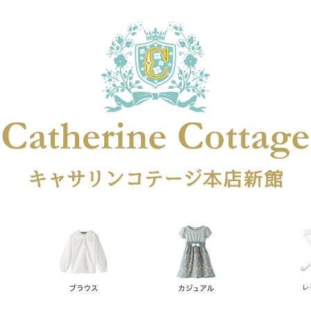
在庫なし商品
在庫なし商品を表示しない
商品番号
円
予約商品
予約商品のみを表示
レス
喪服対応
並び順
新着順
登録順
価格が安
キーワードヒット順