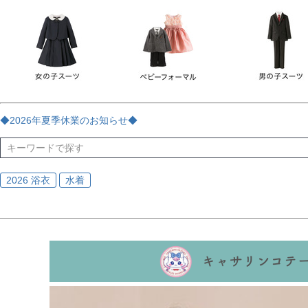
チェック
ストライプ
花・植物
ドット・水玉
刺繍
サイズ
指定なし
70
80
90
95
100
110
120
130
170
カラー
レッド
ブルー
イエロー
ピンク
ライラック
グリ
◆2026年夏季休業のお知らせ◆
ブラック
ゴールド
シルバー
ベージュ
グレー
ブ
2026 浴衣
水着