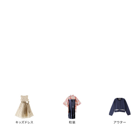
キーワード
価格
円
～
カテゴリー
卒業袴
新作
再入荷
アウトレット
浴衣
水着
ド
女の子スーツ
男の子スーツ
袖の長さ
ノースリーブ
半袖
長袖
タイプ