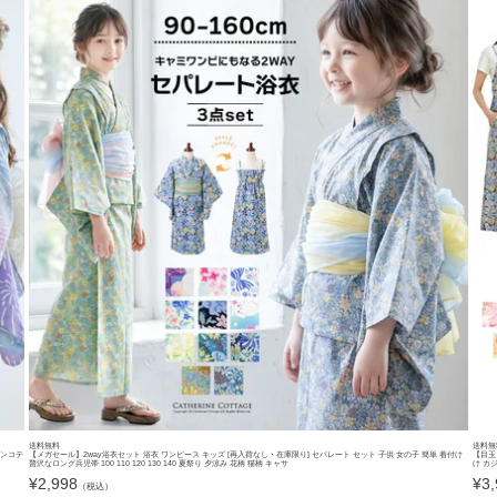
送料無料
送料無
リンコテ
【メガセール】2way浴衣セット 浴衣 ワンピース キッズ [再入荷なし・在庫限り] セパレート セット 子供 女の子 簡単 着付け
【目玉
贅沢なロング兵児帯 100 110 120 130 140 夏祭り 夕涼み 花柄 猫柄 キャサ
け カ
¥
2,998
¥
3
（税込）