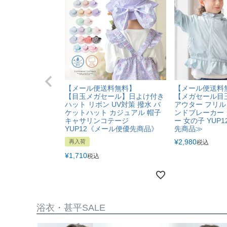
【メール便送料無料】
【メール便送料
【目玉メガセール】日よけ付き
【メガセール目
ハット リボン UV対策 撥水 バ
アウター フリ
ケットハット カジュアル 帽子
ンドブレーカー
キャサリンコテージ
ー 女の子 YUP
YUP12《メール便優先商品》
先商品≫
¥
2,980
再入荷
税込
¥
1,710
税込
浴衣・甚平SALE