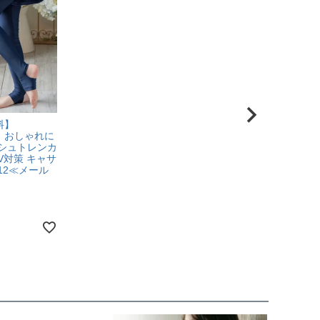
料】
】おしゃれに
シュトレンカ
V対策 キャサ
12≪メール