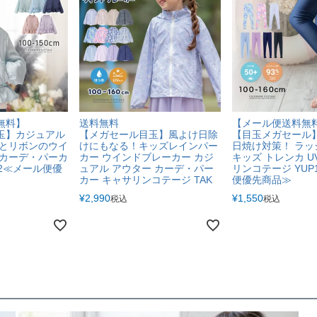
無料】
送料無料
【メール便送料無
玉】カジュアル
【メガセール目玉】風よけ日除
【目玉メガセール
ルとリボンのウイ
けにもなる！キッズレインパー
日焼け対策！ ラッ
 カーデ・パーカ
カー ウインドブレーカー カジ
キッズ トレンカ U
12≪メール便優
ュアル アウター カーデ・パー
リンコテージ YUP
カー キャサリンコテージ TAK
便優先商品≫
¥
2,990
¥
1,550
税込
税込