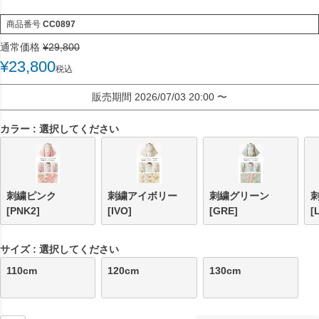
商品番号
CC0897
通常価格
¥
29,800
¥
23,800
税込
販売期間
2026/07/03 20:00
〜
カラー
選択してください
刺繍ピンク
刺繍アイボリー
刺繍グリーン
[PNK2]
[IVO]
[GRE]
[
サイズ
選択してください
110cm
120cm
130cm