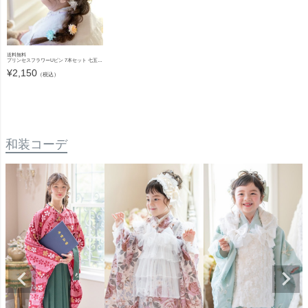
送料無料
プリンセスフラワーUピン 7本セット 七五三 753 浴衣 和装 袴 ドレス ヘアアクセサリー 小学生 キッズ 結婚式 ラプンツェル風 キャサリンコテージ TAK
¥
2,150
（税込）
和装コーデ