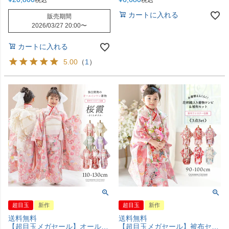
税込
税込
カートに入れる
販売期間
2026/03/27 20:00
〜
カートに入れる
5.00
（
1
）
超目玉
新作
超目玉
新作
送料無料
送料無料
【超目玉メガセール】オールインワン着物《桜霞》 着物ワンピース 背中ファスナー かんたん着付け 七五三 和装 リボン 花柄チュール ピンク 赤 白 紫 緑 和柄 古典柄 女の子 キッズ お正月 写真撮影 お参り キャサリンコテージ TAK
【超目玉メガセール】被布セット 3歳女の子 七五三 753 三歳 花柄織入り花柄生地着物ワンピース＆同柄被布セット 和装 雛祭り 前撮り ピンク 白 朱 水色 ライラック 90 100 背中ファスナー 花柄 猫柄 古典柄 キャサリンコテージ TAK