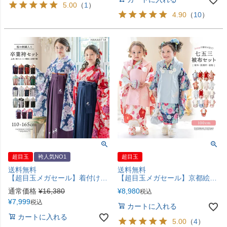
5.00
（
1
）
4.90
（
10
）
超目玉
袴人気NO1
超目玉
送料無料
送料無料
【超目玉メガセール】着付け簡単袴セット 小学校 卒業式 卒園式 年長袴 保育園 幼稚園 女の子 着付け簡単袴セット 刺繍入り 京都絵師描き下ろし本格柄 和装 着物 七五三 TAK [在庫限り]
【超目玉メガセール】京都絵師によるオリジナル柄＆レース生地の被布セット 七五三 女の子 男の子 男女兼用 年賀状写真やお正月やひな祭りにも 着物 TAK
通常価格
¥
16,380
¥
8,980
税込
¥
7,999
税込
カートに入れる
カートに入れる
5.00
（
4
）