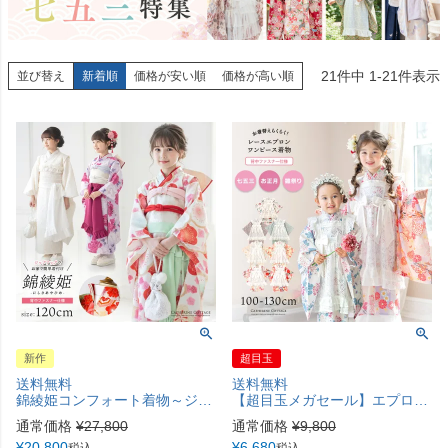
21
件中
1
-
21
件表示
並び替え
新着順
価格が安い順
価格が高い順
新作
超目玉
送料無料
送料無料
錦綾姫コンフォート着物～ジップアップで簡単着付け～ 3点セット オールインワン 後ろファスナー ワンピース型着物 簡単着付け 卒園式 七五三 和装 7歳 女児 TAK キャサリンコテージ
【超目玉メガセール】エプロン着物ワンピース 和装 3才 7才 女の子 七五三 お正月 ひな祭り 写真撮影 大正レトロ 被布 エプロン被布 洗える着物 背中ファスナー 簡単着付け TAK キャサリンコテージ
通常価格
¥
27,800
通常価格
¥
9,800
¥
20,800
¥
6,680