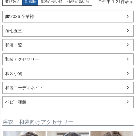
21
件中
1
-
21
件表示
並び替え
新着順
価格が安い順
価格が高い順
🎓2026 卒業袴
🎀七五三
和装一覧
和装アクセサリー
和装小物
和装コーディネイト
ベビー和装
浴衣・和装向けアクセサリー