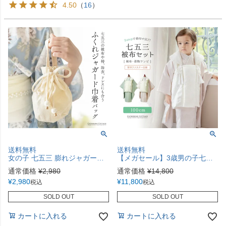
4.50
（
16
）
送料無料
送料無料
女の子 七五三 膨れジャガード 巾着バッグ 和装アクセサリー キャサリンコテージ TAK
【メガセール】3歳男の子七五三 着物(ワンピースタイプ)＋被布セット 男女兼用 男児 女児 ベージュ 緑 キャサリンコテージ TAK
通常価格
¥
2,980
通常価格
¥
14,800
¥
2,980
¥
11,800
税込
税込
SOLD OUT
SOLD OUT
カートに入れる
カートに入れる