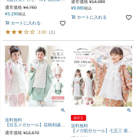
通常価格
¥
14,080
通常価格
¥
4,750
¥
9,880
税込
¥
3,190
税込
カートに入れる
カートに入れる
3.00
（
1
）
超目玉
送料無料
【目玉メガセール】花柄刺繍チュールレース着物とバラ生地被布セット 3才 女の子 七五三 753 TAK キャサリンコテージ
送料無料
【メガ処分セール】七五三 着物 3歳 7歳 女の子 フルセット 被布セット エプロン レトロモダン アンティーク風 簡単着付け 写真映え ドレス 衣装 お祝い着 和装 前撮り 撮影 お正月 ひな祭り 雛祭り 子供 子ども キッズ キャサリンコテージ TAK
通常価格
¥
13,670