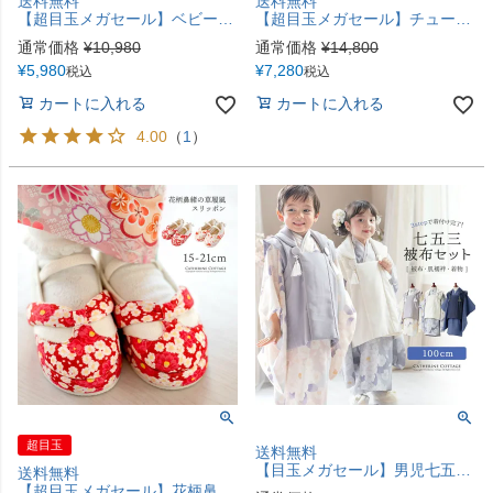
送料無料
送料無料
【超目玉メガセール】ベビー袴ワンピース 女の子 袴風 ベビー服 ベビー袴 着物 和装 お食い初め お宮参り 100日祝い お正月 オリジナル和柄 キャサリンコテージ TAK
【超目玉メガセール】チュールフリルエプロン+着物ワンピースセット 七五三 753 女の子 キッズ 被布エプロン エプロン着物 着物風 アンティーク柄 花柄 古典柄 赤 ピンク オレンジ 青 キャサリンコテージ TAK
通常価格
¥
10,980
通常価格
¥
14,800
¥
5,980
¥
7,280
税込
税込
カートに入れる
カートに入れる
4.00
（
1
）
超目玉
送料無料
【目玉メガセール】男児七五三 3歳着物＆被布セット 和装 753 着物 男女兼用 男子 女子 女の子 3才 3歳 三歳 記念撮影 グレー ベージュ ブルー 青 紺 TAK キャサリンコテージ
送料無料
【超目玉メガセール】花柄鼻緒のスリッポン 七五三 草履風 3歳 5歳 女児 753 歩きやすい 痛くない 脱げにくい ストラップ 和柄 和風 和装 靴 子供靴 履物 キャサリンコテージ TAK