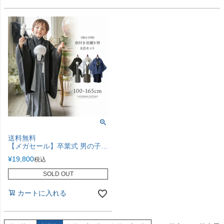
送料無料
【メガセール】卒業式 男の子 袴 着付カンタン紋付き羽織袴セット / TAK 和装 着物 男児 小学校 卒園式キッズ [再入荷なし・在庫限り] キャサリンコテージ
¥
19,800
税込
SOLD OUT
カートに入れる