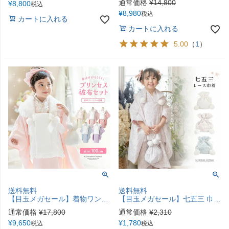
通常価格
¥
14,800
¥
8,800
税込
¥
8,980
税込
カートに入れる
カートに入れる
5.00
（
1
）
送料無料
送料無料
【目玉メガセール】着物ワンピース+ファー襟被布和姫セット 着脱カンタン 七五三 3歳女の子 TAK
【目玉メガセール】七五三 巾着バッグ ポンポンレース巾着 和装アクセサリー TAK
通常価格
¥
17,800
通常価格
¥
2,310
¥
9,650
¥
1,780
税込
税込