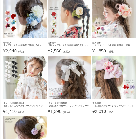
送料無料
送料無料
送料無料
【メガセール】和装お花の髪飾り2点セット[髪飾り造花卒業式袴結婚式成人式子供大人着物振り袖ヘアアクセ TAK
【目玉メガセール】髪飾り椿梅3点セットレトロモダンちりめん[ヘアコームUピン花成人式卒業式卒園式七五三結 TAK
【目玉メガセール】着物用 髪飾 和装 七五三 卒園 卒業式 ヘアアクセサリー TAK
¥
2,940
¥
2,560
¥
1,850
（税込）
（税込）
（税込）
【メール便送料無料】
【メール便送料無料】
送料無料
【超目玉メガセール】レースつけ袖 アクセサリー レディース キッズ その他ファッション小物 付け袖 浴衣 着物 和装小物 白 黒 キャサリンコテージ YUP12《メール便優先商品》
【超目玉メガセール】リボン＆フラワー Uピン ヘアアレンジセット キャサリンコテージ YUP6 《メール便優先商品》
【超目玉メガセール】ちりめんリボンフラワーコーム 和装髪飾り ヘアアクセサリー キャサリンコテージ TAK
¥
1,410
¥
1,390
¥
2,010
（税込）
（税込）
（税込）