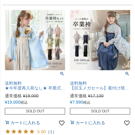
送料無料
送料無料
★今年度再入荷なし★ 卒業式 袴 小学生 花刺繍チュールレース袴セット ミディアム丈 和装 おしゃれ 卒園式 TAK
【目玉メガセール】着付け簡単袴セット レース着物と袴のセット 小学校 卒業式 女の子 袴 年長袴 保育園 卒園式 幼稚園 [再入荷なし・在庫限り]TAK
通常価格
¥
19,000
通常価格
¥
17,130
¥
19,000
¥
7,990
税込
税込
SOLD OUT
SOLD OUT
カートに入れる
カートに入れる
5.00
（
1
）