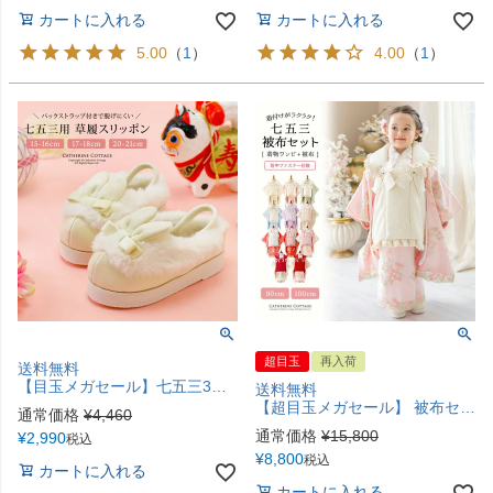
カートに入れる
カートに入れる
5.00
（
1
）
4.00
（
1
）
超目玉
再入荷
送料無料
【目玉メガセール】七五三3歳7歳女児 草履 うさぎファースリッポン 白 サンダル 和装 履物 TAK
送料無料
【超目玉メガセール】 被布セット七五三 3歳女の子 着物 花刺繍チュールレース着物ワンピース＆ 被布セット 和装 TAK
通常価格
¥
4,460
通常価格
¥
15,800
¥
2,990
税込
¥
8,800
税込
カートに入れる
カートに入れる