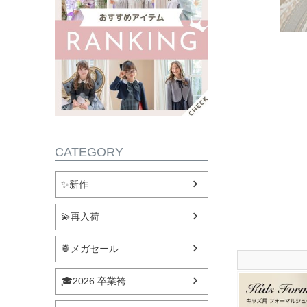
CATEGORY
✨新作
💫再入荷
🍍メガセール
🎓2026 卒業袴