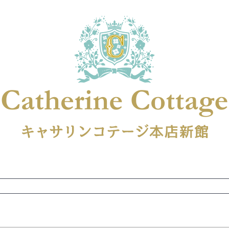
並び順
新着順
登録順
価格が安
キーワードヒット順
レース
ビジュー
140
150
160
165
ーン
ネイビー
ホワイト
ラウン
検索
検索