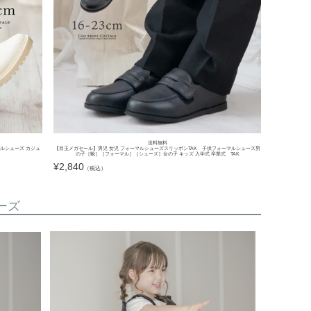
送料無料
アルシューズ カジュ
【目玉メガセール】男児 女児 フォーマルシューズスリッポンTAK 子供フォーマルシューズ男
の子［靴］［フォーマル］［シューズ］女の子 キッズ 入学式 卒業式 TAK
¥
2,840
（税込）
ーズ