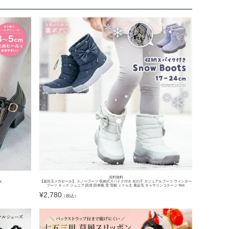
ズ
送料無料
【超目玉メガセール】 スノーブーツ 収納式スパイク付き 女の子 カジュアルブーツ ウィンター
K
ブーツ キッズ ジュニア 防滑 防寒靴 雪 雪靴 ミドル丈 裏起毛 キャサリンコテージ TAK
¥
2,780
（税込）