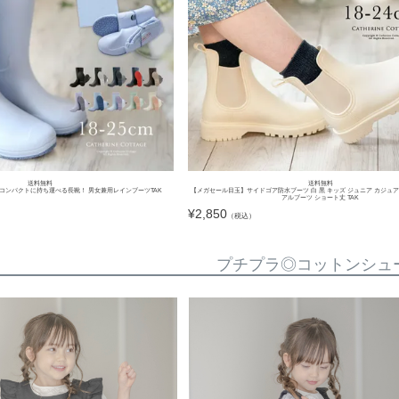
送料無料
送料無料
コンパクトに持ち運べる長靴！ 男女兼用レインブーツTAK
【メガセール目玉】サイドゴア防水ブーツ 白 黒 キッズ ジュニア カジュ
アルブーツ ショート丈 TAK
¥
2,850
（税込）
プチプラ◎コットンシュ