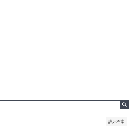
い順
価格が高い順
優先度順
レビュー順
詳細検索