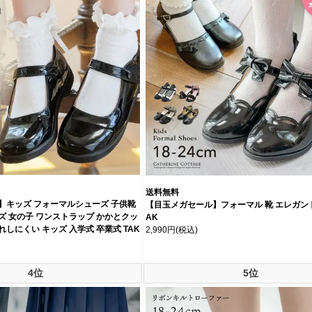
送料無料
】キッズ フォーマルシューズ 子供靴
【目玉メガセール】フォーマル 靴 エレガン
 女の子 ワンストラップ かかとクッ
AK
しにくい キッズ 入学式 卒業式 TAK
2,990円
(税込)
4位
5位