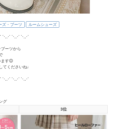
ーズ・ブーツ
ルームシューズ
⋰ ⋱⋰ ⋱⋰ ⋱⋰
ンブーツから
で
ます😊
してくださいね♩
⋰ ⋱⋰ ⋱⋰ ⋱⋰
ング
3位