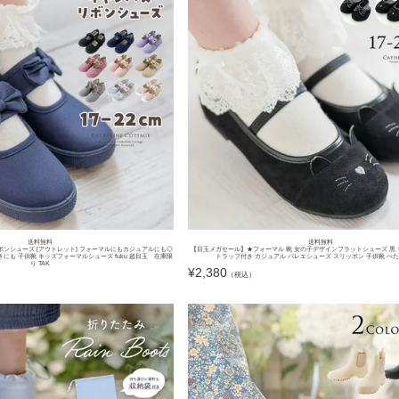
送料無料
送料無料
ボンシューズ [アウトレット] フォーマルにもカジュアルにも◎
【目玉メガセール】★フォーマル 靴 女の子デザインフラットシューズ 黒 
にも 子供靴 キッズフォーマルシューズ fuku 超目玉 在庫限
トラップ付き カジュアル バレエシューズ スリッポン 子供靴 ぺたん
り TAK
¥
2,380
（税込）