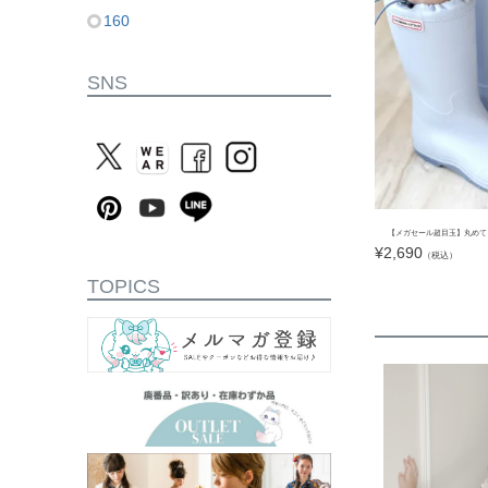
160
SNS
【メガセール超目玉】丸めて
¥
2,690
（税込）
TOPICS