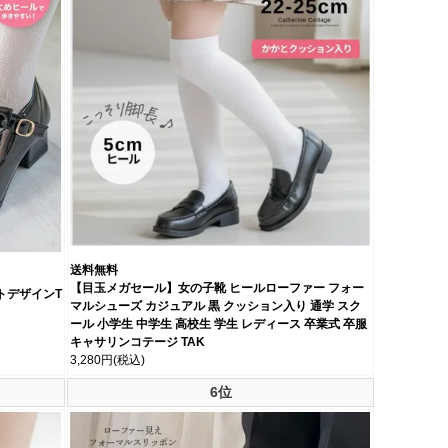
送料無料
【目玉メガセール】女の子靴 ヒールローファー フォー
トデザインT
マルシューズ カジュアル 黒 クッション入り 通学 スク
ール 小学生 中学生 高校生 学生 レディース 卒業式 卒服
キャサリンコテージ TAK
3,280円
(税込)
6位