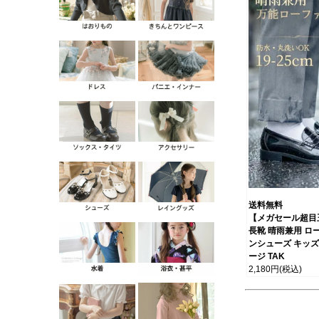
送料無料
【メガセール超目
長靴 晴雨兼用 ロー
ンシューズ キッズ
ージ TAK
2,180円
(税込)