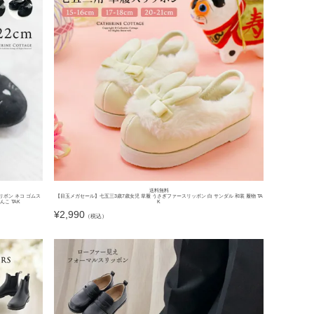
送料無料
リボン ネコ ゴムス
【目玉メガセール】七五三3歳7歳女児 草履 うさぎファースリッポン 白 サンダル 和装 履物 TA
こ TAK
K
¥
2,990
（税込）