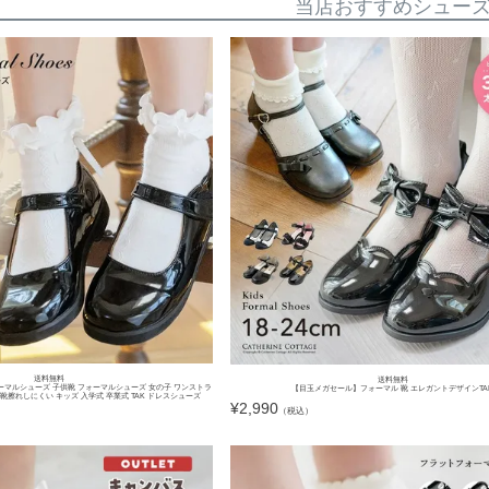
当店おすすめシュー
送料無料
送料無料
ーマルシューズ 子供靴 フォーマルシューズ 女の子 ワンストラ
【目玉メガセール】フォーマル 靴 エレガントデザインTA
擦れしにくい キッズ 入学式 卒業式 TAK ドレスシューズ
¥
2,990
（税込）