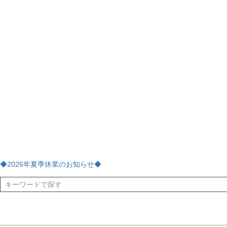
女の子スーツ
男の子スーツ
袖の長さ
ノースリーブ
半袖
長袖
タイプ
チェック
ストライプ
花・植物
ドット・水玉
刺繍
サイズ
指定なし
70
80
90
95
100
110
120
130
170
カラー
レッド
ブルー
イエロー
ピンク
ライラック
グリ
ブラック
ゴールド
シルバー
ベージュ
グレー
ブ
◆2026年夏季休業のお知らせ◆