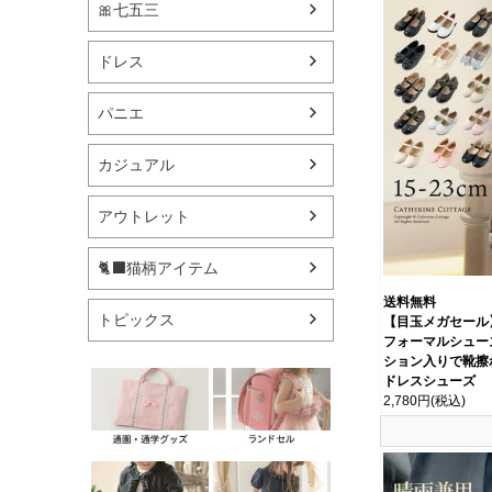
🎀七五三
ドレス
パニエ
カジュアル
アウトレット
🐈‍⬛猫柄アイテム
送料無料
トピックス
【目玉メガセール
フォーマルシューズ
ション入りで靴擦れ
ドレスシューズ
2,780円
(税込)