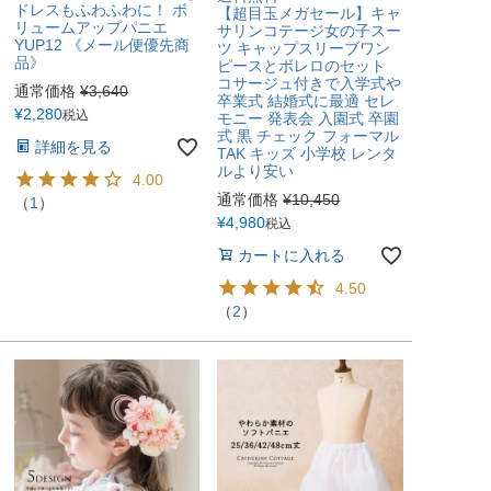
ドレスもふわふわに！ ボ
【超目玉メガセール】キャ
リュームアップパニエ
サリンコテージ女の子スー
YUP12 《メール便優先商
ツ キャップスリーブワン
品》
ピースとボレロのセット
コサージュ付きで入学式や
通常価格
¥
3,640
卒業式 結婚式に最適 セレ
¥
2,280
税込
モニー 発表会 入園式 卒園
式 黒 チェック フォーマル
詳細を見る
TAK キッズ 小学校 レンタ
ルより安い
4.00
通常価格
¥
10,450
（
1
）
¥
4,980
税込
カートに入れる
4.50
（
2
）