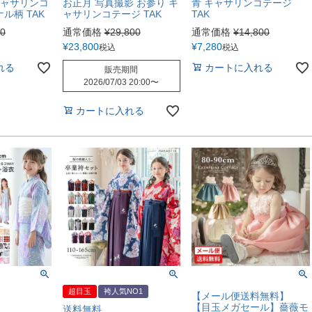
キャサリンコ
お正月 写真撮影 お参り キ
青 キャサリンコテージ
ル柄 TAK
ャサリンコテージ TAK
TAK
70
通常価格
¥
29,800
通常価格
¥
14,800
¥
23,800
¥
7,280
税込
税込
れる
カートに入れる
販売期間
2026/07/03 20:00
〜
カートに入れる
超目玉
袴人気NO1
【メール便送料無料】
【目玉メガセール】薔薇モ
送料無料