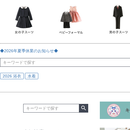
チェック
ストライプ
花・植物
ドット・水玉
刺繍
サイズ
指定なし
70
80
90
95
100
110
120
130
170
カラー
レッド
ブルー
イエロー
ピンク
ライラック
グリ
◆2026年夏季休業のお知らせ◆
ブラック
ゴールド
シルバー
ベージュ
グレー
ブ
2026 浴衣
水着