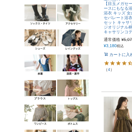
【目玉メガセ
ースにもなる浴
浴衣 キッズ 女の
セパレート浴衣
セット キャサ
ジオリジナル柄
キャサリンコテー
通常価格
¥
5,0
¥
3,180
税込
カートに入
（
4
）