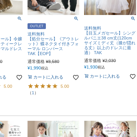
OUTLET
送料無料
【目玉メガセール】シング
送料無料
ルパニエ38 cm丈(120cm
セール】令嬢
【処分セール】《アウトレ
サイズミディ丈（膝が隠れ
ンティークレ
ット》蝶ネクタイ付きフォ
る丈）以上のドレスに最
ーマルドレス
ーマル ロンパース
適） TAK
TAK【EOP】
通常価格
¥
2,030
70
通常価格
¥
8,580
¥
1,930
税込
¥
1,990
税込
カートに入れる
れる
カートに入れる
5.00
5.00
（
1
）