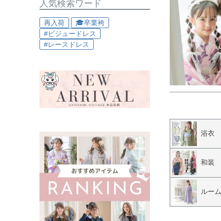
人気検索ワード
再入荷
🎓卒業袴
#ビジュードレス
#レースドレス
浴衣
和装
ルー