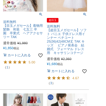
超目玉
送料無料
【目玉メガセール】着物用
送料無料
髪飾 和装 七五三 卒
【超目玉メガセール】ソフ
園 卒業式 ヘアアクセサ
ト パニエ 子供ドレス用イ
リー TAK
ンナー ペチコート
25|36|42|48CM丈 TAK キ
通常価格
¥
1,980
ッズ ピアノ発表会 結
¥
1,850
税込
婚式 フォーマル ドレス
用 キャサリンコテージ
カートに入れる
通常価格
¥
2,360
5.00
¥
1,680
税込
（
1
）
カートに入れる
4.67
（
3
）