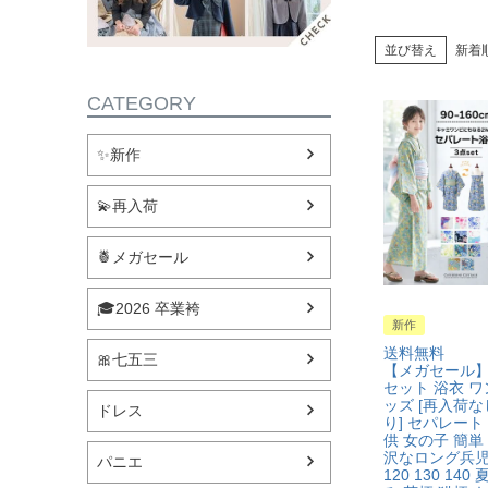
並び替え
新着
CATEGORY
✨新作
💫再入荷
🍍メガセール
🎓2026 卒業袴
新作
送料無料
🎀七五三
【メガセール】
セット 浴衣 ワ
ッズ [再入荷
ドレス
り] セパレート
供 女の子 簡単
沢なロング兵児帯 
パニエ
120 130 14