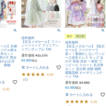
新作
再入荷
送料無料
【目玉メガセール】ファン
送料無料
シーツイード ブリリアン
セール】京都
【目玉メガセール】【処分
トアンサンブル TAK
リジナル柄＆
セール】ファスナーで
被布セット
楽々！着崩れしないワンピ
通常価格
¥
11,170
男の子 男女
ース浴衣ドレス キッズ 女
¥
4,980
税込
真やお正月
の子 和装 浴衣 一体型 ワ
も 着物
ンピース スカート 兵児帯
カートに入れる
セット 花火柄 花柄 猫柄
紫陽花柄 キャサリンコテ
4.80
ージ TAK
（
5
）
れる
通常価格
¥
4,980
¥
3,980
税込
5.00
カートに入れる
5.00