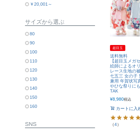
￥20,001～
サイズから選ぶ
80
90
超目玉
100
送料無料
【超目玉メガ
110
絵師によるオ
120
レース生地の
七五三 女の子 
130
兼用 年賀状写
やひな祭りに
140
TAK
150
¥
8,980
税込
160
カートに入
SNS
（
4
）