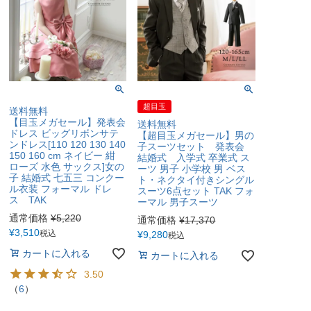
超目玉
送料無料
【目玉メガセール】発表会
送料無料
ドレス ビッグリボンサテ
【超目玉メガセール】男の
ンドレス[110 120 130 140
子スーツセット 発表会
150 160 cm ネイビー 紺
結婚式 入学式 卒業式 ス
ローズ 水色 サックス]女の
ーツ 男子 小学校 男 ベス
子 結婚式 七五三 コンクー
ト・ネクタイ付きシングル
ル衣装 フォーマル ドレ
スーツ6点セット TAK フォ
ス TAK
ーマル 男子スーツ
通常価格
¥
5,220
通常価格
¥
17,370
¥
3,510
税込
¥
9,280
税込
カートに入れる
カートに入れる
3.50
（
6
）