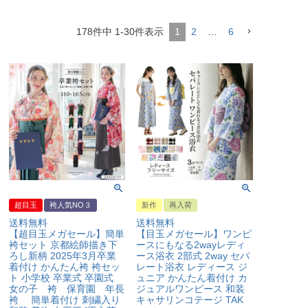
178
件中
1
-
30
件表示
1
2
…
6
超目玉
袴人気NO３
新作
再入荷
送料無料
送料無料
【超目玉メガセール】簡単
【目玉メガセール】ワンピ
袴セット 京都絵師描き下
ースにもなる2wayレディ
ろし新柄 2025年3月卒業
ース浴衣 2部式 2way セパ
着付け かんたん袴 袴セッ
レート浴衣 レディース ジ
ト 小学校 卒業式 卒園式
ュニア かんたん着付け カ
女の子 袴 保育園 年長
ジュアルワンピース 和装
袴 簡単着付け 刺繍入り
キャサリンコテージ TAK