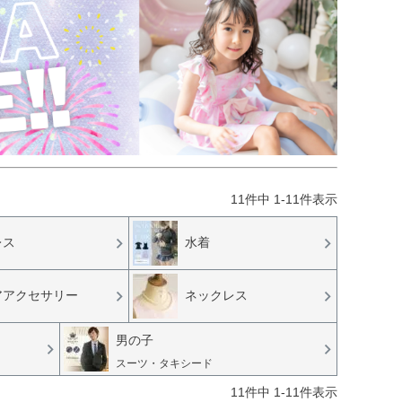
11
件中
1
-
11
件表示
レス
水着
アアクセサリー
ネックレス
男の子
スーツ・タキシード
11
件中
1
-
11
件表示