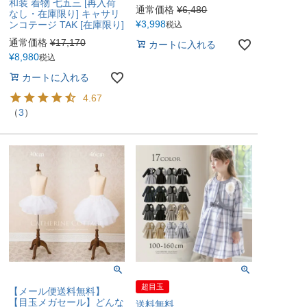
和装 着物 七五三 [再入荷
通常価格
¥
6,480
なし・在庫限り] キャサリ
¥
3,998
ンコテージ TAK [在庫限り]
税込
通常価格
¥
17,170
カートに入れる
¥
8,980
税込
カートに入れる
4.67
（
3
）
超目玉
【メール便送料無料】
【目玉メガセール】どんな
送料無料