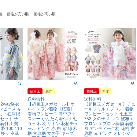
順
価格が安い順
価格が高い順
超目玉
新作
超目玉
新作
送料無料
送料無料
2way浴衣
【超目玉メガセール】オー
【超目玉メガセール】チュ
ンピース キ
ルインワン着物《桜霞》
ールフリルエプロン+着物
なし・在庫限
着物ワンピース 背中ファ
ワンピースセット 七五三
 セット 子
スナー かんたん着付け 七
753 女の子 キッズ 被布エ
 着付け 贅
五三 和装 リボン 花柄チュ
プロン エプロン着物 着物
100 110
ール ピンク 赤 白 紫 緑 和
風 アンティーク柄 花柄 古
0 夏祭り 夕涼
柄 古典柄 女の子 キッズ
典柄 赤 ピンク オレンジ