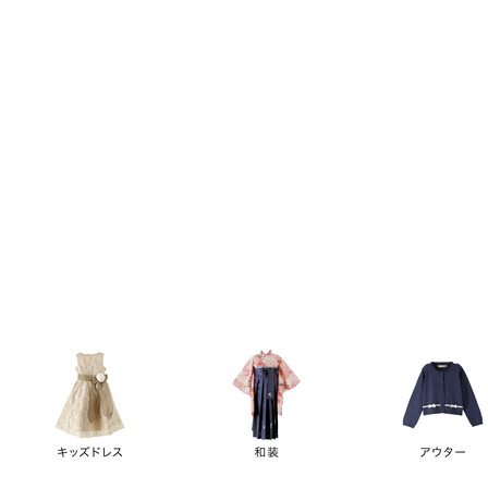
キーワード
価格
円
～
カテゴリー
卒業袴
新作
再入荷
アウトレット
浴衣
水着
ド
女の子スーツ
男の子スーツ
袖の長さ
ノースリーブ
半袖
長袖
タイプ