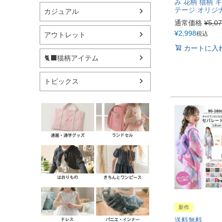
み 花柄 猫柄 
テージ オリジナ
カジュアル
通常価格
¥
5,0
¥
2,998
税込
アウトレット
カートに入
🐈‍⬛猫柄アイテム
トピックス
新作
送料無料