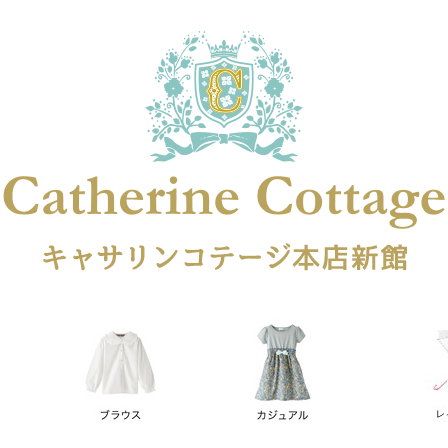
在庫なし商品
在庫なし商品を表示しない
商品番号
円
予約商品
予約商品のみを表示
レス
喪服対応
並び順
新着順
登録順
価格が安
キーワードヒット順