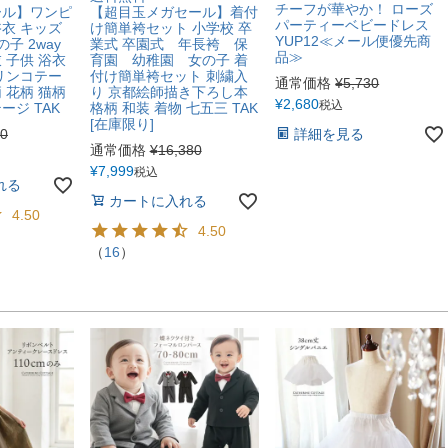
チーフが華やか！ ローズ
ール】ワンピ
【超目玉メガセール】着付
パーティーベビードレス
衣 キッズ
け簡単袴セット 小学校 卒
YUP12≪メール便優先商
子 2way
業式 卒園式 年長袴 保
品≫
 子供 浴衣
育園 幼稚園 女の子 着
リンコテー
付け簡単袴セット 刺繍入
通常価格
¥
5,730
 花柄 猫柄
り 京都絵師描き下ろし本
¥
2,680
税込
ジ TAK
格柄 和装 着物 七五三 TAK
[在庫限り]
70
詳細を見る
通常価格
¥
16,380
¥
7,999
税込
れる
カートに入れる
4.50
4.50
（
16
）