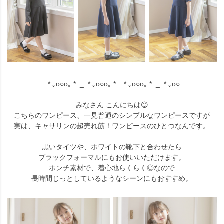
.:*.｡o○o｡.*:._.:*.｡o○o｡.*:..:*.｡o○o｡.*:._.:*.｡o○
みなさん こんにちは😊
こちらのワンピース、一見普通のシンプルなワンピースですが
実は、キャサリンの超売れ筋！ワンピースのひとつなんです。
黒いタイツや、ホワイトの靴下と合わせたら
ブラックフォーマルにもお使いいただけます。
ポンチ素材で、着心地らくらく◎なので
長時間じっとしているようなシーンにもおすすめ。