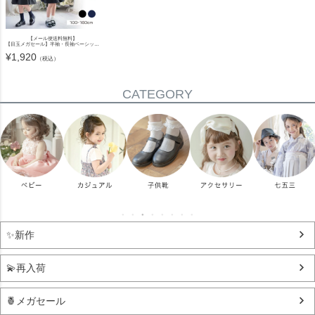
【メール便送料無料】
【目玉メガセール】半袖・長袖ベーシックフレアワンピースYUP12 ≪メール便優先商品≫
¥
1,920
（税込）
CATEGORY
✨新作
💫再入荷
🍍メガセール