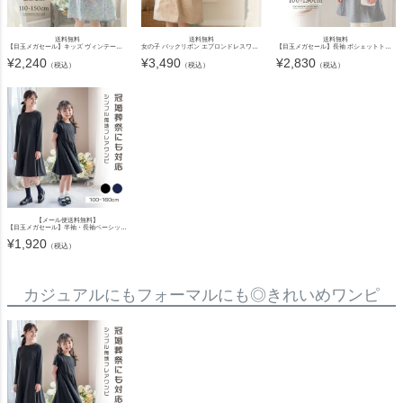
送料無料
送料無料
送料無料
【目玉メガセール】キッズ ヴィンテージフラワープリントワンピース コットン 長袖 半袖 女の子服 カジュアル 子供服 カジュアルワンピース キャサリンコテージ TAK
女の子 バックリボン エプロンドレスワンピース フリル［ キャメル ］おしゃれ かわいいスカート コットン 春 夏 秋 冬 TAK カジュアル カジュアルワンピース
【目玉メガセール】長袖 ポシェットトレーナーワンピース 女の子 キッズ カジュアル カジュアルワンピース TAK
¥
2,240
¥
3,490
¥
2,830
（税込）
（税込）
（税込）
【メール便送料無料】
【目玉メガセール】半袖・長袖ベーシックフレアワンピースYUP12 ≪メール便優先商品≫
¥
1,920
（税込）
カジュアルにもフォーマルにも◎きれいめワンピ