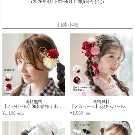
（2026年4月下旬〜5月上旬頃発売予定）
和装小物
送料無料
送料無料
【メガセール】和装髪飾り 和装 洋装 ヘアクリップ ヘアアクセサリー 七五三 着物 浴衣 袴 卒業袴 卒業式 成人式 花 キッズ ジュニア レディース 赤 白 キャサリンコテージ TAK
【メガセール】花びらパールチェーン和装髪飾り キッズ 卒園式 卒業式 小学校 成人式 和風 浴衣 袴 振袖 着物 七五三 赤 白 ヘアアクセサリー クリップ キャサリンコテージ TAK
¥
1,198
¥
1,580
（税込）
（税込）