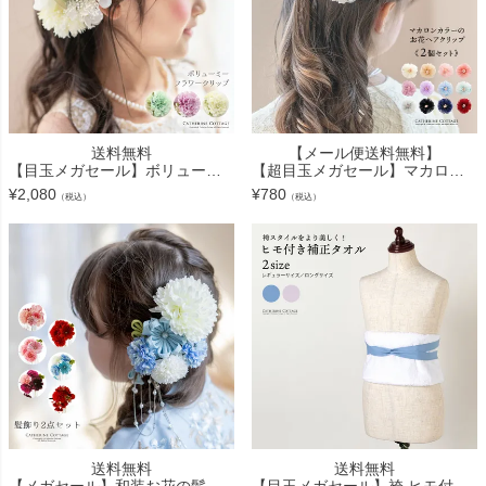
送料無料
【メール便送料無料】
【目玉メガセール】ボリューミーフラワークリップ 髪飾り ヘアアクセサリー TAK
【超目玉メガセール】マカロンカラーのお花ヘアクリップ 2個セット 女の子 髪飾り ヘアアクセサリー YUP4《メール便優先商品》
¥
2,080
¥
780
（税込）
（税込）
送料無料
送料無料
【メガセール】和装お花の髪飾り2点セット[髪飾り造花卒業式袴結婚式成人式子供大人着物振り袖ヘアアクセ TAK
【目玉メガセール】袴 ヒモ付き補正タオル 着物 和装 着付け小物 和装アクセサリー TAK