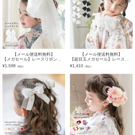
【メール便送料無料】
【メール便送料無料】
【メガセール】レースリボンヘッドドレス 成人式 卒業式 七五三 ヘアアクセサリー ヘアアクセ 白 ホワイト 総レース フォーマル カジュアル キッズ ジュニア 大きめ クリップ キャサリンコ
【超目玉メガセール】レースつけ袖 アクセサリー レディース キッズ その他ファッション小物 付け袖 浴衣 着物 和装小物 白 黒 キャサリンコテージ YUP12《メール便優先商品》
¥
1,598
¥
1,410
（税込）
（税込）