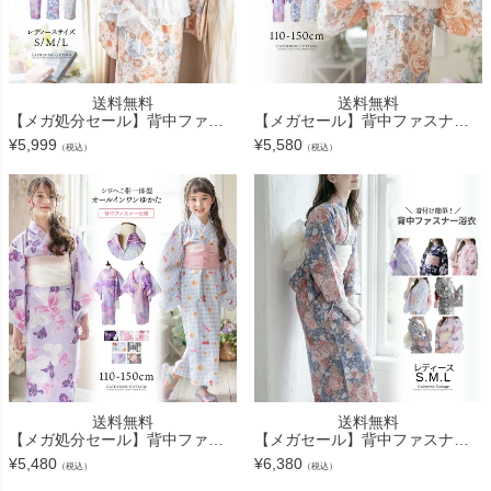
送料無料
送料無料
【メガ処分セール】背中ファスナー チュールビスチェレイヤード風浴衣 レディース ジュニア オールインワン浴衣 着付け簡単 花柄 チェック柄 中学生 高校生 大人 ゆかた 親子お揃い キャサリンコテージ
【メガセール】背中ファスナー チュールビスチェレイヤード風浴衣 キッズ オールインワン浴衣 着付け簡単 花柄 チェック柄 女の子 子供浴衣 小学生 親子お揃い キャサリンコテージ TAK
¥
5,999
¥
5,580
（税込）
（税込）
送料無料
送料無料
【メガ処分セール】背中ファスナー浴衣キッズ 女の子 和装 浴衣 一体型スカート 兵児帯 花火柄 花柄 紫陽花柄 ギンガムチェック オールインワン浴衣 簡単着付け 幼稚園 保育園 小学生 キャサリンコテー
【メガセール】背中ファスナー シワ兵児帯一体型ゆかた 浴衣 贅沢 簡単着付け オールインワン ジュニア レディース 中学生 高校生 花柄 和柄 チェック柄 和装 キャサリンコテージ TAK
¥
5,480
¥
6,380
（税込）
（税込）