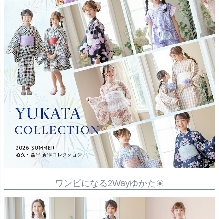
ワンピになる2Wayゆかた🎇