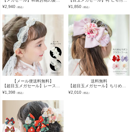
¥
2,940
¥
1,850
（税込）
（税込）
【メール便送料無料】
送料無料
【超目玉メガセール】レースカチューシャ フォーマル キッズ 子供用 お花 リボン ヘッドドレス ヘアアクセサリー 入園式 卒園式 入学式 卒業式 白 キャサリンコテージ YUP12《メール便優先
【超目玉メガセール】ちりめんリボンフラワーコーム 和装髪飾り ヘアアクセサリー キャサリンコテージ TAK
¥
1,398
¥
2,010
（税込）
（税込）