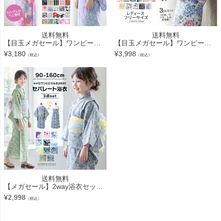
送料無料
送料無料
【目玉メガセール】ワンピースにもなる浴衣 キッズ浴衣 キッズ 女の子 2wayセパレート浴衣 子供 浴衣セット キャサリンコテージオリジナル柄 花柄 猫柄 キャサリンコテージ TAK
【目玉メガセール】ワンピースにもなる2wayレディース浴衣 2部式 2way セパレート浴衣 レディース ジュニア かんたん着付け カジュアルワンピース 和装 キャサリンコテージ TAK
¥
3,180
¥
3,998
（税込）
（税込）
送料無料
【メガセール】2way浴衣セット 浴衣 ワンピース キッズ [再入荷なし・在庫限り] セパレート セット 子供 女の子 簡単 着付け 贅沢なロング兵児帯 100 110 120 130 140 夏祭り 夕涼み 花柄 猫柄 キャサ
¥
2,998
（税込）