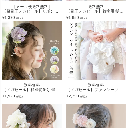
【メール便送料無料】
送料無料
【超目玉メガセール】リボン＆フラワー Uピン ヘアアレンジセット キャサリンコテージ YUP6 《メール便優先商品》
【目玉メガセール】着物用 髪飾 和装 七五三 卒園 卒業式 ヘアアクセサリー TAK
¥
1,390
¥
1,850
（税込）
（税込）
送料無料
送料無料
【メガセール】和風髪飾り 蝶とお花のヘアクリップ アクセサリー ヘアアクセサリー 和装アクセサリー TAK
【メガセール】ファンシーツイードのリボン巾着 フォーマル 子供用 和装 洋装 七五三 パーティーバッグ ミニバッグ 巾着バッグ 小さめ 子ども キッズ ハンドバッグ 小物 白 TAK キャサリンコテージ
¥
1,920
¥
2,290
（税込）
（税込）