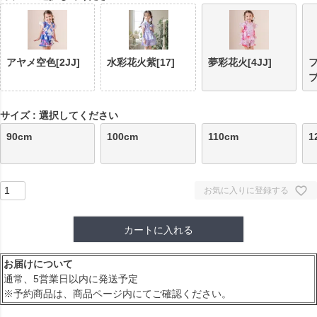
アヤメ空色[2JJ]
水彩花火紫[17]
夢彩花火[4JJ]
ブ
サイズ
選択してください
90cm
100cm
110cm
1
お気に入りに登録する
カートに入れる
お届けについて
通常、5営業日以内に発送予定
※予約商品は、商品ページ内にてご確認ください。