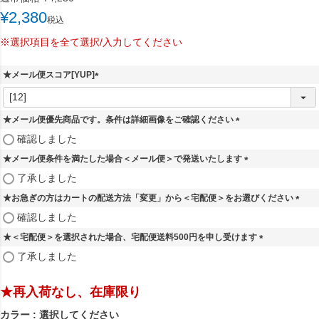
¥
2,380
税込
※選択項目を全て選択/入力してください
★メール便スコア[YUP]
(
必
須
★メール便優先商品です。条件は詳細画像をご確認ください
)
(
確認しました
必
★メール便条件を満たした場合＜メール便＞で発送いたします
須
)
(
了承しました
必
★お急ぎの方はカートの配送方法「変更」から＜宅配便＞をお選びください
須
)
(
確認しました
必
★＜宅配便＞を選択された場合、宅配便送料500円を申し受けます
須
)
(
了承しました
必
須
★再入荷なし、在庫限り
)
カラー
選択してください