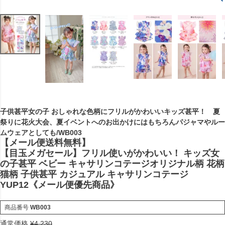
子供甚平女の子 おしゃれな色柄にフリルがかわいいキッズ甚平！ 夏
祭りに花火大会、夏イベントへのお出かけにはもちろんパジャマやルー
ムウェアとしても/WB003
【メール便送料無料】
【目玉メガセール】フリル使いがかわいい！ キッズ女
の子甚平 ベビー キャサリンコテージオリジナル柄 花柄
猫柄 子供甚平 カジュアル キャサリンコテージ
YUP12《メール便優先商品》
商品番号
WB003
通常価格
¥
4,230