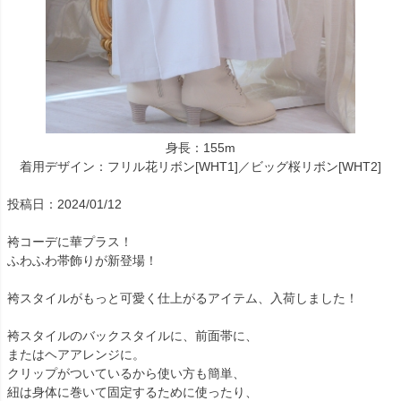
身長：155m
着用デザイン：フリル花リボン[WHT1]／ビッグ桜リボン[WHT2]
投稿日：2024/01/12
袴コーデに華プラス！
ふわふわ帯飾りが新登場！
袴スタイルがもっと可愛く仕上がるアイテム、入荷しました！
袴スタイルのバックスタイルに、前面帯に、
またはヘアアレンジに。
クリップがついているから使い方も簡単、
紐は身体に巻いて固定するために使ったり、