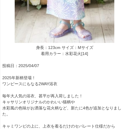
身長：123cm サイズ：Mサイズ
着用カラー：水彩花火[14]
投稿日：2025/04/07
2025年新柄登場！
ワンピースにもなる2WAY浴衣
毎年大人気の浴衣、甚平が再入荷しました！
キャサリンオリジナルのかわいい猫柄や
水彩風の色味がお洒落な花火柄など、新たに4色が追加となりまし
た。
キャミワンピの上に、上衣を着るだけのセパレート仕様だから