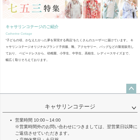
キャサリンコテージのご紹介
Catherine Cottage
“子どもの頃、かなえたかった夢を実現する商品”をたくさんのユーザーに届けています。 キ
ャサリンコテージオリジナルブランド子供服、靴、アクセサリー、バッグなどの製造販売し
ており、 ベビードレスから、幼稚園、小学生、中学生、高校生、レディースサイズまで、
幅広く取りそろえております。
ペー
ジト
キャサリンコテージ
ップ
へ
営業時間 10:00～14:00
※営業時間外のお問い合わせにつきましては、翌営業日以降に
ご返信させていただきます。
・店舗休業日：土日祝