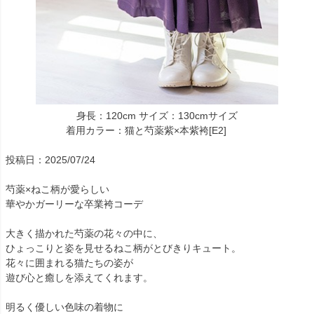
身長：120cm サイズ：130cmサイズ
着用カラー：猫と芍薬紫×本紫袴[E2]
投稿日：2025/07/24
芍薬×ねこ柄が愛らしい
華やかガーリーな卒業袴コーデ
大きく描かれた芍薬の花々の中に、
ひょっこりと姿を見せるねこ柄がとびきりキュート。
花々に囲まれる猫たちの姿が
遊び心と癒しを添えてくれます。
明るく優しい色味の着物に