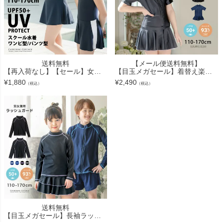
送料無料
【メール便送料無料】
【再入荷なし】【セール】女の子スクール水着 インナーパンツ付きワンピース型 TAK
【目玉メガセール】着替え楽々前ファスナー半袖ラッシュガード一体型スクール水着 スク水 女の子 半袖 UVカット 前ファスナーで着替えも楽々半袖ラッシュガード一体型ワンピース水着 紺 黒
¥
1,880
¥
2,490
（税込）
（税込）
送料無料
【目玉メガセール】長袖ラッシュガードスクール水着 長袖ラッシュガード フードなし 女の子 男の子 紺 黒 スクール 水着 TAK