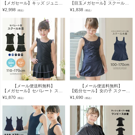
【メガセール】キッズ ジュニア スクール水着 ラッシュガード セパレートスイムウェア 女の子 小学生 中学生 無地 ネイビー TAK
【目玉メガセール】スクール水着 UVカット 女の子 キッズ 透けない上質生地 濃紺 キッズ スカート 女の子 小学生 中学生 ワンピース おしゃれ 110 120 130 140 150 160 170 キャサリンコテ
¥
2,998
¥
1,838
（税込）
（税込）
【メール便送料無料】
【メール便送料無料】
【メガセール】セパレート スクール水着上下セット 透けない上質生地 インナーパンツ付き スカート型 キュロット型 キッズ ジュニア 女の子 紺 黒 フリル 半袖 めくれ防止フック付き かわい
【処分セール】女の子 スクール水着 紺 UVカット しっかり生地 ワンピース型 ベーシックデザイン スクール 水着 YUP12《メール便優先商品》
¥
1,870
¥
1,690
（税込）
（税込）