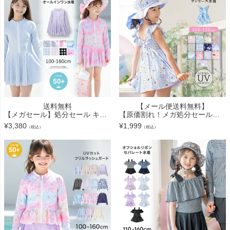
送料無料
【メール便送料無料】
【メガセール】処分セール キッズ 水着 女の子 オールインワン ラッシュガード一体型 スイムウェア ワンピース水着 インナーパンツ付き TAK
【原価割れ！メガ処分セール】キッズ 女の子 水着 フリル襟ワンピース水着 スカート スイムウェア おしゃれ かわいい 子供 YUP12《メール便優先商品》
¥
3,380
¥
1,999
（税込）
（税込）