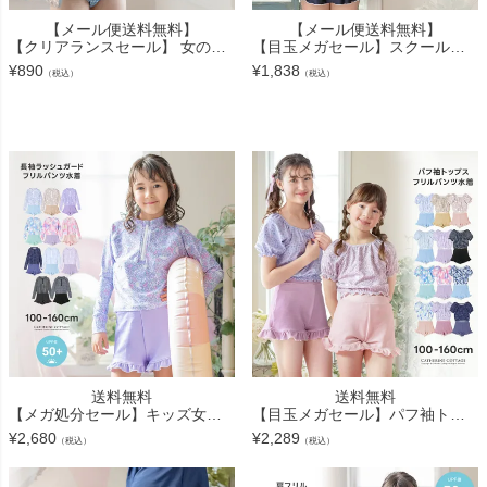
【メール便送料無料】
【メール便送料無料】
【クリアランスセール】 女の子水着 ワッフルライクギンガムチェック ワンピース型 インナーパンツ付き 水着 YUP12《メール便優先商品》
【目玉メガセール】スクール水着 UVカット 女の子 キッズ 透けない上質生地 濃紺 キッズ スカート 女の子 小学生 中学生 ワンピース おしゃれ 110 120 130 140 150 160 170 キャサリンコテ
¥
890
¥
1,838
（税込）
（税込）
送料無料
送料無料
【メガ処分セール】キッズ女の子水着 ラッシュガード&フリルパンツセット セパレート 花柄 小花柄 猫柄 ジュニア 日焼け対策 長袖 キャサリンコテージ TAK
【目玉メガセール】パフ袖トップス＆フリルパンツ水着セット パフスリーブスイムウェア セパレート上下セット 水着 キッズ ジュニア 女の子 小学生 キャサリンコテージ TAK
¥
2,680
¥
2,289
（税込）
（税込）