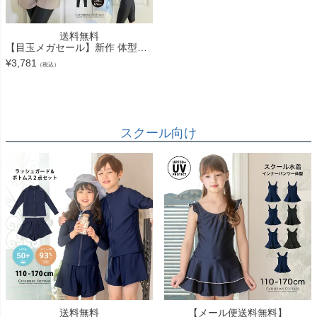
送料無料
【目玉メガセール】新作 体型カバー 水着 4点セット UVカット 水陸両用 レディース ジュニア 中学生 高校生 水着 セットアップ 4点[タンクトップ/長袖ラッシュガード/ショートパンツ/アンダーショーツ]
¥
3,781
（税込）
スクール向け
送料無料
【メール便送料無料】