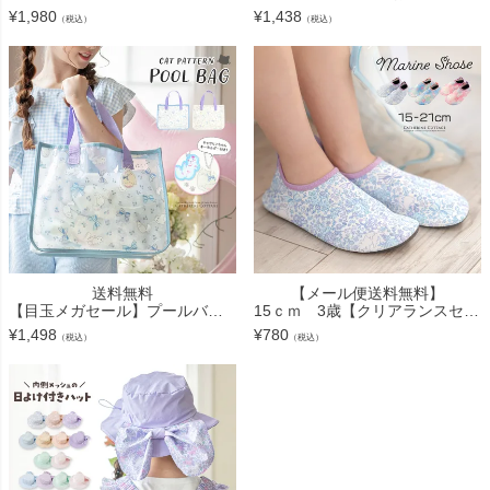
¥
1,980
¥
1,438
（税込）
（税込）
送料無料
【メール便送料無料】
【目玉メガセール】プールバッグ+キーホルダーSET プールバッグ ビニールバッグ 猫柄 リボン柄 キャサリンコテージ TAK
15ｃｍ 3歳【クリアランスセール】キッズ マリンシューズ 白猫キャサリン柄 キャサリンコテージ YUP12《メール便優先商品》
¥
1,498
¥
780
（税込）
（税込）