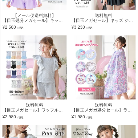
【メール便送料無料】
送料無料
【目玉処分メガセール】キッズ ジュニア ガーリーフリル ラッシュガード フードなし スイムウェア おしゃれ 女の子 小学生 中学生 YUP12《メール便優先商品》
【目玉メガセール】キッズ ジュニア 女の子 オフショルリボンスイムウェア セパレート おしゃれ かわいい 2ピース ギンガムチェック柄 小花柄 水着 女子 小学生 中学生 TAK
¥
2,580
¥
3,230
（税込）
（税込）
送料無料
送料無料
【目玉メガセール】ワッフルフリルセパレート水着 TAK
【目玉メガガ処分セール】ラップタオル 80cm丈 繰り返し洗濯後もソフトな肌触り ロマンティック プールタオル ラップタオル キッズ 巻きタオル バスタオル 着替えタオル 80x120cm キッズ ジュ
¥
2,980
¥
1,980
（税込）
（税込）