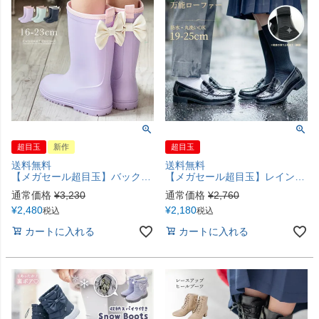
超目玉
新作
超目玉
送料無料
送料無料
【メガセール超目玉】バックリボンレインブーツ 長靴 レインブーツ キッズ 女の子 子供 キャサリンコテージ TAK
【メガセール超目玉】レインローファー レイングッズ 長靴 晴雨兼用 ローファー 学生 通学 通勤 防水 雨靴 レインシューズ キッズ ジュニア レディース キャサリンコテージ TAK
通常価格
¥
3,230
通常価格
¥
2,760
¥
2,480
¥
2,180
税込
税込
カートに入れる
カートに入れる