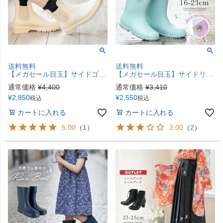
送料無料
送料無料
【メガセール目玉】サイドゴア防水ブーツ 白 黒 キッズ ジュニア カジュアルシューズ カジュアルブーツ ショート丈 TAK
【メガセール目玉】サイドリボン レインブーツ 長靴 キッズ 女の子 ジュニア TAK
通常価格
¥
4,400
通常価格
¥
3,410
¥
2,850
¥
2,550
税込
税込
カートに入れる
カートに入れる
5.00
（
1
）
3.00
（
2
）