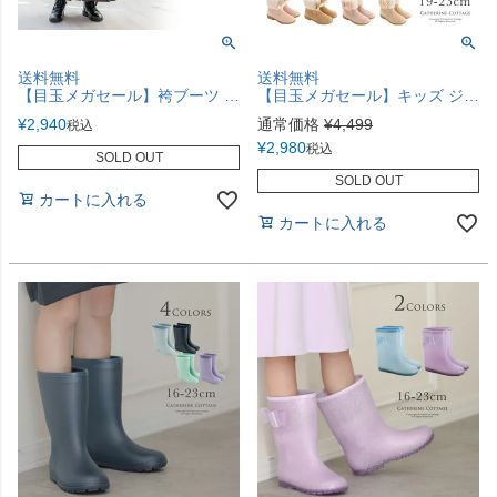
送料無料
送料無料
【目玉メガセール】袴ブーツ リボン レースアップ ローヒール 黒 和装 履物 フォーマル カジュアル 編み上げブーツ TAK
【目玉メガセール】キッズ ジュニア 女の子 おしゃれなショートブーツ 19 20 21 22 23 cm ファーとリボンがかわいい大人かわいいカジュアルブーツ TAK
¥
2,940
通常価格
¥
4,499
税込
¥
2,980
税込
SOLD OUT
SOLD OUT
カートに入れる
カートに入れる