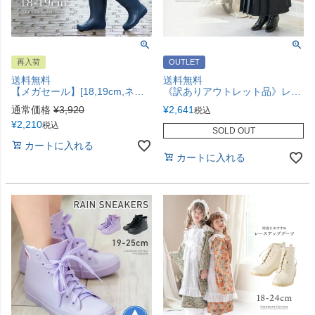
再入荷
OUTLET
送料無料
送料無料
【メガセール】[18,19cm,ネイビーのみ]低温でも固くならず履き心地の良い天然ゴム製 長靴 エンボスレインブーツ レイングッズ 長靴 無地 キッズレインブーツ TAK
《訳ありアウトレット品》レースアップヒールブーツ 袴ブーツ 編み上げブーツ 太めヒール 6cmヒール 6ホール 黒 23cm 和装 履物 フォーマル カジュアル 女の子 キッズ ジュニア 小学生 中学生 高校生 大学生 レディース TAK キャサリンコテージ
通常価格
¥
3,920
¥
2,641
税込
¥
2,210
税込
SOLD OUT
カートに入れる
カートに入れる