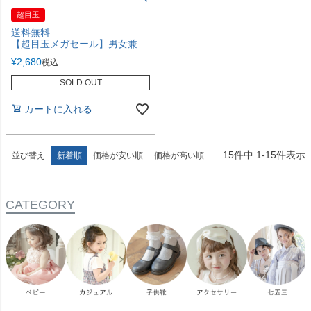
超目玉
送料無料
【超目玉メガセール】男女兼用ウインターファッションブーツTAK
¥
2,680
税込
SOLD OUT
カートに入れる
15
件中
1
-
15
件表示
並び替え
新着順
価格が安い順
価格が高い順
CATEGORY