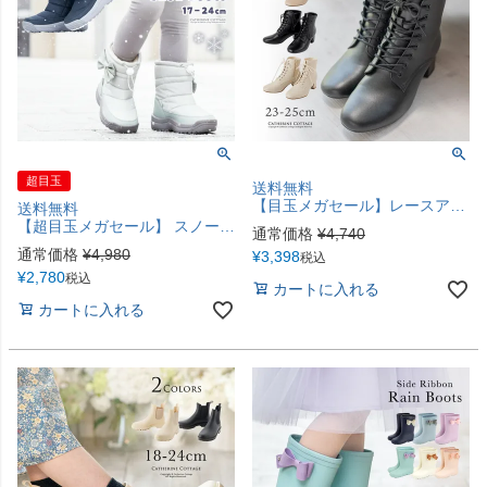
超目玉
送料無料
【目玉メガセール】レースアップヒールブーツ 袴ブーツ 編み上げブーツ 太めヒール 5cmヒール 8ホール 黒 ベージュ 和装 履物 フォーマル カジュアル 女の子 キッズ ジュニア 小学生 中学生 高校生 大学生 レディース TAK キャサリンコテージ
送料無料
【超目玉メガセール】 スノーブーツ 収納式スパイク付き 女の子 カジュアルブーツ ウィンターブーツ キッズ ジュニア 防滑 防寒靴 雪 雪靴 ミドル丈 裏起毛 キャサリンコテージ TAK
通常価格
¥
4,740
通常価格
¥
4,980
¥
3,398
税込
¥
2,780
税込
カートに入れる
カートに入れる