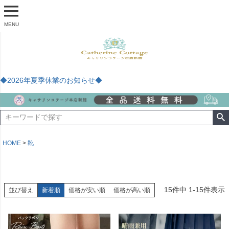
MENU
◆2026年夏季休業のお知らせ◆
HOME
靴
15
件中
1
-
15
件表示
並び替え
新着順
価格が安い順
価格が高い順