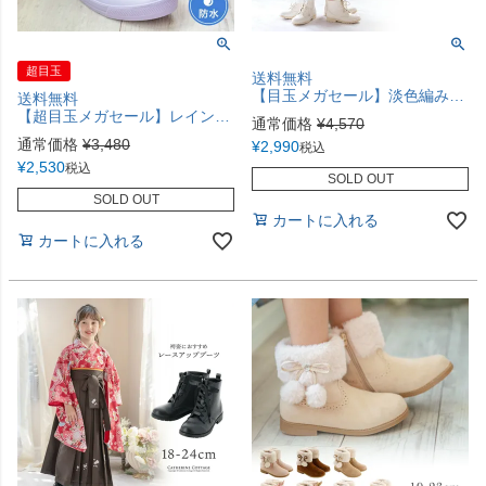
超目玉
送料無料
【目玉メガセール】淡色編み上げショートブーツ ベージュ編み上げブーツ 子供 カジュアル ブーツ 袴 靴 TAK
送料無料
【超目玉メガセール】レインスニーカー レインブーツ ショート ハイカットスニーカー カジュアルシューズ カジュアルブーツ 靴 レインコート 長靴 キャサリンコテージ TAK
通常価格
¥
4,570
通常価格
¥
3,480
¥
2,990
税込
¥
2,530
税込
SOLD OUT
SOLD OUT
カートに入れる
カートに入れる