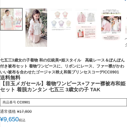
七五三3歳女の子着物 和の伝統美×姫スタイル 高級レース＆ぽんぽん
付き被布セット 着物ワンピースに、リボンにレース、ファー襟がかわ
いい被布を合わせたゴージャス映え和装プリンセスコーデ/CC0901
送料無料
【目玉メガセール】着物ワンピース+ファー襟被布和姫
セット 着脱カンタン 七五三 3歳女の子 TAK
商品番号
CC0901
通常価格
¥
17,800
¥
9,650
税込