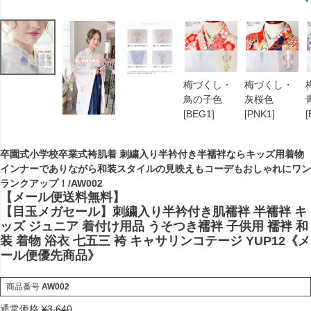
梅づくし・
梅づくし・
鳥の子色
灰桜色
[BEG1]
[PNK1]
[
卒園式小学校卒業式袴肌着 刺繍入り半衿付き半襦袢ならキッズ用着物
インナーでありながら和装スタイルの見映えもコーデもおしゃれにワン
ランクアップ！/AW002
【メール便送料無料】
【目玉メガセール】刺繍入り半衿付き肌襦袢 半襦袢 キ
ッズ ジュニア 着付け用品 うそつき襦袢 子供用 襦袢 和
装 着物 浴衣 七五三 袴 キャサリンコテージ YUP12《メ
ール便優先商品》
商品番号
AW002
通常価格
¥
3,640