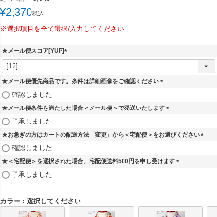
¥
2,370
税込
※選択項目を全て選択/入力してください
★メール便スコア[YUP]
(
必
須
★メール便優先商品です。条件は詳細画像をご確認ください
)
(
確認しました
必
★メール便条件を満たした場合＜メール便＞で発送いたします
須
)
(
了承しました
必
★お急ぎの方はカートの配送方法「変更」から＜宅配便＞をお選びください
須
)
(
確認しました
必
★＜宅配便＞を選択された場合、宅配便送料500円を申し受けます
須
)
(
了承しました
必
須
)
カラー
選択してください