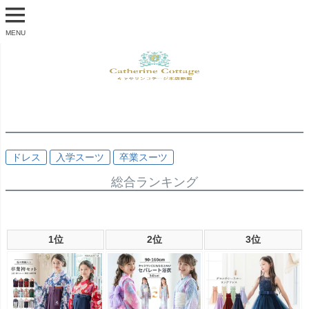
MENU
ドレス
入学スーツ
卒業スーツ
総合ランキング
1位
2位
3位