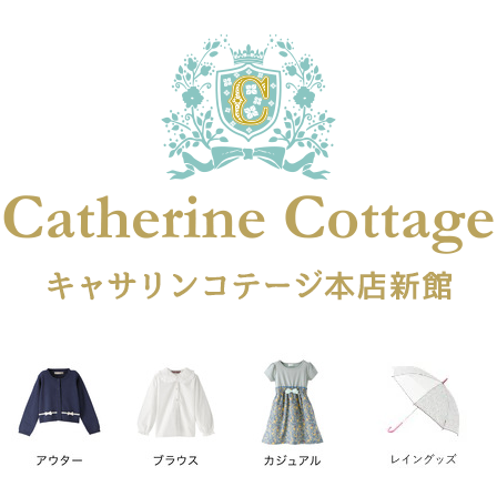
在庫なし商品
在庫なし商品を表示しない
商品番号
円
予約商品
予約商品のみを表示
レス
喪服対応
並び順
新着順
登録順
価格が安
キーワードヒット順