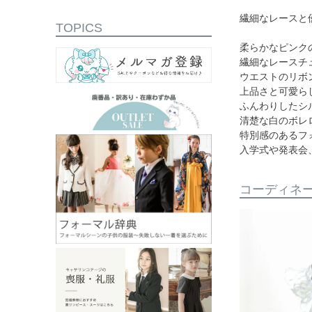
繊細なレースと
TOPICS
柔らかなピンク
繊細なレースチ
ウエストのリボ
上品さと可愛ら
ふんわりしたシ
清楚な白のボレ
特別感のあるフ
入学式や発表会
コーディネ