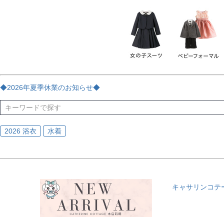
チェック
ストライプ
花・植物
ドット・水玉
刺繍
サイズ
指定なし
70
80
90
95
100
110
120
130
170
カラー
レッド
ブルー
イエロー
ピンク
ライラック
グリ
◆2026年夏季休業のお知らせ◆
ブラック
ゴールド
シルバー
ベージュ
グレー
ブ
2026 浴衣
水着
キャサリンコテ