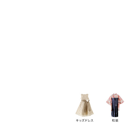
キーワード
価格
円
～
カテゴリー
卒業袴
新作
再入荷
アウトレット
浴衣
水着
ド
女の子スーツ
男の子スーツ
袖の長さ
ノースリーブ
半袖
長袖
タイプ