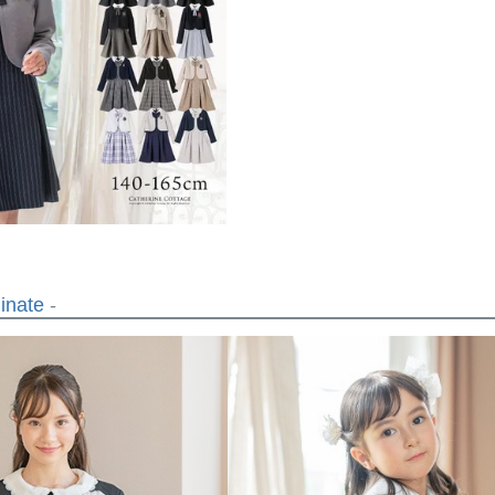
inate
-