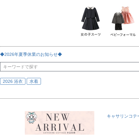
チェック
ストライプ
花・植物
ドット・水玉
刺繍
サイズ
指定なし
70
80
90
95
100
110
120
130
170
カラー
レッド
ブルー
イエロー
ピンク
ライラック
グリ
◆2026年夏季休業のお知らせ◆
ブラック
ゴールド
シルバー
ベージュ
グレー
ブ
2026 浴衣
水着
キャサリンコテ