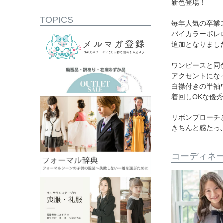
新色登場！
TOPICS
毎年人気の卒業
バイカラーボレ
追加となりまし
ワンピースと同
アクセントにな
白襟付きの半袖
着回しOKな優
リボンブローチ
きちんと感たっ
コーディネ