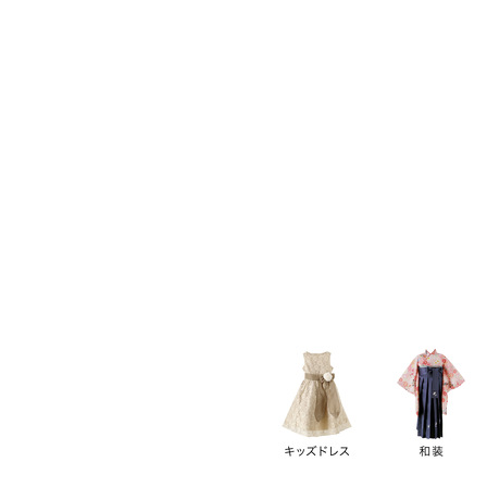
キーワード
価格
円
～
カテゴリー
卒業袴
新作
再入荷
アウトレット
浴衣
水着
ド
女の子スーツ
男の子スーツ
袖の長さ
ノースリーブ
半袖
長袖
タイプ