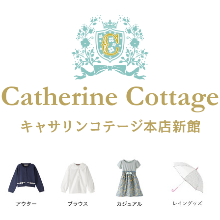
在庫なし商品
在庫なし商品を表示しない
商品番号
円
予約商品
予約商品のみを表示
レス
喪服対応
並び順
新着順
登録順
価格が安
キーワードヒット順