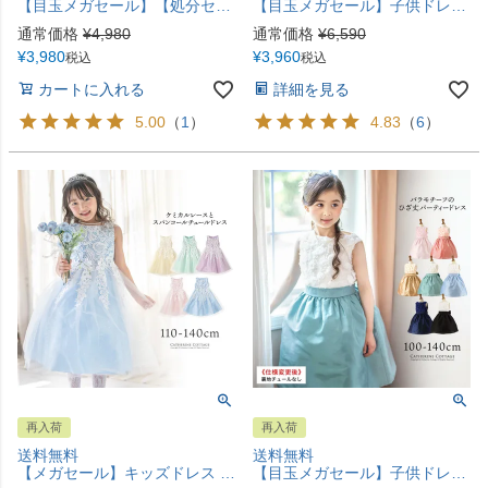
【目玉メガセール】【処分セール】ファスナーで楽々！着崩れしないワンピース浴衣ドレス キッズ 女の子 和装 浴衣 一体型 ワンピース スカート 兵児帯 セット 花火柄 花柄 猫柄 紫陽花柄 キャサリンコテージ TAK
【目玉メガセール】子供ドレス デコルテシースルーロング レース ドレス 結婚式 発表会 ピアノ発表会 キッズ フォーマル キッズドレス レンタルより安い！キャサリンコテージ YUP12 《メール便優先商品》 | 110 120 130 140 150 160
通常価格
¥
4,980
通常価格
¥
6,590
¥
3,980
¥
3,960
税込
税込
カートに入れる
詳細を見る
5.00
（
1
）
4.83
（
6
）
再入荷
再入荷
送料無料
送料無料
【メガセール】キッズドレス ケミカルレース スパンコールチュールドレス フォーマル ドレス TAK キャサリンコテージ
【目玉メガセール】子供ドレス ローズ TAK 女の子 フォーマル ピアノ発表会 キッズ キャサリンコテージ 小学生