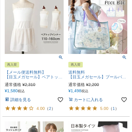
再入荷
再入荷
【メール便送料無料】
送料無料
【目玉メガセール】ベアトップ インナー カップ付き スカート付き 子供ドレス 肌着 ダンス 下着 YUP12 フォーマル パニエ・ペチコート《メール便優先商品》
【目玉メガセール】プールバッグ+キーホルダーSET プールバッグ ビニールバッグ 猫柄 リボン柄 キャサリンコテージ TAK
通常価格
¥
2,310
通常価格
¥
2,200
¥
1,580
¥
1,498
税込
税込
詳細を見る
カートに入れる
4.00
（
2
）
5.00
（
1
）