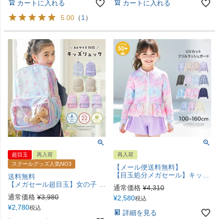
カートに入れる
カートに入れる
5.00
（
1
）
超目玉
再入荷
再入荷
スクールグッズ人気NO3
【メール便送料無料】
【目玉処分メガセール】キッズ ジュニア ガーリーフリル ラッシュガード フードなし スイムウェア おしゃれ 女の子 小学生 中学生 YUP12《メール便優先商品》
送料無料
【メガセール超目玉】女の子 撥水加工 猫柄リュックサック リュック 軽量 大容量 小花柄 猫柄 レインボー柄 通園 通学 ベージュ ピンク ブルー キャサリンコテージ TAK
通常価格
¥
4,310
通常価格
¥
3,980
¥
2,580
税込
¥
2,780
税込
詳細を見る