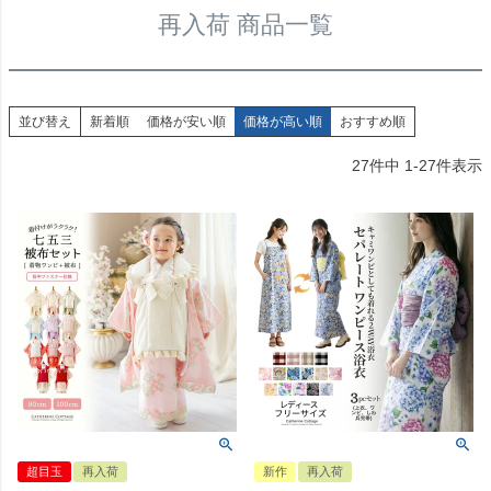
再入荷 商品一覧
並び替え
新着順
価格が安い順
価格が高い順
おすすめ順
27
件中
1
-
27
件表示
超目玉
再入荷
新作
再入荷