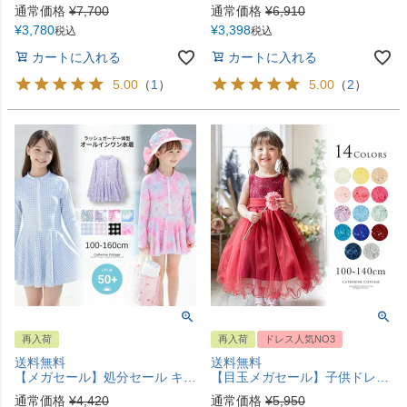
通常価格
¥
7,700
通常価格
¥
6,910
¥
3,780
¥
3,398
税込
税込
カートに入れる
カートに入れる
5.00
（
1
）
5.00
（
2
）
再入荷
再入荷
ドレス人気NO3
送料無料
送料無料
【メガセール】処分セール キッズ 水着 女の子 オールインワン ラッシュガード一体型 スイムウェア ワンピース水着 インナーパンツ付き TAK
【目玉メガセール】子供ドレス コスパ重視派のスパンコールレースチュールドレス キッズドレス TAK
通常価格
¥
4,420
通常価格
¥
5,950