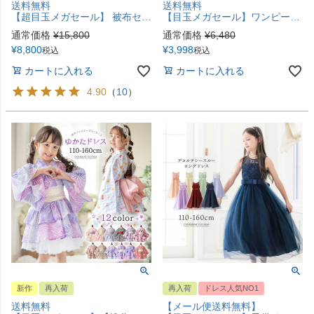
送料無料
送料無料
【超目玉メガセール】 被布セット七五三 3歳女の子 着物 花刺繍チュールレース着物ワンピース＆ 被布セット 和装 TAK
【目玉メガセール】ワンピースにもなる2wayレディース浴衣 2部式 2way セパレート浴衣 レディース ジュニア かんたん着付け カジュアルワンピース 和装 キャサリンコテージ TAK
通常価格
¥
15,800
通常価格
¥
6,480
¥
8,800
¥
3,998
税込
税込
カートに入れる
カートに入れる
4.90
（
10
）
新作
再入荷
再入荷
ドレス人気NO1
送料無料
【メール便送料無料】