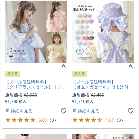
再入荷
再入荷
【メール便送料無料】
【メール便送料無料】
【クリアランスセール】リッチ映え！ ふわふわつけ袖 キッズドレス ドレス フォーマル レース フリル リボン チュール 付け袖 アームカバー ノースリーブドレス用 キャサリンコテージ YUP12《メール便優先商品》
【目玉メガセール】日よけ付きハット リボン UV対策 撥水 バケットハット カジュアル 帽子 キャサリンコテージ YUP12《メール便優先商品》
通常価格
¥
2,980
通常価格
¥
2,480
¥
1,788
¥
1,710
税込
税込
詳細を見る
詳細を見る
5.00
（
3
）
4.67
（
3
）