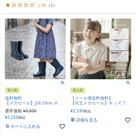
1.00
（
1
）
再入荷
再入荷
送料無料
【メール便送料無料】
【メガセール】[18,19cm,ネイビーのみ]低温でも固くならず履き心地の良い天然ゴム製 長靴 エンボスレインブーツ レイングッズ 長靴 無地 キッズレインブーツ TAK
【目玉メガセール】キッズフォーマル 日本製 女の子半袖刺繍ブラウスYUP12《メール便優先商品》
通常価格
¥
3,920
¥
2,130
税込
¥
2,210
税込
詳細を見る
カートに入れる