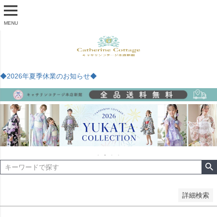
商品番号
MENU
予約商品
予約商品のみを表示
◆2026年夏季休業のお知らせ◆
並び順
新着順
登録順
価格が安い順
価格が高い順
優先度順
レビュー順
キーワードヒット順
検索
詳細検索