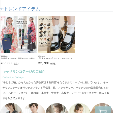
✨トレンドアイテム
送料無料
送料無料
【超目玉メガセール】簡単袴セット 京都絵師描き下ろし新柄 2025年3月卒業 着付け かんたん袴 袴セット 小学校 卒業式 卒園式 女の子 袴 保育園 年長袴 簡単着付け 刺繍入り 和装 着物 七五三 [
【目玉メガセール】キッズ フォーマルシューズ 子供靴 フォーマルシューズ 女の子 ワンストラップ かかとクッション入りで靴擦れしにくい キッズ 入学式 卒業式 TAK ドレスシューズ
¥
8,980
¥
2,780
（税込）
（税込）
キャサリンコテージのご紹介
Catherine Cottage
“子どもの頃、かなえたかった夢を実現する商品”をたくさんのユーザーに届けています。 キャ
サリンコテージオリジナルブランド子供服、靴、アクセサリー、バッグなどの製造販売してお
り、 ベビードレスから、幼稚園、小学生、中学生、高校生、レディースサイズまで、幅広く取
りそろえております。