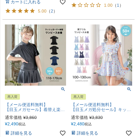
カートに入れる
1.00
（
1
）
5.00
（
2
）
再入荷
再入荷
【メール便送料無料】
【メール便送料無料】
【目玉メガセール】着替え楽々前ファスナー半袖ラッシュガード一体型スクール水着 スク水 女の子 半袖 UVカット 前ファスナーで着替えも楽々半袖ラッシュガード一体型ワンピース水着 紺 黒 ワンピース型 ジッパー キッズ キャサリンコテージ YUP12《メール便優先商品》
【目玉メガ処分セール】キッズ 水着 女の子 セール 肩フリルワンピース水着 スイムウェア インナーパンツ付き YUP12《メール便優先商品》
通常価格
¥
3,860
通常価格
¥
3,830
¥
2,490
¥
2,480
税込
税込
詳細を見る
詳細を見る