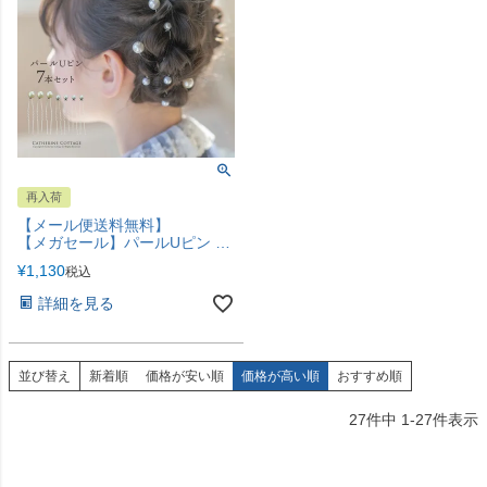
再入荷
【メール便送料無料】
【メガセール】パールUピン 7本セット ヘアピン アクセサリー ヘアアクセサリー その他アクセサリー・小物 YUP4《メール便優先商品》
¥
1,130
税込
詳細を見る
並び替え
新着順
価格が安い順
価格が高い順
おすすめ順
27
件中
1
-
27
件表示