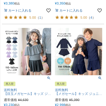
¥
3,380
¥
3,350
税込
税込
カートに入れる
カートに入れる
5.00
（
1
）
5.00
（
4
）
再入荷
再入荷
送料無料
送料無料
【目玉メガセール】キッズ ジュニア 女の子 オフショルリボンスイムウェア セパレート おしゃれ かわいい 2ピース ギンガムチェック柄 小花柄 水着 女子 小学生 中学生 TAK
【メガセール】キッズ ジュニア スクール水着 ラッシュガード セパレートスイムウェア 女の子 小学生 中学生 無地 ネイビー TAK
通常価格
¥
4,630
通常価格
¥
5,390
¥
3,230
¥
2,998
税込
税込