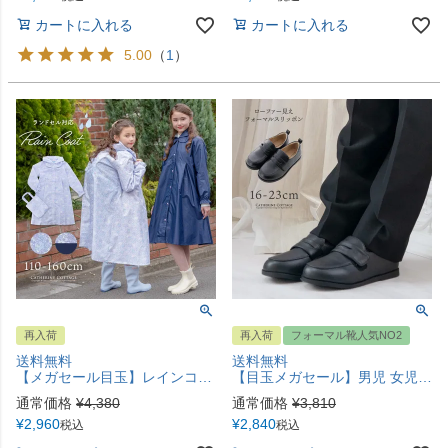
カートに入れる
カートに入れる
5.00
（
1
）
再入荷
再入荷
フォーマル靴人気NO2
送料無料
送料無料
【メガセール目玉】レインコート ランドセル対応TAK
【目玉メガセール】男児 女児 フォーマルシューズスリッポンTAK 子供フォーマルシューズ男の子［靴］［フォーマル］［シューズ］女の子 キッズ 入学式 卒業式 TAK
通常価格
¥
4,380
通常価格
¥
3,810
¥
2,960
¥
2,840
税込
税込