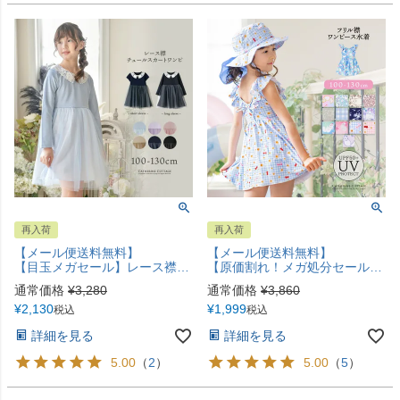
再入荷
再入荷
【メール便送料無料】
【メール便送料無料】
【目玉メガセール】レース襟チュールスカートワンピース フォーマル きちんとワンピース カジュアル カジュアルワンピース キャサリンコテージ YUP12《メール便優先商品》
【原価割れ！メガ処分セール】キッズ 女の子 水着 フリル襟ワンピース水着 スカート スイムウェア おしゃれ かわいい 子供 YUP12《メール便優先商品》
通常価格
¥
3,280
通常価格
¥
3,860
¥
2,130
¥
1,999
税込
税込
詳細を見る
詳細を見る
5.00
（
2
）
5.00
（
5
）