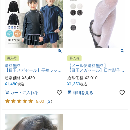
再入荷
再入荷
送料無料
【メール便送料無料】
【目玉メガセール】長袖ラッシュガードスクール水着 長袖ラッシュガード フードなし 女の子 男の子 紺 黒 スクール 水着 TAK
【目玉メガセール】日本製子供用タイツ《メール便優先商品》 YUP6
通常価格
¥
3,430
通常価格
¥
2,010
¥
1,480
¥
1,350
税込
税込
カートに入れる
詳細を見る
5.00
（
2
）