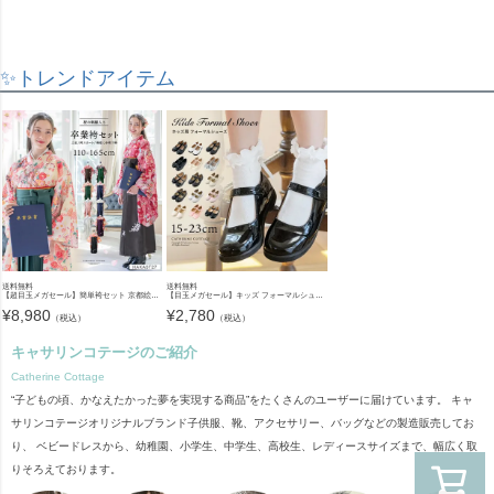
✨トレンドアイテム
送料無料
送料無料
【超目玉メガセール】簡単袴セット 京都絵師描き下ろし新柄 2025年3月卒業 着付け かんたん袴 袴セット 小学校 卒業式 卒園式 女の子 袴 保育園 年長袴 簡単着付け 刺繍入り 和装 着物 七五三 [
【目玉メガセール】キッズ フォーマルシューズ 子供靴 フォーマルシューズ 女の子 ワンストラップ かかとクッション入りで靴擦れしにくい キッズ 入学式 卒業式 TAK ドレスシューズ
¥
8,980
¥
2,780
（税込）
（税込）
キャサリンコテージのご紹介
Catherine Cottage
“子どもの頃、かなえたかった夢を実現する商品”をたくさんのユーザーに届けています。 キャ
サリンコテージオリジナルブランド子供服、靴、アクセサリー、バッグなどの製造販売してお
り、 ベビードレスから、幼稚園、小学生、中学生、高校生、レディースサイズまで、幅広く取
りそろえております。