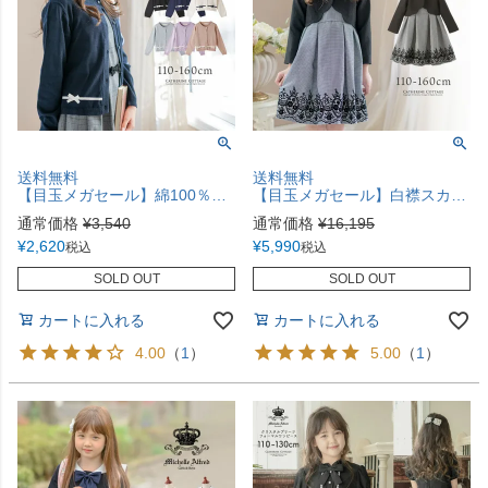
送料無料
送料無料
【目玉メガセール】綿100％コットン カーディガン ニットで作られたかわいいリボンとアイレットがおしゃれ TAK
【目玉メガセール】白襟スカラップボレロ＆ワンピーススーツTAK
通常価格
¥
3,540
通常価格
¥
16,195
¥
2,620
¥
5,990
税込
税込
SOLD OUT
SOLD OUT
カートに入れる
カートに入れる
4.00
（
1
）
5.00
（
1
）