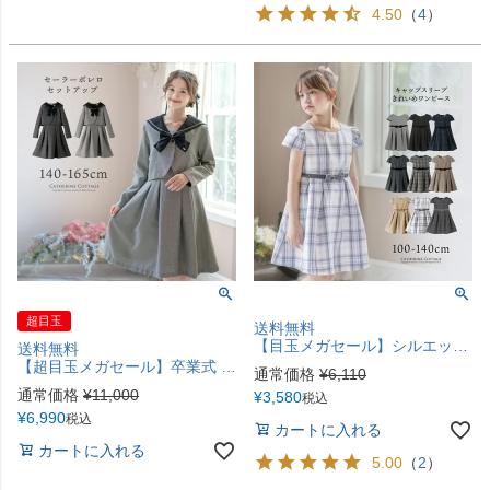
4.50
（
4
）
超目玉
送料無料
【目玉メガセール】シルエットが美しいキャップスリーブのきれいめワンピース ジャンスカ 女の子 ワンピース 入学式 卒園式 卒業式 黒 チェック 子供服 入園式 卒服 フォーマル TAK キッズ 小学校 キャサリンコテージ
送料無料
【超目玉メガセール】卒業式 セーラーボレロのセットアップ チェック柄 フォーマル 女子スーツ ノースリーブワンピース＆ボレロ TAK
通常価格
¥
6,110
通常価格
¥
11,000
¥
3,580
税込
¥
6,990
税込
カートに入れる
カートに入れる
5.00
（
2
）