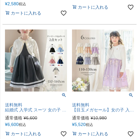
¥
2,580
税込
カートに入れる
カートに入れる
送料無料
送料無料
結婚式 入学式 スーツ 女の子 ワンピース+ニットボレロセット ドレス フォーマル コーデセット 女子キッズ キャサリンコテージ 110cm 120cm 130cm 140cm TAK
【目玉メガセール】女の子 入学式スーツ 白ツイードボレロ＆花刺繍チュールレースワンピース セットアップ フォーマル 女子スーツ ２点セット TAK
通常価格
¥
6,600
通常価格
¥
10,980
¥
6,600
¥
5,520
税込
税込
カートに入れる
カートに入れる