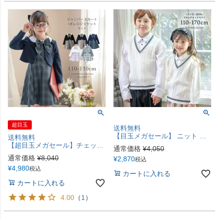
超目玉
送料無料
【目玉メガセール】 ニット ベスト 入学式 卒業式 女の子 男の子 韓国制服 Vネック ニット 男女兼用 制服 スクール フォーマル子供服 スクール キッズ 小学生小学校 TAK
送料無料
【超目玉メガセール】チェックジャンパースカート＆ボレロジャケットスーツセットTAK
通常価格
¥
4,050
通常価格
¥
8,040
¥
2,870
税込
¥
4,980
税込
カートに入れる
カートに入れる
4.00
（
1
）