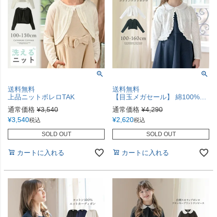
送料無料
送料無料
上品ニットボレロTAK
【目玉メガセール】 綿100%カーディガンボレロ 女の子 子供服 透かし柄コットンニット カーディガン 入学式 TAK 発表会 結婚式 フォーマル カジュアル キッズ キャサリンコテージ小学生
通常価格
¥
3,540
通常価格
¥
4,290
¥
3,540
¥
2,620
税込
税込
SOLD OUT
SOLD OUT
カートに入れる
カートに入れる