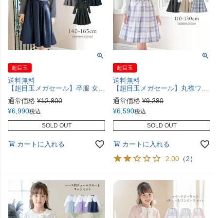
超目玉
超目玉
送料無料
送料無料
【超目玉メガセール】卒服 女の子スーツ 小学校卒業式 ダブルボタンセーラースーツ きれいめワンピース セットアップ フォーマル 女子スーツ キッズ ジュニア 小学生 4点セット[ワンピース,ジャケット,リボン,ワッペン] 黒 紺 グレー TAK キャサリンコテージ
【超目玉メガセール】丸襟ワンピースとボレロのアンサンブル 入学式 女の子スーツ セットアップ ベージュ 青 グレー チェック柄 フォーマル コサージュ キャサリンコテージ TAK
通常価格
¥
12,800
通常価格
¥
9,280
¥
6,990
¥
6,590
税込
税込
SOLD OUT
SOLD OUT
カートに入れる
カートに入れる
2.00
（
2
）