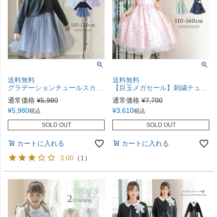
送料無料
送料無料
グラデーションチュールスカートスーツ 女子スーツ 子供スーツ セットアップ フォーマル きちんとワンピース キャサリンコテージ TAK
【目玉メガセール】刺繍チュールドレス フォーマル きちんとワンピース 子供ドレス TAK キャサリンコテージ
通常価格
¥
5,980
通常価格
¥
7,700
¥
5,980
¥
3,610
税込
税込
SOLD OUT
SOLD OUT
カートに入れる
カートに入れる
3.00
（
1
）