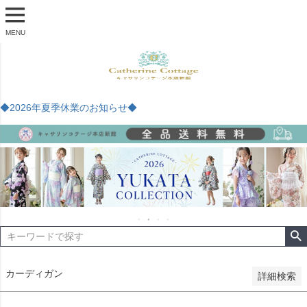
商品番号
MENU
予約商品
予約商品のみを表示
◆2026年夏季休業のお知らせ◆
並び順
新着順
登録順
価格が安い順
価格が高い順
優先度順
レビュー順
キーワードヒット順
検索
カーディガン
詳細検索