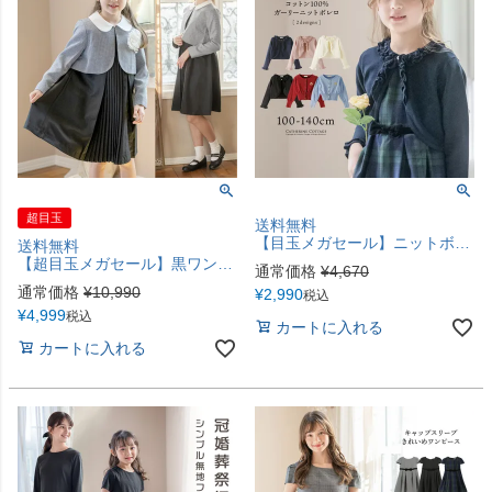
超目玉
送料無料
【目玉メガセール】ニットボレロ カーデ セール目玉 ボレロ フォーマル 女の子 入学式 カーディガン 卒業式 子供服 卒園式 結婚式 ガーリーボレロ TAK キッズ キャサリンコテージ
送料無料
【超目玉メガセール】黒ワンピースとボレロセット入学式スーツ 前プリーツ袖なしワンピース＆白襟ボレロ2点セットTAK
通常価格
¥
4,670
通常価格
¥
10,990
¥
2,990
税込
¥
4,999
税込
カートに入れる
カートに入れる