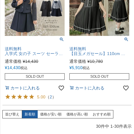
送料無料
送料無料
入学式 女の子 スーツ セーラー衿 子供服 アンサンブル 女児スーツ Michelle Alfred TAK キッズ キャサリンコテージ小学生小学校
【目玉メガセール】110cm 黒のみ 在庫限り MICHELLE ALFRED 入学式 女の子ワンピースクリスタルプリーツブラックワンピース フォーマル 女児スーツ.EOP. TAK
通常価格
¥
14,430
通常価格
¥
10,780
¥
14,430
¥
5,910
税込
税込
SOLD OUT
SOLD OUT
カートに入れる
カートに入れる
5.00
（
2
）
並び替え
新着順
価格が安い順
価格が高い順
おすすめ順
30
件中
1
-
30
件表示