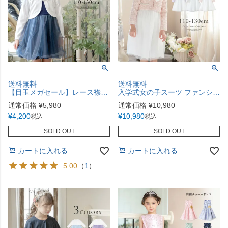
送料無料
送料無料
【目玉メガセール】レース襟チュールスカートワンピース スーツセット フォーマル 女子スーツ キャサリンコテージ TAK
入学式女の子スーツ ファンシーツイードジャケット＆チュールワンピース スーツセット 女子スーツ きちんとワンピース キャサリンコテージ TAK
通常価格
¥
5,980
通常価格
¥
10,980
¥
4,200
¥
10,980
税込
税込
SOLD OUT
SOLD OUT
カートに入れる
カートに入れる
5.00
（
1
）