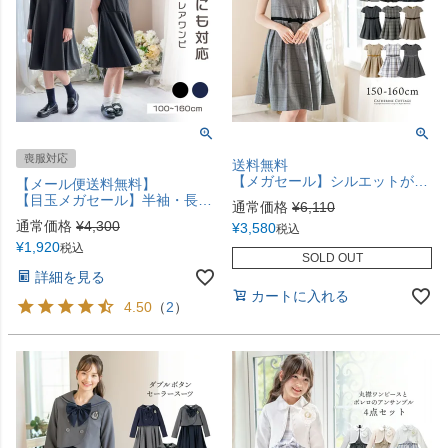
喪服対応
送料無料
【メガセール】シルエットが美しいキャップスリーブのきれいめワンピース ジャンスカ 女の子 ワンピース 小学校 卒業式 黒 チェック 子供服 卒服 フォーマル 冠婚葬祭 TAK ジュニア キャサリンコテージ
【メール便送料無料】
【目玉メガセール】半袖・長袖ベーシックフレアワンピースYUP12 ≪メール便優先商品≫
通常価格
¥
6,110
通常価格
¥
4,300
¥
3,580
税込
¥
1,920
税込
SOLD OUT
詳細を見る
カートに入れる
4.50
（
2
）