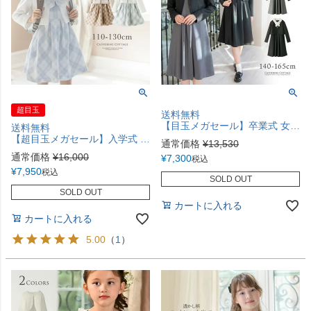
超目玉
送料無料
【目玉メガセール】卒業式 女の子スーツ スカラップレース襟ワンピース アンサンブルスーツ フォーマル きちんとワンピース 女子スーツ TAK
送料無料
【超目玉メガセール】入学式 女の子スーツ 丸襟チェックワンピース＆ノーカラーボレロ アンサンブル セットアップ 白 ベージュ 水色 フォーマル 女子スーツ TAK キャサリンコテージ
通常価格
¥
13,530
通常価格
¥
16,000
¥
7,300
税込
¥
7,950
税込
SOLD OUT
SOLD OUT
カートに入れる
カートに入れる
5.00
（
1
）