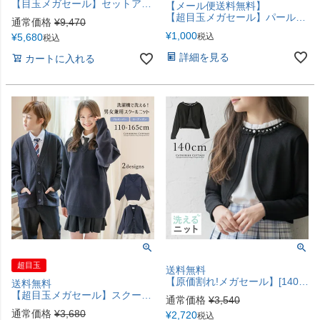
【目玉メガセール】セットアップスーツ レースセーラー襟スーツ リボンブローチ付き 3点セット キャサリンコテージ TAK
【メール便送料無料】
【超目玉メガセール】パールブローチ ポイント使いブローチ アクセサリー コサージュ その他アクセサリー・小物 キッズ レディース キャサリンコテージ YUP4 ≪メール便優先商品≫
通常価格
¥
9,470
¥
1,000
¥
5,680
税込
税込
詳細を見る
カートに入れる
超目玉
送料無料
【原価割れ!メガセール】[140cm,黒のみ] ショート丈 上品ニットボレロカーディガン TAK
送料無料
【超目玉メガセール】スクールカーディガン スクールプルオーバーニット 紺 男女兼用 アクリル ニット アウター カーデ・パーカー フォーマル スクールニット ボレロ・カーデ キャサリンコテージ TAK
通常価格
¥
3,540
通常価格
¥
3,680
¥
2,720
税込