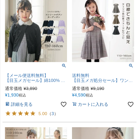
【メール便送料無料】
送料無料
【目玉メガセール】綿100% コットン フォーマル カーディガン 女の子 ベロアリボンと見えないボタンで上品フォーマルな印象 冠婚葬祭にも最適 キッズ 子供服 ニット 入園式 入学式 卒業式 YUP12《メール便優先商品》 キャサリンコテージ
【目玉メガ処分セール】ワンピース 入学式 女の子 チェック柄 清楚な白襟ワンピース 白襟 半袖 卒業式 ワンピース セレモニー 小学校 フォーマル キッズ キャサリンコテージ TAK
通常価格
¥
3,890
通常価格
¥
9,190
¥
1,930
¥
4,590
税込
税込
詳細を見る
カートに入れる
5.00
（
3
）