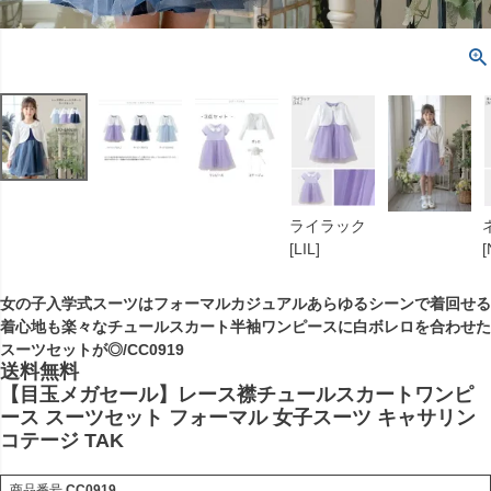
ライラック
[LIL]
[
女の子入学式スーツはフォーマルカジュアルあらゆるシーンで着回せる
着心地も楽々なチュールスカート半袖ワンピースに白ボレロを合わせた
スーツセットが◎/CC0919
送料無料
【目玉メガセール】レース襟チュールスカートワンピ
ース スーツセット フォーマル 女子スーツ キャサリン
コテージ TAK
商品番号
CC0919