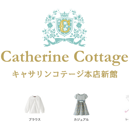
在庫なし商品
在庫なし商品を表示しない
商品番号
円
予約商品
予約商品のみを表示
レス
喪服対応
並び順
新着順
登録順
価格が安
キーワードヒット順