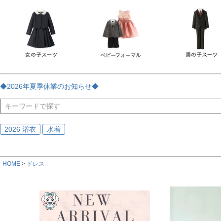
チェック
ストライプ
花・植物
ドット・水玉
刺繍
サイズ
指定なし
70
80
90
95
100
110
120
130
170
カラー
レッド
ブルー
イエロー
ピンク
ライラック
グリ
◆2026年夏季休業のお知らせ◆
ブラック
ゴールド
シルバー
ベージュ
グレー
ブ
2026 浴衣
水着
HOME
ドレス