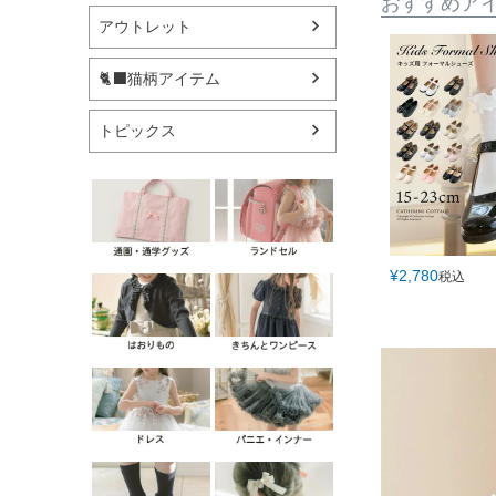
おすすめア
アウトレット
🐈‍⬛猫柄アイテム
トピックス
¥
2,780
税込