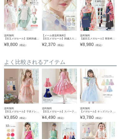
送料無料
【メール便送料無料】
送料無料
【目玉メガセール】花柄刺繍チュールレース着物とバラ生地被布セット 3才 女の子 七五三 753 TAK キャサリンコテージ
【目玉メガセール】刺繍入り半衿付き肌襦袢 半襦袢 キッズ ジュニア 着付け用品 うそつき襦袢 子供用 襦袢 和装 着物 浴衣 七五三 袴 キャサリンコテージ YUP12《メール便優先商品》
【超目玉メガセール】簡単袴セット 京都絵師描き下ろし新柄 2025年3月卒業 着付け かんたん袴 袴セット 小学校 卒業式 卒園式 女の子 袴 保育園 年長袴 簡単着付け 刺繍入り 和装 着物 七五三 [
¥
8,800
¥
2,370
¥
8,980
（税込）
（税込）
（税込）
よく比較されるアイテム
送料無料
送料無料
送料無料
【目玉メガセール】子供ドレス 花刺繍チュールレースドレス・プティ 発表会衣装 キッズドレス キャサリンコテージ TAK
【目玉メガセール】スパークリングサテンキッズドレス リボンブローチ付きTAK
【メガセール】キッズドレス ケミカルレース スパンコールチュールドレス フォーマル ドレス TAK キャサリンコテージ
¥
3,850
¥
4,490
¥
3,780
（税込）
（税込）
（税込）