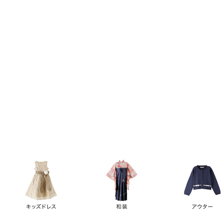
キーワード
価格
円
～
カテゴリー
卒業袴
新作
再入荷
アウトレット
浴衣
水着
ド
女の子スーツ
男の子スーツ
袖の長さ
ノースリーブ
半袖
長袖
タイプ