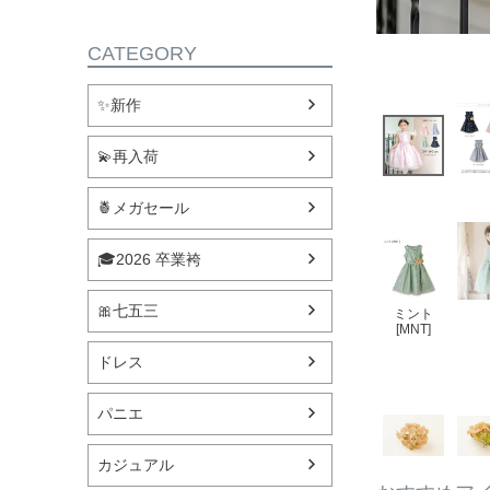
CATEGORY
✨新作
💫再入荷
🍍メガセール
🎓2026 卒業袴
🎀七五三
ミント
[MNT]
ドレス
パニエ
カジュアル