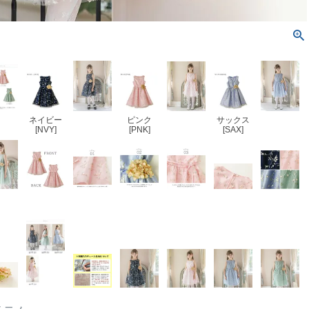
ネイビー
ピンク
サックス
[NVY]
[PNK]
[SAX]