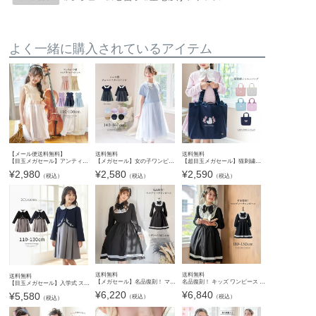
よく一緒に購入されているアイテム
【メール便送料無料】
送料無料
送料無料
【目玉メガセール】アンティークカラーレース＆チュールドレスYUP12 《メール便優先商品》
【メガセール】女の子ワンピース レース襟 チュールスカート フォーマル きちんとワンピース キッズ ジュニア カジュアル 結婚式 ピアノ発表会 お呼ばれ キャサリンコテージ TAK
【超目玉メガセール】猫刺繍レッスンバッグ 女の子 おしゃれ フリルハンドル リボン 幼稚園 保育園 小学生 入園準備 入学式直前最終 手提げ 絵本バッグ マチ付き 刺繍入り かばん バッグ キャサリンコテ
¥
2,980
¥
2,580
¥
2,590
（税込）
（税込）
（税込）
送料無料
送料無料
送料無料
【メガセール】名品復刻！ マルグレーテ ワンピース レディース ジュニア 黒 きちんとワンピース M L クラシカル ロリータ アリスコレクション ハロウィン TAK キャサリンコテージ
名品復刻！ キッズ ワンピース マルグレーテ 黒 長袖 きちんとワンピース 女の子 上品フォーマルワンピース アリスコレクション TAK キャサリンコテージ
【目玉メガセール】入学式 スカラップレース襟オリジナル刺繍のボレロセットアップ 白襟ボレロ＋プリーツジャンパースカート フォーマル 女子スーツ ２点セット TAK
¥
6,220
¥
6,840
¥
5,580
（税込）
（税込）
（税込）