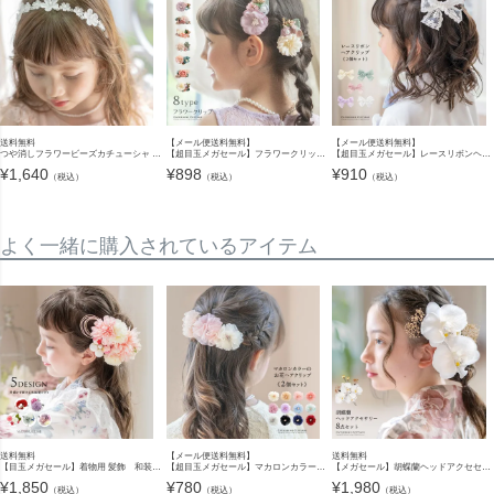
送料無料
【メール便送料無料】
【メール便送料無料】
つや消しフラワービーズカチューシャ 白 おしゃれ キッズ レディース 大人 髪飾り ヘアアクセサリーTAK
【超目玉メガセール】フラワークリップ ベビー・キッズ 髪飾り ヘアクリップ ヘアアクセサリー YUP4《メール便優先商品》
【超目玉メガセール】レースリボンヘアクリップ 2個セット アクセサリー ヘアアクセサリー キッズ YUP4《メール便優先商品》
¥
1,640
¥
898
¥
910
（税込）
（税込）
（税込）
よく一緒に購入されているアイテム
送料無料
【メール便送料無料】
送料無料
【目玉メガセール】着物用 髪飾 和装 七五三 卒園 卒業式 ヘアアクセサリー TAK
【超目玉メガセール】マカロンカラーのお花ヘアクリップ 2個セット 女の子 髪飾り ヘアアクセサリー YUP4《メール便優先商品》
【メガセール】胡蝶蘭ヘッドアクセセット ヘアアクセサリー 七五三 着物 浴衣 袴 卒業袴 卒業式 成人式 花 キッズ ジュニア レディース 大人 女の子 和装 和風 髪飾り 造花 キャサリンコテージ TAK
¥
1,850
¥
780
¥
1,980
（税込）
（税込）
（税込）