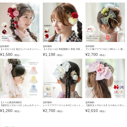
送料無料
送料無料
送料無料
【メガセール】花びらパールチェーン和装髪飾り キッズ 卒園式 卒業式 小学校 成人式 和風 浴衣 袴 振袖 着物 七五三 赤 白 ヘアアクセサリー クリップ キャサリンコテージ TAK
【メガセール】和装髪飾り 和装 洋装 ヘアクリップ ヘアアクセサリー 七五三 着物 浴衣 袴 卒業袴 卒業式 成人式 花 キッズ ジュニア レディース 赤 白 キャサリンコテージ TAK
ブーケ風フラワーUピン9本セット 髪飾り 和風 和装 卒業式 袴 七五三 成人式 振袖 造花 水引 リボン ヘアアクセサリー キッズ ジュニア レディース キャサリンコテージ TAK
¥
1,580
¥
1,198
¥
2,700
（税込）
（税込）
（税込）
【メール便送料無料】
送料無料
送料無料
【超目玉メガセール】ふわふわチュールリボンクリップ ヘアアクセサリー キッズ ジュニア 髪飾り オーガンジー 水色 ピンク 黄色 スパンコール シャカシャカリボン YUP12≪メール便優先商品
レースフラワーコーム＆Uピンセット 2点セット 和装 着物 袴 浴衣 ドレス 七五三 卒業式 花 リボン パール 髪飾り キッズ キャサリンコテージ TAK
【超目玉メガセール】ちりめんリボンフラワーコーム 和装髪飾り ヘアアクセサリー キャサリンコテージ TAK
¥
1,260
¥
2,700
¥
2,010
（税込）
（税込）
（税込）