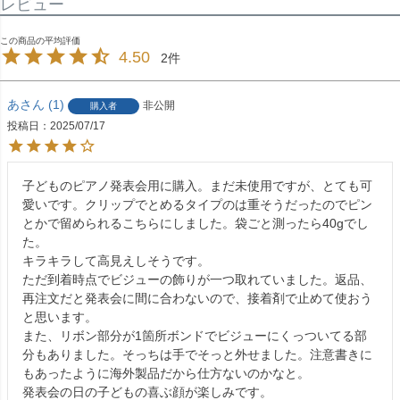
レビュー
4.50
2
あ
1
非公開
購入者
投稿日
2025/07/17
子どものピアノ発表会用に購入。まだ未使用ですが、とても可
愛いです。クリップでとめるタイプのは重そうだったのでピン
とかで留められるこちらにしました。袋ごと測ったら40gでし
た。

キラキラして高見えしそうです。

ただ到着時点でビジューの飾りが一つ取れていました。返品、
再注文だと発表会に間に合わないので、接着剤で止めて使おう
と思います。

また、リボン部分が1箇所ボンドでビジューにくっついてる部
分もありました。そっちは手でそっと外せました。注意書きに
もあったように海外製品だから仕方ないのかなと。

発表会の日の子どもの喜ぶ顔が楽しみです。
