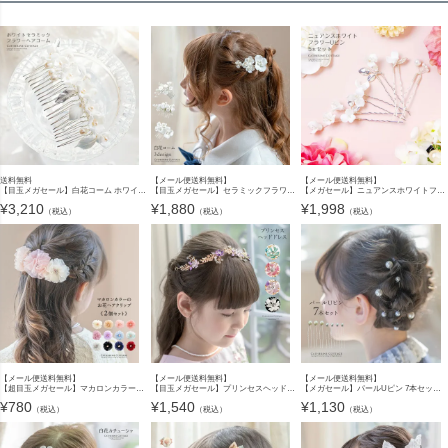
送料無料
【メール便送料無料】
【メール便送料無料】
【目玉メガセール】白花コーム ホワイトセラミックフラワーヘアコーム キャサリンコテージ TAK
【目玉メガセール】セラミックフラワーとビーズのエレガントヘアコーム キャサリンコテージ YUP12《メール便優先商品》
【メガセール】ニュアンスホワイトフラワーUピン 5本セット キャサリンコテージ YUP12《メール便優先商品》
¥
3,210
¥
1,880
¥
1,998
（税込）
（税込）
（税込）
【メール便送料無料】
【メール便送料無料】
【メール便送料無料】
【超目玉メガセール】マカロンカラーのお花ヘアクリップ 2個セット 女の子 髪飾り ヘアアクセサリー YUP4《メール便優先商品》
【目玉メガセール】プリンセスヘッドドレス キッズ カチューシャ 髪飾り ヘアアクセサリー YUP12 《メール便優先商品》
【メガセール】パールUピン 7本セット ヘアピン アクセサリー ヘアアクセサリー その他アクセサリー・小物 YUP4《メール便優先商品》
¥
780
¥
1,540
¥
1,130
（税込）
（税込）
（税込）