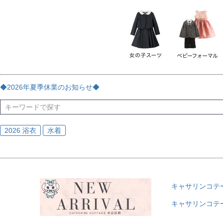
チェック
ストライプ
花・植物
ドット・水玉
刺繍
サイズ
指定なし
70
80
90
95
100
110
120
130
170
カラー
レッド
ブルー
イエロー
ピンク
ライラック
グリ
◆2026年夏季休業のお知らせ◆
ブラック
ゴールド
シルバー
ベージュ
グレー
ブ
2026 浴衣
水着
キャサリンコテ
キャサリンコテ