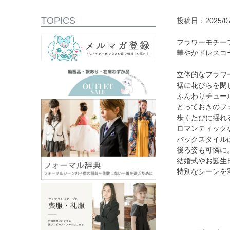
TOPICS
投稿日：2025/07
フラワーモチー
華やかドレスコ
立体的なフラワ
裾に花びらを閉
ふんわりチュー
とっておきのフ
歩くたびに揺れ
ロマンティック
バックスタイル
後ろ姿も可憐に
結婚式やお誕生
特別なシーンを