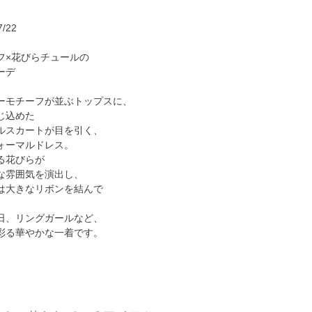
/22
フ×花びらチュールの
ーデ
ーモチーフが並ぶトップスに、
じ込めた
ルスカートが目を引く、
ォーマルドレス。
る花びらが
な雰囲気を演出し、
は大きなリボンを結んで
。
日、リングガールなど、
彩る華やかな一着です。