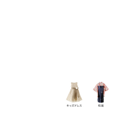
キーワード
価格
円
～
カテゴリー
卒業袴
新作
再入荷
アウトレット
浴衣
水着
ド
女の子スーツ
男の子スーツ
袖の長さ
ノースリーブ
半袖
長袖
タイプ