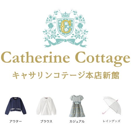
在庫なし商品
在庫なし商品を表示しない
商品番号
円
予約商品
予約商品のみを表示
レス
喪服対応
並び順
新着順
登録順
価格が安
キーワードヒット順