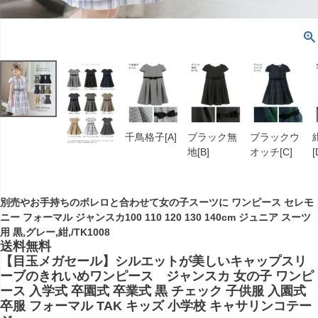
千鳥格子[A]
ブラック無
ブラックウ
地[B]
オッチ[C]
[
別売やお手持ちのボレロと合わせて女の子スーツに ワンピース セレモ
ニー フォーマル ジャンスカ100 110 120 130 140cm ジュニア スーツ
用 黒,グレー,紺,/TK1008
送料無料
【目玉メガセール】シルエットが美しいキャップスリ
ーブのきれいめワンピース ジャンスカ 女の子 ワンピ
ース 入学式 卒園式 卒業式 黒 チェック 子供服 入園式
卒服 フォーマル TAK キッズ 小学校 キャサリンコテー