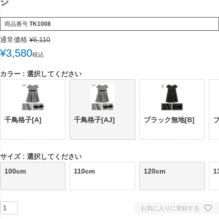
ジ
商品番号
TK1008
通常価格
¥
6,110
¥
3,580
税込
カラー
選択してください
千鳥格子[A]
千鳥格子[AJ]
ブラック無地[B]
ブ
サイズ
選択してください
100cm
110cm
120cm
1
お気に入りに登録する