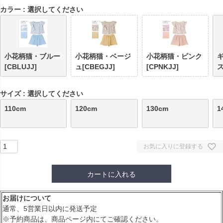
カラー
選択してください
小花柄猫・ブルー
小花柄猫・ベージ
小花柄猫・ピンク
[CBLUJJ]
ュ[CBEGJJ]
[CPNKJJ]
ス
サイズ
選択してください
110cm
120cm
130cm
1
お気に入りに登録する
カートに入れる
お届けについて
通常、5営業日以内に発送予定
※予約商品は、商品ページ内にてご確認ください。