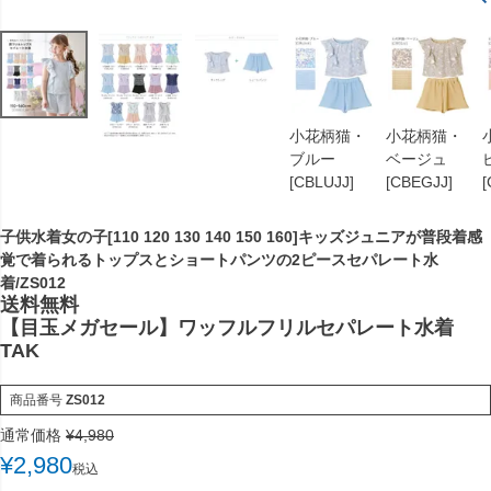
小花柄猫・
小花柄猫・
ブルー
ベージュ
[CBLUJJ]
[CBEGJJ]
[
子供水着女の子[110 120 130 140 150 160]キッズジュニアが普段着感
覚で着られるトップスとショートパンツの2ピースセパレート水
着/ZS012
送料無料
【目玉メガセール】ワッフルフリルセパレート水着
TAK
商品番号
ZS012
通常価格
¥
4,980
¥
2,980
税込