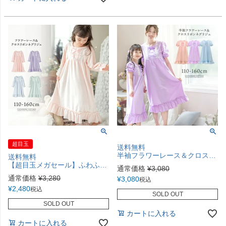
超目玉
送料無料
半袖フラワーレース＆クロスリボンネグリジェ キッズ ジュニア 子供用 女の子 ルームウェア ナイトドレス プリンセス風 キャサリンコテージ TAK
送料無料
【超目玉メガセール】ふわふわフリースフラワーレース＆クロスリボンネグリジェ キャサリンコテージ ゆめかわ キッズパジャマ ジュニア ママ レディース 大人子供兼用 母娘コーデ 冬 あったか プリンセス風 TAK
通常価格
¥
3,080
通常価格
¥
3,280
¥
3,080
税込
¥
2,480
税込
SOLD OUT
SOLD OUT
カートに入れる
カートに入れる