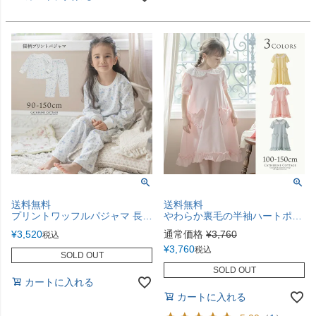
送料無料
送料無料
プリントワッフルパジャマ 長袖 TAK
やわらか裏毛の半袖ハートポケットネグリジェ キッズ 女の子 ルームウェア カジュアル パジャマ TAK
¥
3,520
通常価格
¥
3,760
税込
¥
3,760
税込
SOLD OUT
SOLD OUT
カートに入れる
カートに入れる