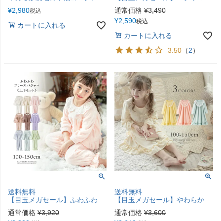
¥
2,980
通常価格
¥
3,490
税込
¥
2,590
税込
カートに入れる
カートに入れる
3.50
（
2
）
送料無料
送料無料
【目玉メガセール】ふわふわフリース女の子 長袖 パジャマTAK
【目玉メガセール】やわらか裏毛のヨークレースネグリジェ 長袖 パジャマ キッズ 女の子 ルームウェア カジュアル TAK
通常価格
¥
3,920
通常価格
¥
3,600