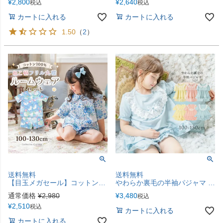
¥
2,800
¥
2,640
税込
税込
カートに入れる
カートに入れる
1.50
（
2
）
送料無料
送料無料
【目玉メガセール】コットン100% ねこ柄フリル丸襟ルームウェアセット[半袖&ショートパンツ] パジャマ 半袖 部屋着 寝巻き 上下セット 綿 吸汗 セットアップ 猫柄 前開き 春 夏 フリル襟 ビッグ襟 TAK キャサリンコテージ
やわらか裏毛の半袖パジャマ 女の子 ルームウェア カジュアル パジャマ TAK
通常価格
¥
2,980
¥
3,480
税込
¥
2,510
税込
カートに入れる
カートに入れる