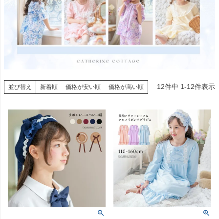
12
件中
1
-
12
件表示
並び替え
新着順
価格が安い順
価格が高い順