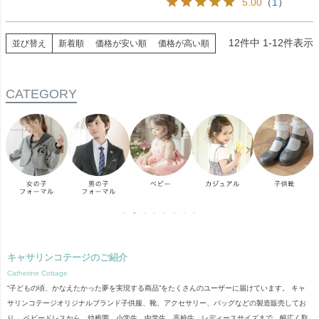
5.00
（
1
）
12
件中
1
-
12
件表示
並び替え
新着順
価格が安い順
価格が高い順
CATEGORY
キャサリンコテージのご紹介
Catherine Cottage
“子どもの頃、かなえたかった夢を実現する商品”をたくさんのユーザーに届けています。 キャ
サリンコテージオリジナルブランド子供服、靴、アクセサリー、バッグなどの製造販売してお
り、 ベビードレスから、幼稚園、小学生、中学生、高校生、レディースサイズまで、幅広く取