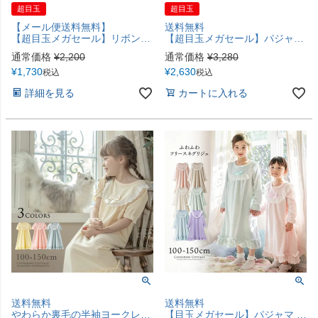
超目玉
超目玉
【メール便送料無料】
送料無料
【超目玉メガセール】リボンとレースのベレー帽 キャサリンコテージ YUP12 ≪メール便優先商品≫
【超目玉メガセール】パジャマ 長袖フラワーレース＆クロスリボンネグリジェ キッズパジャマ ジュニア レディース 大人子供兼用 母娘コーデ キャサリンコテージ TAK
通常価格
¥
2,200
通常価格
¥
3,280
¥
1,730
¥
2,630
税込
税込
詳細を見る
カートに入れる
送料無料
送料無料
やわらか裏毛の半袖ヨークレースネグリジェ キッズ 女の子 ルームウェア カジュアル パジャマ TAK
【目玉メガセール】パジャマ ロマンチックパジャマ ふわふわフリースネグリジェ 女の子 キッズ ルームウェア 長袖 カジュアル パジャマ キッズ キャサリンコテージ TAK