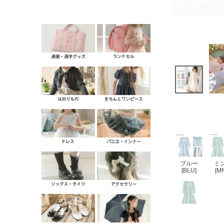
ブルー
ミ
[BLU]
[M