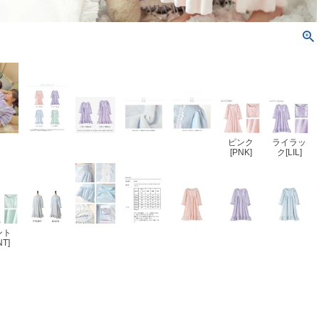
ピンク
ライラッ
[PNK]
ク[LIL]
ント
NT]