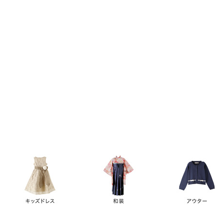
キーワード
価格
円
～
カテゴリー
卒業袴
新作
再入荷
アウトレット
浴衣
水着
ド
女の子スーツ
男の子スーツ
袖の長さ
ノースリーブ
半袖
長袖
タイプ