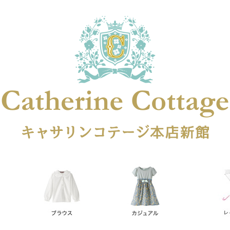
在庫なし商品
在庫なし商品を表示しない
商品番号
円
予約商品
予約商品のみを表示
レス
喪服対応
並び順
新着順
登録順
価格が安
キーワードヒット順