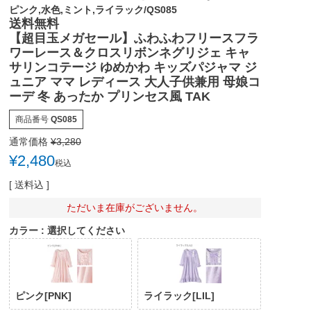
ピンク,水色,ミント,ライラック/QS085
送料無料
【超目玉メガセール】ふわふわフリースフラ
ワーレース＆クロスリボンネグリジェ キャ
サリンコテージ ゆめかわ キッズパジャマ ジ
ュニア ママ レディース 大人子供兼用 母娘コ
ーデ 冬 あったか プリンセス風 TAK
商品番号
QS085
通常価格
¥
3,280
¥
2,480
税込
送料込
ただいま在庫がございません。
カラー
選択してください
ピンク[PNK]
ライラック[LIL]