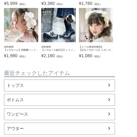
¥
5,999
¥
3,380
¥
1,780
（税込）
（税込）
（税込）
送料無料
送料無料
【メール便送料無料】
【メガセール】胡蝶蘭ヘッドアクセセット ヘアアクセサリー 七五三 着物 浴衣 袴 卒業袴 卒業式 成人式 花 キッズ ジュニア レディース 大人 女の子 和装 和風 髪飾り 造花 キャサリンコテージ TAK
【メガセール超目玉】レインローファー レイングッズ 長靴 晴雨兼用 ローファー 学生 通学 通勤 防水 雨靴 レインシューズ キッズ ジュニア レディース キャサリンコテージ TAK
【目玉メガセール】リボンカチューシャ ヘアアクセサリー ヘッドドレス キッズ ジュニア レディース 子供用 大人用 幅広リボン オーガンジー ガーリー キャサリンコテージ YUP12《メール便
¥
1,980
¥
2,180
¥
1,080
（税込）
（税込）
（税込）
最近チェックしたアイテム
トップス
ボトムス
ワンピース
アウター