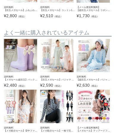
送料無料
送料無料
【メール便送料無料】
【目玉メガセール】ふわふわフリース女の子 長袖 パジャマTAK
【目玉メガセール】コットン100% ねこ柄フリル丸襟ルームウェアセット[半袖&ショートパンツ] パジャマ 半袖 部屋着 寝巻き 上下セット 綿 吸汗 セットアップ 猫柄 前開き 春 夏 フリル襟 ビッグ襟 TAK
【超目玉メガセール】リボンとレースのベレー帽 キャサリンコテージ YUP12 ≪メール便優先商品≫
¥
2,800
¥
2,510
¥
1,730
（税込）
（税込）
（税込）
よく一緒に購入されているアイテム
送料無料
送料無料
送料無料
【メガセール超目玉】バックリボンレインブーツ 長靴 レインブーツ キッズ 女の子 子供 キャサリンコテージ TAK
【目玉メガセール】パジャマ ロマンチックパジャマ ふわふわフリースネグリジェ 女の子 キッズ ルームウェア 長袖 カジュアル パジャマ キッズ キャサリンコテージ TAK
【超目玉メガセール】パジャマ 長袖フラワーレース＆クロスリボンネグリジェ キッズパジャマ ジュニア レディース 大人子供兼用 母娘コーデ キャサリンコテージ TAK
¥
2,480
¥
2,590
¥
2,630
（税込）
（税込）
（税込）
送料無料
送料無料
【メール便送料無料】
【メガ処分セール】背中ファスナー チュールビスチェレイヤード風浴衣 レディース ジュニア オールインワン浴衣 着付け簡単 花柄 チェック柄 中学生 高校生 大人 ゆかた 親子お揃い キャサリンコテージ
【メガ処分セール】一枚で完結！ラッシュガード×トレンカ一体型ショートパンツ 水着セット ジュニア＆レディース インナー一体型 長袖 キッズ UVカット 体型カバー 紫外線対策 スイムウェア 大人 キャ
【メガセール】ティアードフリルしわ兵児帯 へこ帯 帯単品 浴衣 ゆかた キッズ ジュニア レディース しわ加工 くすみカラー フリル 和装 大人用 子供用 長尺 4m ロング 飾り帯 YUP12《メー