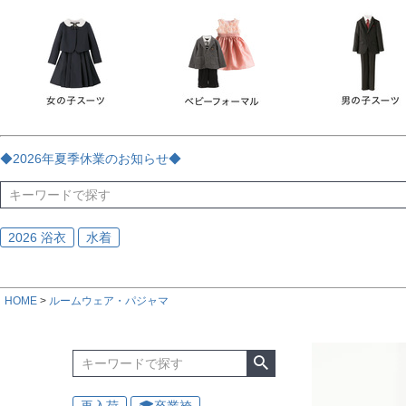
チェック
ストライプ
花・植物
ドット・水玉
刺繍
サイズ
指定なし
70
80
90
95
100
110
120
130
170
カラー
レッド
ブルー
イエロー
ピンク
ライラック
グリ
◆2026年夏季休業のお知らせ◆
ブラック
ゴールド
シルバー
ベージュ
グレー
ブ
2026 浴衣
水着
HOME
ルームウェア・パジャマ