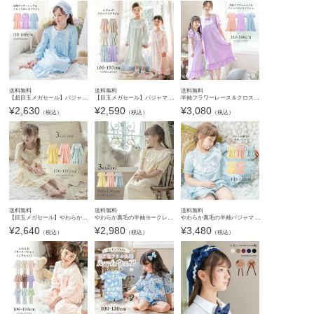
送料無料
送料無料
送料無料
【超目玉メガセール】パジャマ 長袖フラワーレース＆クロスリボンネグリジェ キッズパジャマ ジュニア レディース 大人子供兼用 母娘コーデ キャサリンコテージ TAK
【目玉メガセール】パジャマ ロマンチックパジャマ ふわふわフリースネグリジェ 女の子 キッズ ルームウェア 長袖 カジュアル パジャマ キッズ キャサリンコテージ TAK
半袖フラワーレース＆クロスリボンネグリジェ キッズ ジュニア 子供用 女の子 ルームウェア ナイトドレス プリンセス風 キャサリンコテージ TAK
¥
2,630
¥
2,590
¥
3,080
（税込）
（税込）
（税込）
送料無料
送料無料
送料無料
【目玉メガセール】やわらか裏毛のヨークレースネグリジェ 長袖 パジャマ キッズ 女の子 ルームウェア カジュアル TAK
やわらか裏毛の半袖ヨークレースネグリジェ キッズ 女の子 ルームウェア カジュアル パジャマ TAK
やわらか裏毛の半袖パジャマ 女の子 ルームウェア カジュアル パジャマ TAK
¥
2,640
¥
2,980
¥
3,480
（税込）
（税込）
（税込）