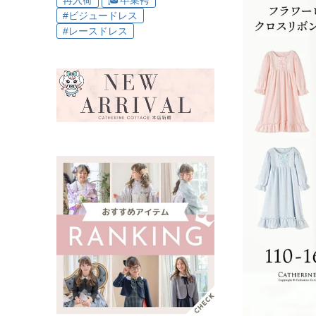
再入荷
🎓卒業袴
#ビジュードレス
#レースドレス