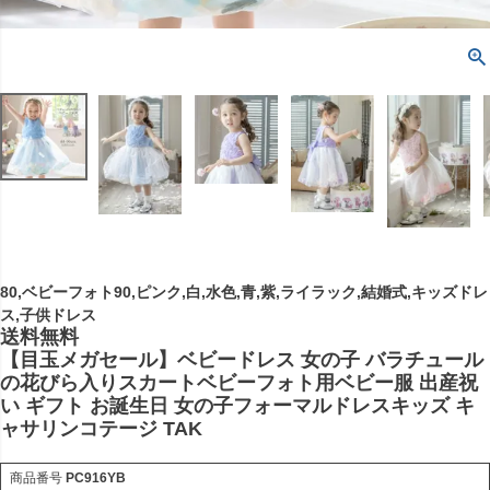
80,ベビーフォト90,ピンク,白,水色,青,紫,ライラック,結婚式,キッズドレ
ス,子供ドレス
送料無料
【目玉メガセール】ベビードレス 女の子 バラチュール
の花びら入りスカートベビーフォト用ベビー服 出産祝
い ギフト お誕生日 女の子フォーマルドレスキッズ キ
ャサリンコテージ TAK
商品番号
PC916YB