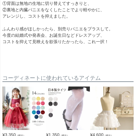
①背面は無地の生地に切り替えてすっきりと、
②裏地と内臓パニエをなくしたことでより軽やかに、
アレンジし、コストを抑えました。
ふんわり感がほしかったら、別売りパニエをプラスして。
今度の結婚式や発表会、お誕生日などドレスアップ、
コストを抑えて見映えを欲張りたかったら、これ一択！
コーディネートに使われているアイテム
¥
3,350
¥
1,350
¥
4,600
（税込）
（税込）
（税込）