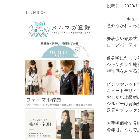
投稿日：2020/11
TOPICS
キュートドレ
意外なかわいら
発表会や結婚式
ローズパーティ
前身頃にたっぷ
シャンタン生地
特別感をあおる
ピンクやレッド
キュートデザイ
おしゃれ上級者
シルバーは背面
足元もブラック
お手頃価格で見
今年はおうちで