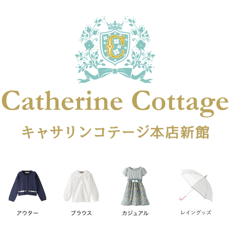
在庫なし商品
在庫なし商品を表示しない
商品番号
円
予約商品
予約商品のみを表示
レス
喪服対応
並び順
新着順
登録順
価格が安
キーワードヒット順