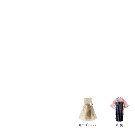
キーワード
価格
円
～
カテゴリー
卒業袴
新作
再入荷
アウトレット
浴衣
水着
ド
女の子スーツ
男の子スーツ
袖の長さ
ノースリーブ
半袖
長袖
タイプ