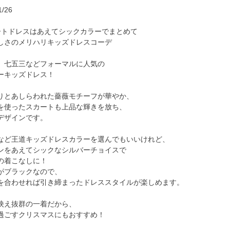
/26
スはあえてシックカラーでまとめて
しさのメリハリキッズドレスコーデ
、七五三などフォーマルに人気の
ーキッズドレス！
りとあしらわれた薔薇モチーフが華やか、
を使ったスカートも上品な輝きを放ち、
デザインです。
など王道キッズドレスカラーを選んでもいいけれど、
ンをあえてシックなシルバーチョイスで
の着こなしに！
がブラックなので、
を合わせれば引き締まったドレススタイルが楽しめます。
映え抜群の一着だから、
過ごすクリスマスにもおすすめ！