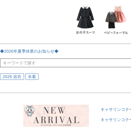
チェック
ストライプ
花・植物
ドット・水玉
刺繍
サイズ
指定なし
70
80
90
95
100
110
120
130
170
カラー
レッド
ブルー
イエロー
ピンク
ライラック
グリ
◆2026年夏季休業のお知らせ◆
ブラック
ゴールド
シルバー
ベージュ
グレー
ブ
2026 浴衣
水着
キャサリンコテ
キャサリンコテ