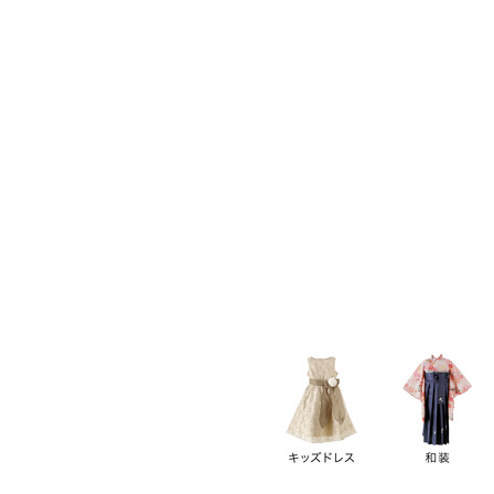
キーワード
価格
円
～
カテゴリー
卒業袴
新作
再入荷
アウトレット
浴衣
水着
ド
女の子スーツ
男の子スーツ
袖の長さ
ノースリーブ
半袖
長袖
タイプ