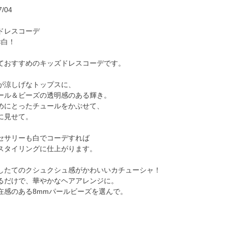
/04
ドレスコーデ
×白！
ておすすめのキッズドレスコーデです。
が涼しげなトップスに、
ール＆ビーズの透明感のある輝き。
めにとったチュールをかぶせて、
に見せて。
セサリーも白でコーデすれば
スタイリングに仕上がります。
したてのクシュクシュ感がかわいいカチューシャ！
るだけで、華やかなヘアアレンジに。
在感のある8mmパールビーズを選んで。