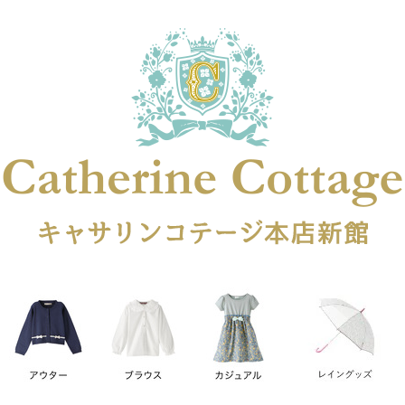
在庫なし商品
在庫なし商品を表示しない
商品番号
円
予約商品
予約商品のみを表示
レス
喪服対応
並び順
新着順
登録順
価格が安
キーワードヒット順