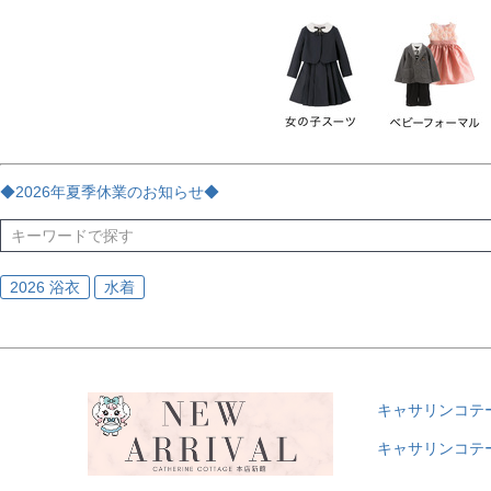
チェック
ストライプ
花・植物
ドット・水玉
刺繍
サイズ
指定なし
70
80
90
95
100
110
120
130
170
カラー
レッド
ブルー
イエロー
ピンク
ライラック
グリ
◆2026年夏季休業のお知らせ◆
ブラック
ゴールド
シルバー
ベージュ
グレー
ブ
2026 浴衣
水着
キャサリンコテ
キャサリンコテ