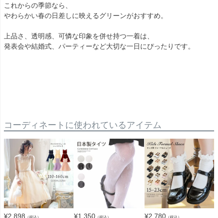
これからの季節なら、
やわらかい春の日差しに映えるグリーンがおすすめ。
上品さ、透明感、可憐な印象を併せ持つ一着は、
発表会や結婚式、パーティーなど大切な一日にぴったりです。
コーディネートに使われているアイテム
¥
2,898
¥
1,350
¥
2,780
（税込）
（税込）
（税込）