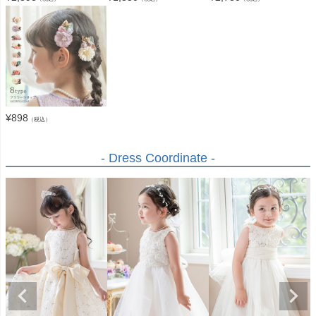
¥
898
（税込）
- Dress Coordinate -