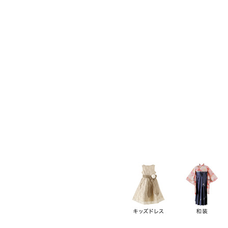
キーワード
価格
円
～
カテゴリー
卒業袴
新作
再入荷
アウトレット
浴衣
水着
ド
女の子スーツ
男の子スーツ
袖の長さ
ノースリーブ
半袖
長袖
タイプ