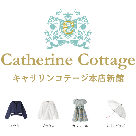
在庫なし商品
在庫なし商品を表示しない
商品番号
円
予約商品
予約商品のみを表示
レス
喪服対応
並び順
新着順
登録順
価格が安
キーワードヒット順