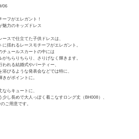
/06
チーフがエレガント！
が魅力のキッズドレス
レースで仕立てた子供ドレスは、
トに揺れるレースモチーフがエレガント。
のチュールスカートの中には
ルがちらりちらり、さりげなく輝きます。
行われる結婚式やパーティー、
を浴びるような発表会などでは特に、
輝きがポイントに。
丈ならキュートに、
う少し長めで大人っぽく着こなすロング丈（BH008）、
でのご用意です。