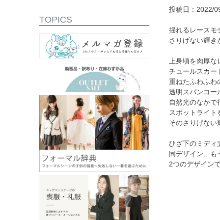
投稿日：2022/09
TOPICS
揺れるレースモ
さりげない輝き
上身頃を肉厚な
チュールスカー
重ねたふわふわ
透明スパンコー
自然光のなかで
スポットライト
そのさりげない
ひざ下のミディ
同デザイン、も
2つのデザイン