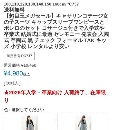
100,110,120,130,140,150,160cm/PC737
送料無料
【超目玉メガセール】キャサリンコテージ女
の子スーツ キャップスリーブワンピースと
ボレロのセット コサージュ付きで入学式や
卒業式 結婚式に最適 セレモニー 発表会 入園
式 卒園式 黒 チェック フォーマル TAK キッ
ズ 小学校 レンタルより安い
商品番号
PC737
通常価格
¥
10,450
¥
4,980
税込
送料込
★2026年入学・卒業向け 入荷終了、在庫限
り
色
選択してください