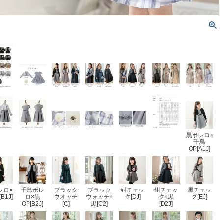
黒ボレロ×
千鳥
OP[A1J]
レロ×
千鳥ボレ
ブラック
ブラック
紺チェッ
紺チェッ
黒チェッ
B1J]
ロ×黒
ウオッチ
ウォッチ×
ク[DJ]
ク×黒
ク[EJ]
OP[B2J]
[C]
黒[C2]
[D2J]