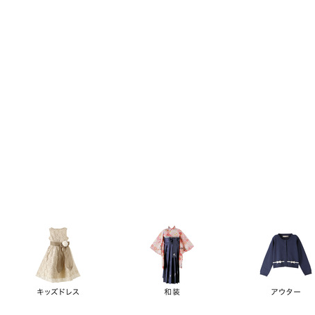
キーワード
価格
円
～
カテゴリー
卒業袴
新作
再入荷
アウトレット
浴衣
水着
ド
女の子スーツ
男の子スーツ
袖の長さ
ノースリーブ
半袖
長袖
タイプ