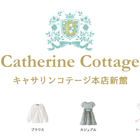
在庫なし商品
在庫なし商品を表示しない
商品番号
円
予約商品
予約商品のみを表示
レス
喪服対応
並び順
新着順
登録順
価格が安
キーワードヒット順