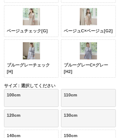
¥
2,180
¥
1,490
込
税込
税込
ベージュチェック[G]
ベージュC×ベージュ[G2]
ブルーグレーチェック
ブルーグレーC×グレー
[H]
[H2]
サイズ
選択してください
100cm
110cm
120cm
130cm
140cm
150cm