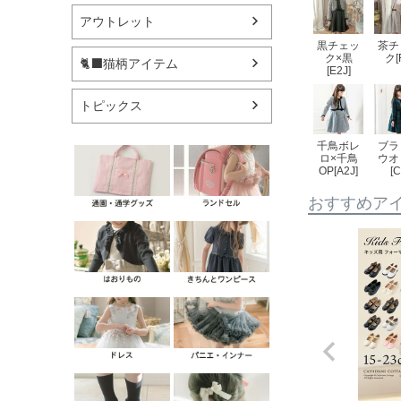
アウトレット
黒チェッ
茶チ
ク×黒
ク[
🐈‍⬛猫柄アイテム
[E2J]
トピックス
千鳥ボレ
ブラ
ロ×千鳥
ウオ
OP[A2J]
[C
おすすめア