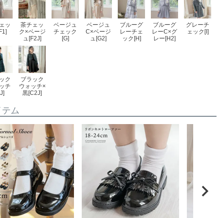
ェッ
茶チェッ
ベージュ
ベージュ
ブルーグ
ブルーグ
グレーチ
F1]
ク×ベージ
チェック
C×ベージ
レーチェ
レーC×グ
ェック[I]
ュ[F2J]
[G]
ュ[G2]
ック[H]
レー[H2]
ック
ブラック
ッチ
ウォッチ×
J]
黒[C2J]
イテム