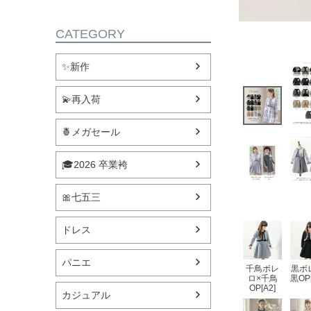
CATEGORY
✨新作
💫再入荷
🍍メガセール
🎓2026 卒業袴
🎀七五三
ドレス
パニエ
千鳥ボレ
黒ボ
ロ×千鳥
黒OP[
OP[A2]
カジュアル