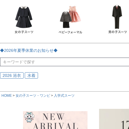
チェック
ストライプ
花・植物
ドット・水玉
刺繍
サイズ
指定なし
70
80
90
95
100
110
120
130
170
カラー
レッド
ブルー
イエロー
ピンク
ライラック
グリ
◆2026年夏季休業のお知らせ◆
ブラック
ゴールド
シルバー
ベージュ
グレー
ブ
2026 浴衣
水着
HOME
女の子スーツ・ワンピ
入学式スーツ