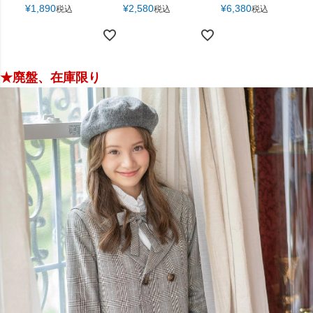
¥
1,890
¥
2,580
¥
6,380
税込
税込
税込
★廃盤、在庫限り