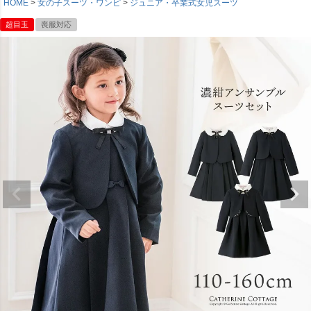
HOME
女の子スーツ・ワンピ
ジュニア・卒業式女児スーツ
超目玉
喪服対応