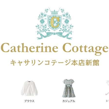
在庫なし商品
在庫なし商品を表示しない
商品番号
円
予約商品
予約商品のみを表示
レス
喪服対応
並び順
新着順
登録順
価格が安
キーワードヒット順