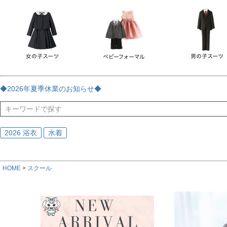
チェック
ストライプ
花・植物
ドット・水玉
刺繍
サイズ
指定なし
70
80
90
95
100
110
120
130
170
カラー
レッド
ブルー
イエロー
ピンク
ライラック
グリ
◆2026年夏季休業のお知らせ◆
ブラック
ゴールド
シルバー
ベージュ
グレー
ブ
2026 浴衣
水着
HOME
スクール