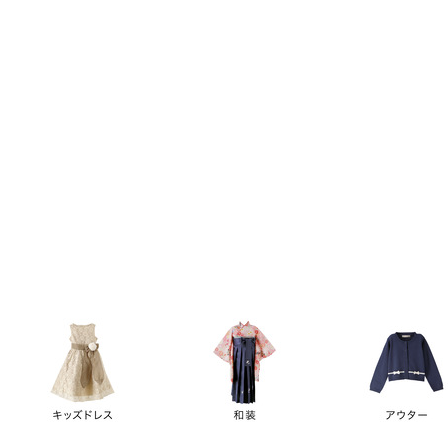
キーワード
価格
円
～
カテゴリー
卒業袴
新作
再入荷
アウトレット
浴衣
水着
ド
女の子スーツ
男の子スーツ
袖の長さ
ノースリーブ
半袖
長袖
タイプ