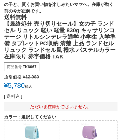
の子と、賢くお買い物を楽しみたいママへ。在庫が動く
前の今が正解です。
送料無料
【最終処分 売り切りセール】女の子 ランド
セル リュック 軽い 軽量 830g キャサリンコ
テージ リトルシンデレラ通学 小学生 入学準
備 タブレットPC収納 清楚 上品 ランドセル
リュック ランドセル風 撥水 パステルカラー
在庫限り 赤字価格 TAK
商品番号
TK6067
通常価格
¥
12,980
¥
5,780
税込
送料込
ただいま在庫がございません。
カラー
選択してください