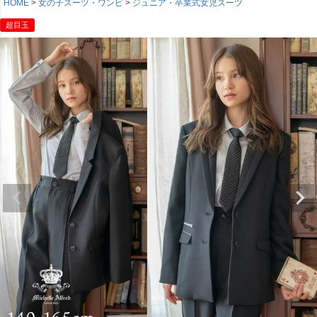
HOME
女の子スーツ・ワンピ
ジュニア・卒業式女児スーツ
超目玉