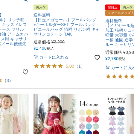
再入荷
超目玉
再入荷
スクールグッズ人
】
送料無料
ル】リッチ映
【目玉メガセール】プールバッグ
送料無料
袖 キッズドレス
+キーホルダーSET プールバッグ
【メガセール超
レース フリル
ビニールバッグ 猫柄 リボン柄 キャ
加工 猫柄リュ
け袖 アームカバ
サリンコテージ TAK
軽量 大容量 小
レス用 キャサリ
ー柄 通園 通学
通常価格
¥
2,200
2《メール便優先
ルー キャサリン
¥
1,498
税込
通常価格
¥
3,9
カートに入れる
¥
2,780
税込
5.00
（
1
）
カートに入
00
（
3
）