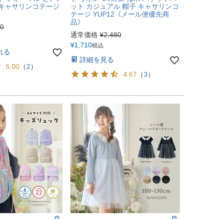
 キャサリンコテージ
ット カジュアル 帽子 キャサリンコ
テージ YUP12《メール便優先商
品》
10
通常価格
¥
2,480
¥
1,710
税込
れる
詳細を見る
5.00
（
2
）
4.67
（
3
）