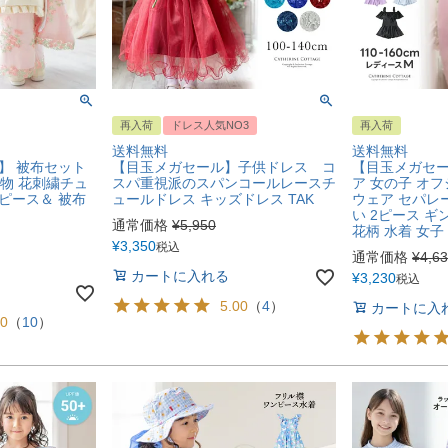
再入荷
ドレス人気NO3
再入荷
送料無料
送料無料
】 被布セット
【目玉メガセール】子供ドレス コ
【目玉メガセー
着物 花刺繍チュ
スパ重視派のスパンコールレースチ
ア 女の子 オ
ピース＆ 被布
ュールドレス キッズドレス TAK
ウェア セパレ
い 2ピース ギ
通常価格
¥
5,950
花柄 水着 女子
¥
3,350
税込
通常価格
¥
4,6
カートに入れる
¥
3,230
税込
5.00
（
4
）
カートに入
90
（
10
）