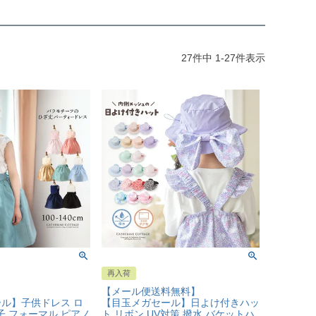
27
件中
1
-
27
件表示
再入荷
【メール便送料無料】
ル】子供ドレス ロ
【目玉メガセール】日よけ付きハッ
の子 フォーマル ピアノ
ト リボン UV対策 撥水 バケットハ