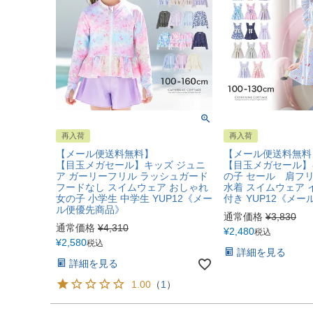
再入荷
再入荷
【メール便送料無料】
【メール便送料無料
【目玉メガセール】キッズ ジュニ
【目玉メガセール】
ア ガーリーフリル ラッシュガード
の子 セール 肩フ
フードなし スイムウェア おしゃれ
水着 スイムウェア
女の子 小学生 中学生 YUP12《メー
付き YUP12《メ
ル便優先商品》
通常価格
¥
3,830
通常価格
¥
4,310
¥
2,480
税込
¥
2,580
税込
詳細を見る
詳細を見る
1.00
（
1
）