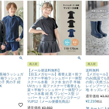
再入荷
再入荷
【メール便送料無料】
送料無料
長袖ラッシュガ
【目玉メガセール】着替え楽々前フ
【メガセール】[
長袖ラッシュガ
ァスナー半袖ラッシュガード一体型
のみ]低温でも
の子 男の子 紺
スクール水着 スク水 女の子 半袖
の良い天然ゴム
K
UVカット 前ファスナーで着替えも
レインブーツ 
楽々半袖ラッシュガード一体型ワン
地 キッズレイン
ピース水着 紺 黒 ワンピース型 ジ
通常価格
¥
3,9
ッパー キッズ キャサリンコテージ
¥
2,210
YUP12《メール便優先商品》
税込
通常価格
¥
3,860
カートに入