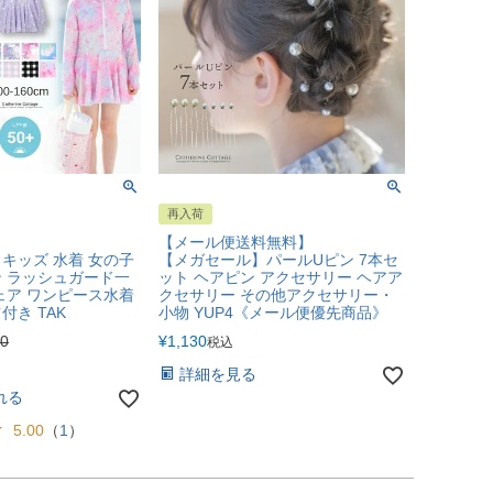
再入荷
【メール便送料無料】
キッズ 水着 女の子
【メガセール】パールUピン 7本セ
 ラッシュガード一
ット ヘアピン アクセサリー ヘアア
ェア ワンピース水着
クセサリー その他アクセサリー・
き TAK
小物 YUP4《メール便優先商品》
20
¥
1,130
税込
詳細を見る
れる
5.00
（
1
）