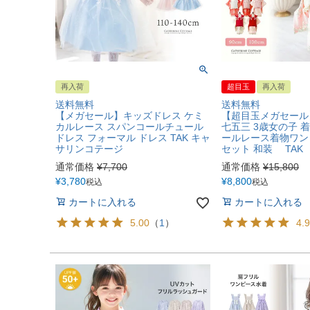
再入荷
超目玉
再入荷
送料無料
送料無料
【メガセール】キッズドレス ケミ
【超目玉メガセール
カルレース スパンコールチュール
七五三 3歳女の子 
ドレス フォーマル ドレス TAK キャ
ールレース着物ワン
サリンコテージ
セット 和装 TAK
通常価格
¥
7,700
通常価格
¥
15,800
¥
3,780
¥
8,800
税込
税込
カートに入れる
カートに入れる
5.00
（
1
）
4.