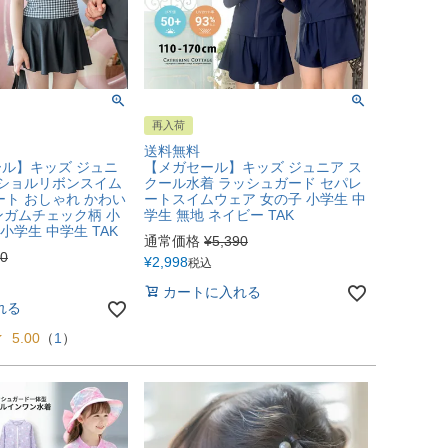
再入荷
送料無料
ル】キッズ ジュニ
【メガセール】キッズ ジュニア ス
フショルリボンスイム
クール水着 ラッシュガード セパレ
ート おしゃれ かわい
ートスイムウェア 女の子 小学生 中
ンガムチェック柄 小
学生 無地 ネイビー TAK
 小学生 中学生 TAK
通常価格
¥
5,390
30
¥
2,998
税込
カートに入れる
れる
5.00
（
1
）