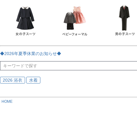
チェック
ストライプ
花・植物
ドット・水玉
刺繍
サイズ
指定なし
70
80
90
95
100
110
120
130
170
カラー
レッド
ブルー
イエロー
ピンク
ライラック
グリ
◆2026年夏季休業のお知らせ◆
ブラック
ゴールド
シルバー
ベージュ
グレー
ブ
2026 浴衣
水着
HOME