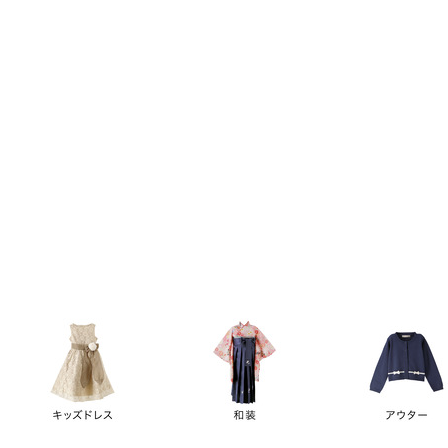
キーワード
価格
円
～
カテゴリー
卒業袴
新作
再入荷
アウトレット
浴衣
水着
ド
女の子スーツ
男の子スーツ
袖の長さ
ノースリーブ
半袖
長袖
タイプ