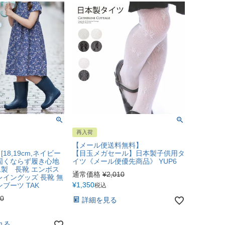
再入荷
【メール便送料無料】
18,19cm,ネイビー
【目玉メガセール】日本製子供用タ
固くならず履き心地
イツ《メール便優先商品》 YUP6
製 長靴 エンボス
通常価格
¥
2,010
レイングッズ 長靴 無
¥
1,350
ブーツ TAK
税込
20
詳細を見る
れる