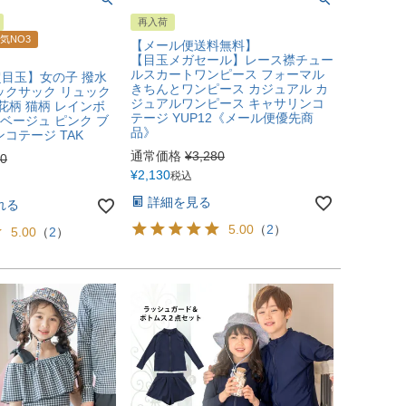
再入荷
気NO3
【メール便送料無料】
【目玉メガセール】レース襟チュー
ルスカートワンピース フォーマル
目玉】女の子 撥水
きちんとワンピース カジュアル カ
ックサック リュック
ジュアルワンピース キャサリンコ
花柄 猫柄 レインボ
テージ YUP12《メール便優先商
 ベージュ ピンク ブ
品》
コテージ TAK
通常価格
¥
3,280
80
¥
2,130
税込
詳細を見る
れる
5.00
（
2
）
5.00
（
2
）