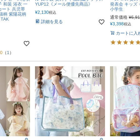
 和装 浴衣 一
YUP12《メール便優先商品》
発表会 キッズ
カート 兵児帯
小学生
¥
2,130
税込
 猫柄 紫陽花柄
通常価格
¥
6,9
TAK
詳細を見る
¥
3,398
税込
カートに入
00
（
1
）