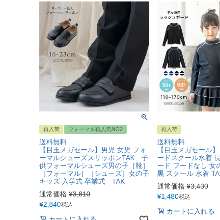
再入荷
フォーマル靴人気NO2
再入荷
送料無料
送料無料
【目玉メガセール】男児 女児 フォ
【目玉メガセール】
ーマルシューズスリッポンTAK 子
ードスクール水着 
供フォーマルシューズ男の子［靴］
ード フードなし 女
［フォーマル］［シューズ］女の子
黒 スクール 水着 TA
キッズ 入学式 卒業式 TAK
通常価格
¥
3,430
通常価格
¥
3,810
¥
1,480
税込
¥
2,840
税込
カートに入れる
カートに入れる