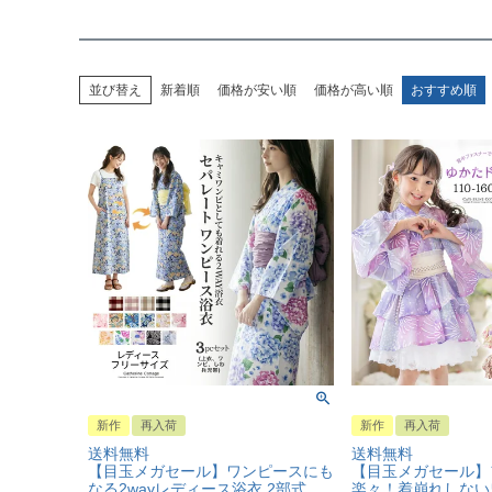
並び替え
新着順
価格が安い順
価格が高い順
おすすめ順
新作
再入荷
新作
再入荷
送料無料
送料無料
【目玉メガセール】ワンピースにも
【目玉メガセール】
なる2wayレディース浴衣 2部式
楽々！着崩れしない