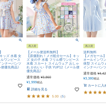
再入荷
再入荷
】
【メール便送料無料】
送料無料
キッズ 水着 女
【原価割れ！メガ処分セール】キッ
【メガセール】
リルワンピース
ズ 女の子 水着 フリル襟ワンピース
オールインワン
 インナーパンツ
水着 スカート スイムウェア おしゃ
体型 スイムウ
ール便優先商品》
れ かわいい 子供 YUP12《メール便
インナーパンツ付
優先商品》
通常価格
¥
4,4
通常価格
¥
3,860
¥
3,380
税込
¥
1,999
税込
カートに入
詳細を見る
5.00
（
5
）