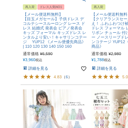
再入荷
ドレス人気NO1
再入荷
【メール便送料無料】
【メール便送料無料
【目玉メガセール】子供ドレス デ
【クリアランスセー
コルテシースルーロング レース ド
え！ ふわふわつけ
レス 結婚式 発表会 ピアノ発表会
ドレス フォーマル 
キッズ フォーマル キッズドレス レ
リボン チュール 付
ンタルより安い！キャサリンコテー
ー ノースリーブド
ジ YUP12 《メール便優先商品》
ンコテージ YUP1
| 110 120 130 140 150 160
商品》
通常価格
¥
6,590
通常価格
¥
2,980
¥
3,960
¥
1,788
税込
税込
詳細を見る
詳細を見る
4.83
（
6
）
5.