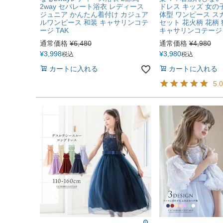
2way セパレート浴衣 レディース
ドレス キッズ 女の子
ジュニア かんたん着付け カジュア
体型 ワンピース ス
ルワンピース 和装 キャサリンコテ
セット 花火柄 花柄
ージ TAK
キャサリンコテージ 
通常価格
¥
6,480
通常価格
¥
4,980
¥
3,998
¥
3,980
税込
税込
カートに入れる
カートに入れる
5.