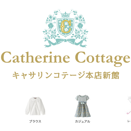
在庫なし商品
在庫なし商品を表示しない
商品番号
円
予約商品
予約商品のみを表示
レス
喪服対応
並び順
新着順
登録順
価格が安
キーワードヒット順