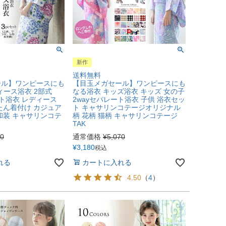
新作
送料無料
ール】ワンピースにも
【目玉メガセール】ワンピースにも
ィース浴衣 2部式
なる浴衣 キッズ浴衣 キッズ 女の子
ート浴衣 レディース
2wayセパレート浴衣 子供 浴衣セッ
たん着付け カジュア
ト キャサリンコテージオリジナル
和装 キャサリンコテ
柄 花柄 猫柄 キャサリンコテージ
TAK
80
通常価格
¥
5,070
¥
3,180
税込
れる
カートに入れる
4.50
（
4
）