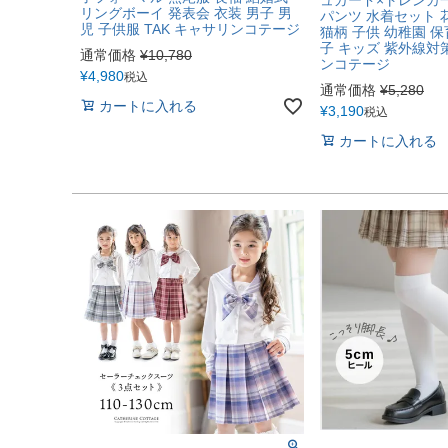
リングボーイ 発表会 衣装 男子 男
パンツ 水着セット 
児 子供服 TAK キャサリンコテージ
猫柄 子供 幼稚園 保
子 キッズ 紫外線対策
通常価格
¥
10,780
ンコテージ
¥
4,980
税込
通常価格
¥
5,280
カートに入れる
¥
3,190
税込
カートに入れる