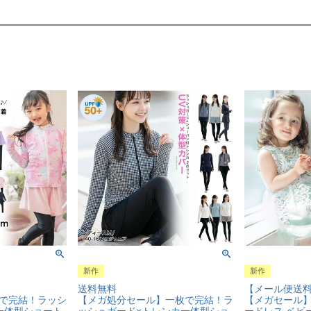
新作
新作
送料無料
【メール便送
で完結！ラッシ
【メガ処分セール】一枚で完結！ラ
【メガセール
一体型ショート
ッシュガード×トレンカ一体型ショ
ードレス ベビ