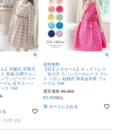
送料無料
ル】卒園式 卒業式
【目玉メガセール】キッズドレス
ス 長袖 白襟チェッ
女の子 スパンコールレース ドレ
ンワンピース ベー
ス リボン 結婚式 発表会衣装 フォ
ォーマル 女子スーツ
ーマル TAK
ス TAK
通常価格
¥
5,950
00
¥
3,350
税込
カートに入れる
れる
5.00
（
1
）