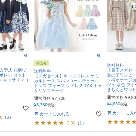
再入荷
送料無料
入学式 花柄ワ
【目玉メガセー
送料無料
ボレロ セット
女の子ワンピー
【メガセール】キッズドレス ケミ
ツ キャサリンコ
ク柄オケージョ
カルレース スパンコールチュール
ジュ 水色 フ
ドレス フォーマル ドレス TAK キャ
きちんとワンピー
サリンコテージ
通常価格
¥
9,9
通常価格
¥
7,700
¥
4,630
税込
¥
3,780
税込
カートに入
カートに入れる
00
（
3
）
5.00
（
1
）