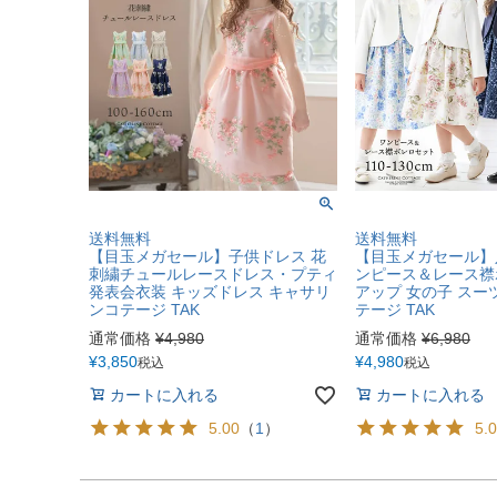
送料無料
送料無料
【目玉メガセール】子供ドレス 花
【目玉メガセール】
刺繍チュールレースドレス・プティ
ンピース＆レース襟
発表会衣装 キッズドレス キャサリ
アップ 女の子 スー
ンコテージ TAK
テージ TAK
通常価格
¥
4,980
通常価格
¥
6,980
¥
3,850
¥
4,980
税込
税込
カートに入れる
カートに入れる
5.00
（
1
）
5.