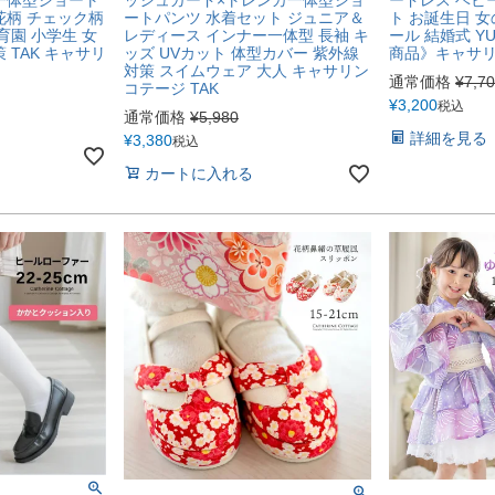
花柄 チェック柄
ートパンツ 水着セット ジュニア＆
ト お誕生日 
育園 小学生 女
レディース インナー一体型 長袖 キ
ール 結婚式 Y
 TAK キャサリ
ッズ UVカット 体型カバー 紫外線
商品》キャサ
対策 スイムウェア 大人 キャサリン
通常価格
¥
7,7
コテージ TAK
¥
3,200
税込
通常価格
¥
5,980
詳細を見る
¥
3,380
税込
カートに入れる