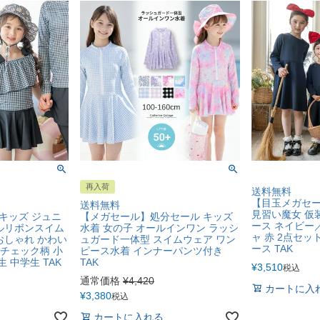
再入荷
送料無料
【目玉メガセ
送料無料
見習い魔女 仮
キッズ ジュニ
【メガセール】処分セール キッズ
ース ネイビー
ョルリボンスイム
水着 女の子 オールインワン ラッシ
ャ 赤 2点セッ
おしゃれ かわい
ュガード一体型 スイムウェア ワン
ース TAK
ムチェック柄 小
ピース水着 インナーパンツ付き
生 中学生 TAK
TAK
¥
3,510
税込
通常価格
¥
4,420
カートに入
¥
3,380
税込
カートに入れる