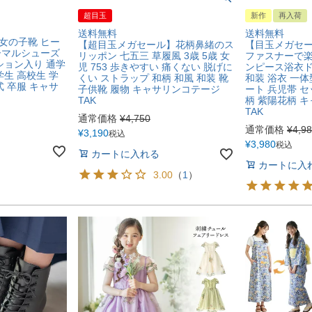
超目玉
新作
再入荷
送料無料
送料無料
女の子靴 ヒー
【超目玉メガセール】花柄鼻緒のス
【目玉メガセ
ーマルシューズ
リッポン 七五三 草履風 3歳 5歳 女
ファスナーで
ション入り 通学
児 753 歩きやすい 痛くない 脱げに
ンピース浴衣ド
学生 高校生 学
くい ストラップ 和柄 和風 和装 靴
和装 浴衣 一体
式 卒服 キャサ
子供靴 履物 キャサリンコテージ
ート 兵児帯 セ
TAK
柄 紫陽花柄 
TAK
通常価格
¥
4,750
通常価格
¥
4,9
¥
3,190
税込
¥
3,980
税込
カートに入れる
カートに入
3.00
（
1
）