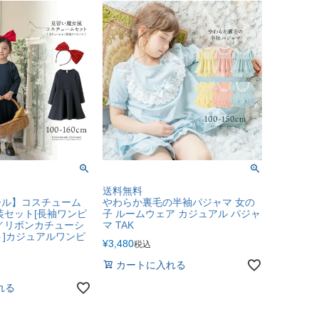
送料無料
ール】コスチューム
やわらか裏毛の半袖パジャマ 女の
装セット[長袖ワンピ
子 ルームウェア カジュアル パジャ
／リボンカチューシ
マ TAK
ト]カジュアルワンピ
¥
3,480
税込
カートに入れる
れる