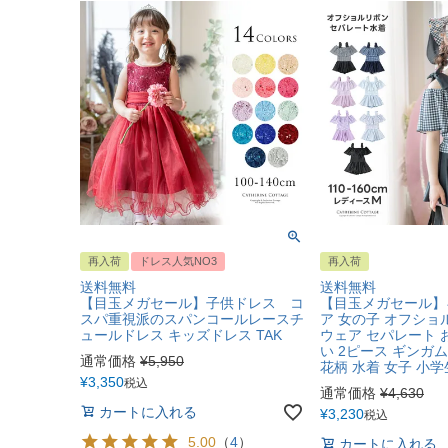
再入荷
ドレス人気NO3
再入荷
送料無料
送料無料
【目玉メガセール】子供ドレス コ
【目玉メガセール】
スパ重視派のスパンコールレースチ
ア 女の子 オフシ
ュールドレス キッズドレス TAK
ウェア セパレート 
い 2ピース ギンガ
通常価格
¥
5,950
花柄 水着 女子 小学
¥
3,350
税込
通常価格
¥
4,630
カートに入れる
¥
3,230
税込
5.00
（
4
）
カートに入れる