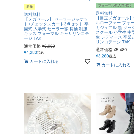
フォーマル靴人気NO3
新作
送料無料
送料無料
【目玉メガセール】
【メガセール】 セーラージャケッ
ルローファー フォ
ト+チェックスカート3点セット 卒
カジュアル 黒 クッ
園式 入学式 セーラー襟 長袖 制服
スクール 小学生 中
キッズ フォーマル キャサリンコテ
生 レディース 卒業
ージ TAK
リンコテージ TAK
通常価格
¥
6,980
通常価格
¥
5,480
¥
4,280
税込
¥
3,280
税込
カートに入れる
カートに入れる