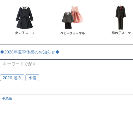
チェック
ストライプ
花・植物
ドット・水玉
刺繍
サイズ
指定なし
70
80
90
95
100
110
120
130
170
カラー
レッド
ブルー
イエロー
ピンク
ライラック
グリ
◆2026年夏季休業のお知らせ◆
ブラック
ゴールド
シルバー
ベージュ
グレー
ブ
2026 浴衣
水着
HOME