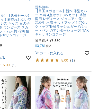
送料無料
【目玉メガセール】新作 体型カバ
ー 水着 4点セット UVカット 水陸
ール】【処分セール】
両用 レディース ジュニア 中学生
楽々！着崩れしないワ
高校生 水着 セットアップ 4点[タン
レス キッズ 女の子
クトップ/長袖ラッシュガード/ショ
型 ワンピース スカ
ートパンツ/アンダーショーツ] TAK
ット 花火柄 花柄 猫
キャサリンコテージ
キャサリンコテージ
通常価格
¥
6,580
80
¥
3,781
税込
カートに入れる
れる
5.00
（
1
）
5.00
（
1
）