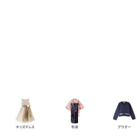
キーワード
価格
円
～
カテゴリー
卒業袴
新作
再入荷
アウトレット
浴衣
水着
ド
女の子スーツ
男の子スーツ
袖の長さ
ノースリーブ
半袖
長袖
タイプ