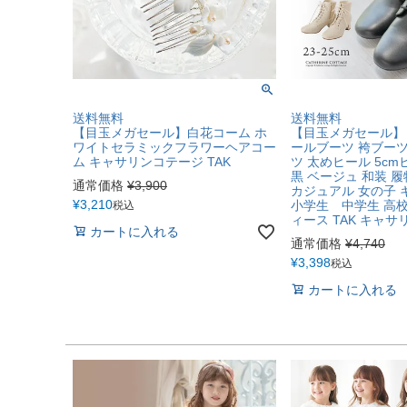
送料無料
送料無料
【目玉メガセール】白花コーム ホ
【目玉メガセール】
ワイトセラミックフラワーヘアコー
ールブーツ 袴ブー
ム キャサリンコテージ TAK
ツ 太めヒール 5cm
黒 ベージュ 和装 
通常価格
¥
3,900
カジュアル 女の子 
¥
3,210
小学生 中学生 高校
税込
ィース TAK キャ
カートに入れる
通常価格
¥
4,740
¥
3,398
税込
カートに入れる