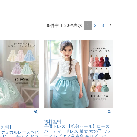
85
件中
1
-
30
件表示
1
2
3
送料無料
子供ドレス 【処分セール】ローズ
料無料】
パーティードレス 膝丈 女の子 フォ
】ケミカルレースベビ
ーマル ピアノ発表会 キッズ ジュニ
ードレス 女の子 ギフ