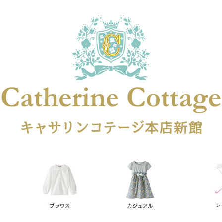
在庫なし商品
在庫なし商品を表示しない
商品番号
円
予約商品
予約商品のみを表示
レス
喪服対応
並び順
新着順
登録順
価格が安
キーワードヒット順