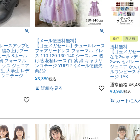
新作
再入荷
【メール便送料無料】
レースアップヒ
【目玉メガセール】チュールレース
送料無料
ツ 編み上げブー
フェアリードレス フォーマル ドレ
【目玉メガセ
ヒール 8ホール
ス 110 120 130 140 シースルー 透
なる2wayレデ
履物 フォーマル
け感 花柄レース 白 紫 緑 キャサリ
2way セパレ
キッズ ジュニア
ンコテージ YUP12《メール便優先
ジュニア かん
生 大学生 レデ
商品》
ルワンピース 
サリンコテージ
ージ TAK
¥
3,380
税込
通常価格
¥
6,4
詳細を見る
¥
3,998
税込
カートに入