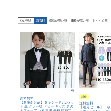
並び替え
新着順
価格が安い順
価格が高い順
おすすめ順
新作
送料無料
【倉庫処分品】タキシード5点セッ
送料無料
ト 黒 グレー襟 ベビー キッズ 男の
【処分セール】一枚
子フォーマル 燕尾服 長袖 結婚式
ュガード×トレンカ