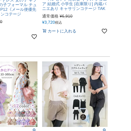
ア 結婚式 小学生 [在庫限り] 内蔵パ
女の子フォーマル チュ
ニエあり キャサリンコテージ TAK
UP12《メール便優先
リンコテージ
通常価格
¥
6,910
00
¥
3,720
税込
カートに入れる