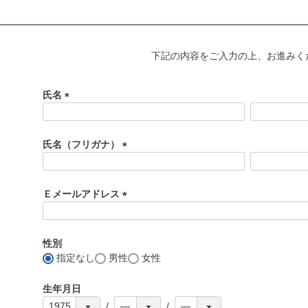
下記の内容をご入力の上、お進みく
氏名
(
必
須
氏名（フリガナ）
)
(
必
須
Ｅメールアドレス
)
(
必
須
性別
)
指定なし
男性
女性
生年月日