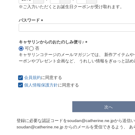
※ご入力いただくとお誕生日クーポンが受け取れます。
パスワード
(
必
須
キャサリンからのおたのしみ便り♪
)
可
否
(
キャサリンコテージのメールマガジンでは、 新作アイテムや
必
ーポンやプレゼント企画など、 うれしい情報をぎゅっと詰め
須
)
会員規約
に同意する
個人情報保護方針
に同意する
次へ
登録に必要な認証コードをsoudan@catherine.ne.jpから送
soudan@catherine.ne.jp からのメールを受信できるよ