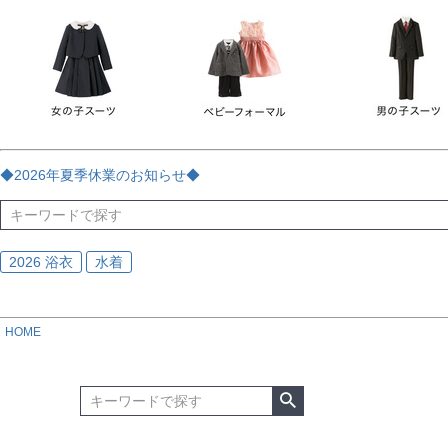
チェック
ストライプ
花・植物
ドット・水玉
刺繍
サイズ
指定なし
70
80
90
95
100
110
120
130
170
カラー
レッド
ブルー
イエロー
ピンク
ライラック
グリ
◆2026年夏季休業のお知らせ◆
ブラック
ゴールド
シルバー
ベージュ
グレー
ブ
2026 浴衣
水着
HOME