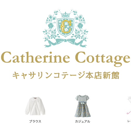
在庫なし商品
在庫なし商品を表示しない
商品番号
円
予約商品
予約商品のみを表示
レス
喪服対応
並び順
新着順
登録順
価格が安
キーワードヒット順