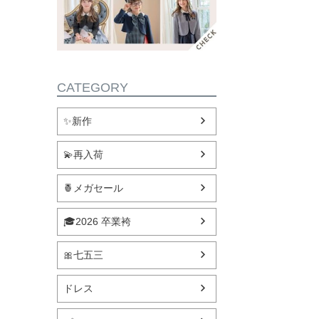
CATEGORY
✨新作
💫再入荷
🍍メガセール
🎓2026 卒業袴
🎀七五三
ドレス