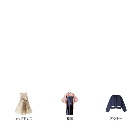
キーワード
価格
円
～
カテゴリー
卒業袴
新作
再入荷
アウトレット
浴衣
水着
ド
女の子スーツ
男の子スーツ
袖の長さ
ノースリーブ
半袖
長袖
タイプ