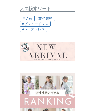
人気検索ワード
再入荷
🎓卒業袴
#ビジュードレス
#レースドレス