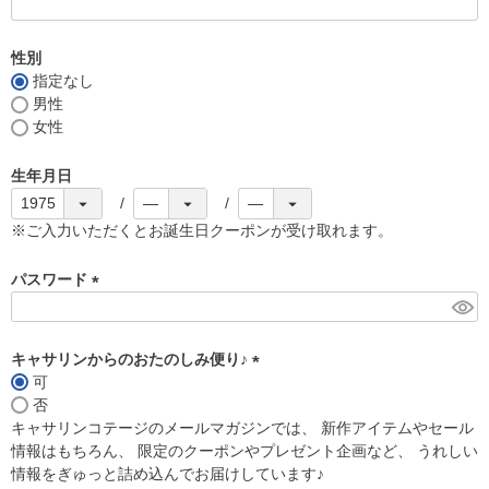
(
必
須
性別
)
指定なし
男性
女性
生年月日
※ご入力いただくとお誕生日クーポンが受け取れます。
パスワード
(
必
須
キャサリンからのおたのしみ便り♪
)
可
(
否
必
キャサリンコテージのメールマガジンでは、 新作アイテムやセール
須
情報はもちろん、 限定のクーポンやプレゼント企画など、 うれしい
)
情報をぎゅっと詰め込んでお届けしています♪