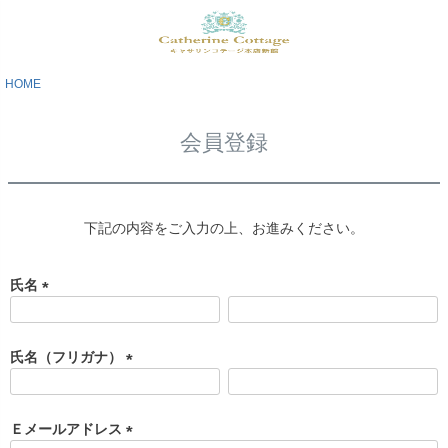
HOME
会員登録
下記の内容をご入力の上、お進みください。
氏名
(
必
須
氏名（フリガナ）
)
(
必
須
Ｅメールアドレス
)