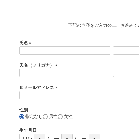
下記の内容をご入力の上、お進みく
氏名
(
必
須
氏名（フリガナ）
)
(
必
須
Ｅメールアドレス
)
(
必
須
性別
)
指定なし
男性
女性
生年月日