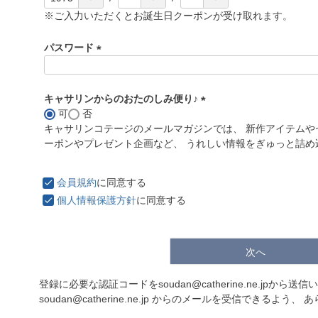
※ご入力いただくとお誕生日クーポンが受け取れます。
パスワード
(
必
須
キャサリンからのおたのしみ便り♪
)
可
否
(
キャサリンコテージのメールマガジンでは、 新作アイテムや
必
ーポンやプレゼント企画など、 うれしい情報をぎゅっと詰め
須
)
会員規約
に同意する
個人情報保護方針
に同意する
次へ
登録に必要な認証コードをsoudan@catherine.ne.jpから送
soudan@catherine.ne.jp からのメールを受信できるよ