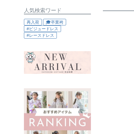
人気検索ワード
再入荷
🎓卒業袴
#ビジュードレス
#レースドレス