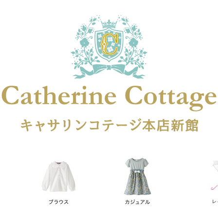
在庫なし商品
在庫なし商品を表示しない
商品番号
円
予約商品
予約商品のみを表示
レス
喪服対応
並び順
新着順
登録順
価格が安
キーワードヒット順