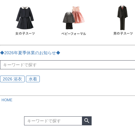
チェック
ストライプ
花・植物
ドット・水玉
刺繍
サイズ
指定なし
70
80
90
95
100
110
120
130
170
カラー
レッド
ブルー
イエロー
ピンク
ライラック
グリ
◆2026年夏季休業のお知らせ◆
ブラック
ゴールド
シルバー
ベージュ
グレー
ブ
2026 浴衣
水着
HOME