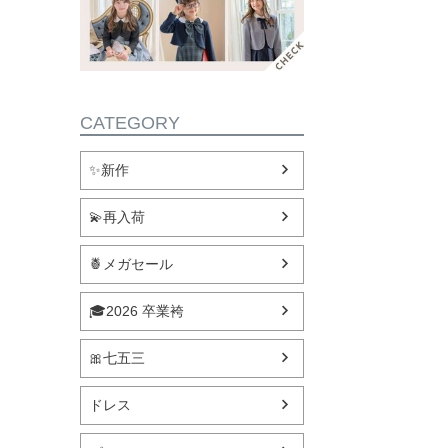
CATEGORY
✨新作
💫再入荷
🍍メガセール
🎓2026 卒業袴
🎀七五三
ドレス