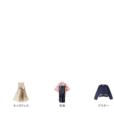
キーワード
価格
円
～
カテゴリー
卒業袴
新作
再入荷
アウトレット
浴衣
水着
ド
女の子スーツ
男の子スーツ
袖の長さ
ノースリーブ
半袖
長袖
タイプ